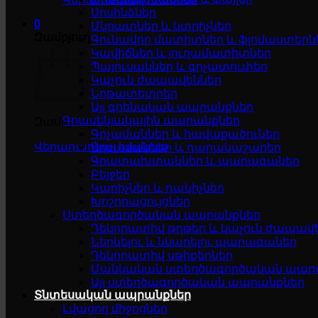
Սոսինձներ
0
Մկրատներ և կտրիչներ
Զամբյուղ
Գունավոր մատիտներ և ֆլոմաստերն
Կավիճներ և յուղամատիտներ
Պայուսակներ և գրչատուփեր
Կպչուն ժապավեններ
Նոթատետրեր
Այլ գրենական ապրանքներ
Գրասենյակային ապրանքներ
Զամբյուղը դատարկ է
Գրչամաններ և հավաքածուներ
Վերադառնալ խանութ
Աղբամաններ և դարակաշարեր
Գրատախտակներ և պարագաներ
Բեյջեր
Կարիչներ և դակիչներ
Խոշորացույցներ
Ստեղծագործական ապրանքներ
Դեկորատիվ թղթեր և կպչուն ժապավ
Ներկելու և նկարելու պարագաներ
Դեկորատիվ սթիքերներ
Մանկական ստեղծագործական պար
Այլ ստեղծագործական ապրանքներ
Տնտեսական ապրանքներ
Լվացող միջոցներ