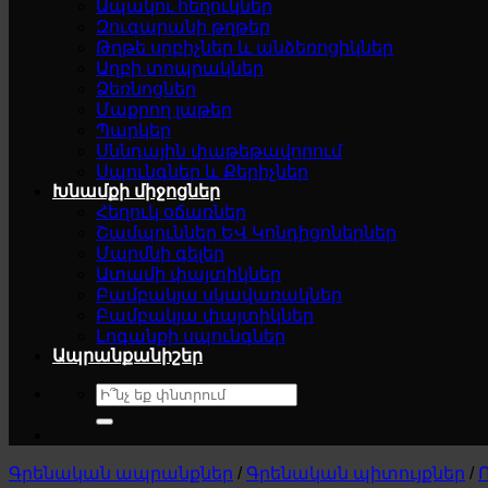
Ապակու հեղուկներ
Զուգարանի թղթեր
Թղթե սրբիչներ և անձեռոցիկներ
Աղբի տոպրակներ
Ձեռնոցներ
Մաքրող լաթեր
Պարկեր
Սննդային փաթեթավորում
Սպունգներ և Քերիչներ
Խնամքի միջոցներ
Հեղուկ օճառներ
Շամպուններ ԵՎ Կոնդիցոներներ
Մարմնի գելեր
Ատամի փայտիկներ
Բամբակյա սկավառակներ
Բամբակյա փայտիկներ
Լոգանքի սպունգներ
Ապրանքանիշեր
Search
for:
Գրենական ապրանքներ
/
Գրենական պիտույքներ
/