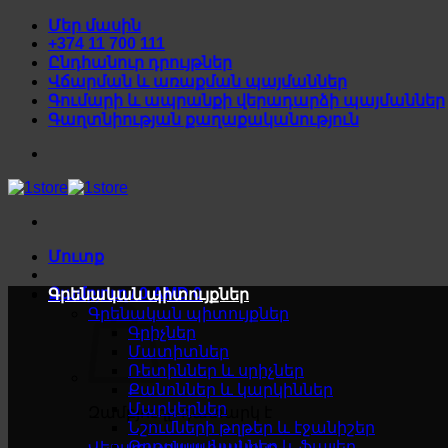
Skip
Մեր մասին
to
+374 11 700 111
content
Ընդհանուր դրույթներ
Վճարման և առաքման պայմաններ
Գումարի և ապրանքի վերադարձի պայմաններ
Գաղտնիության քաղաքականություն
Մուտք
Զամբյուղ /
0
AMD
0
Գրենական պիտույքներ
Գրենական պիտույքներ
Գրիչներ
Մատիտներ
Ռետիններ և սրիչներ
Քանոններ և կարկիններ
Մարկերներ
Զամբյուղը դատարկ է
Նշումների թղթեր և էջանիշեր
Թղթապանակներ և ֆայլեր
Վերադառնալ խանութ