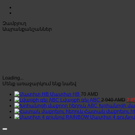
Զամբյուղ
Ապրանքանշաններ
Loading...
Մենք առաջարկում ենք նաեվ
Մատիտ HB
70
AMD
Orig
Լվացքի գել ABC
2 940
AMD
2 8
pric
Խոհանոցի մաք
was
Հատակ մաքրելու հ
2
Մատիտ 4 գույնո
940