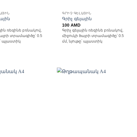
ԼԱՅԻՆ
ԳՐԻՉ ԳԵԼԱՅԻՆ
լային
Գրիչ գելային
100
AMD
ային ռեզինե բռնակով,
Գրիչ գելային ռեզինե բռնակով,
ծայրի տրամագիծը՝ 0.5
միջուկի ծայրի տրամագիծը՝ 0.5
ը՝ պլաստիկ
մմ, նյութը՝ պլաստիկ
Ավելացնել
Ավելացնել
հավանածների
հավանածների
ցանկ
ցանկ