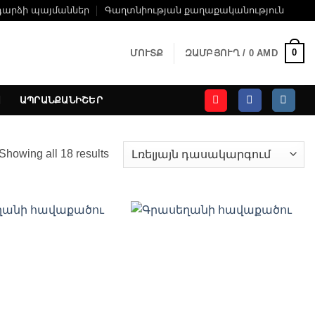
դարձի պայմաններ
Գաղտնիության քաղաքականություն
0
ՄՈՒՏՔ
ԶԱՄԲՅՈՒՂ /
0
AMD
ԱՊՐԱՆՔԱՆԻՇԵՐ
Showing all 18 results
Ավելացնել
Ավելացնել
հավանածների
հավանածների
ցանկ
ցանկ