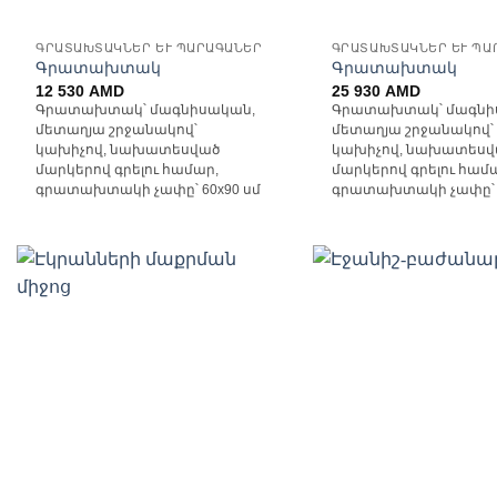
ԳՐԱՏԱԽՏԱԿՆԵՐ ԵՒ ՊԱՐԱԳԱՆԵՐ
ԳՐԱՏԱԽՏԱԿՆԵՐ ԵՒ ՊԱ
Գրատախտակ
Գրատախտակ
12 530
AMD
25 930
AMD
Գրատախտակ՝ մագնիսական,
Գրատախտակ՝ մագնի
մետաղյա շրջանակով՝
մետաղյա շրջանակով՝
կախիչով, նախատեսված
կախիչով, նախատեսվ
մարկերով գրելու համար,
մարկերով գրելու համ
գրատախտակի չափը՝ 60x90 սմ
գրատախտակի չափը՝ 9
Ավելացնել
Ավ
հավանածների
հավ
ցանկ