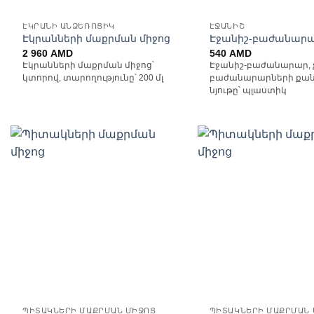
ԷԿՐԱՆԻ ԱՆՁԵՌՈՑԻԿ
ԷՋԱՆԻՇ
Էկրանների մաքրման միջոց
Էջանիշ-բաժանար
2 960
AMD
540
AMD
Էկրանների մաքրման միջոց՝
Էջանիշ-բաժանարար, չ
կտորով, տարողությունը՝ 200 մլ
բաժանարարների քանա
նյութը՝ պլաստիկ
Ավելացնել
Ավ
հավանածների
հավ
ցանկ
ՊԻՏԱԿՆԵՐԻ ՄԱՔՐՄԱՆ ՄԻՋՈՑ
ՊԻՏԱԿՆԵՐԻ ՄԱՔՐՄԱՆ 