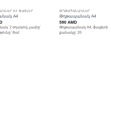
ԱԿՆԵՐ ԵՒ ՖԱՅԼԵՐ
ԹՂԹԱՊԱՆԱԿՆԵՐ
նակ A4
Թղթապանակ A4
D
590
AMD
կ՝ 2 օղակով, չափը՝
Թղթապանակ А4, ֆայլերի
թյունը՝ 8սմ
քանակը՝ 20