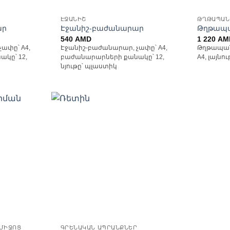
ԷՋԱՆԻՇ
ԹՂԹԱՊԱՆ
ար
Էջանիշ-բաժանարար
Թղթապա
540
AMD
1 220
AM
ափը՝ A4,
Էջանիշ-բաժանարար, չափը՝ A4,
Թղթապանա
կը՝ 12,
բաժանարարների քանակը՝ 12,
A4, լայնու
նյութը՝ պլաստիկ
ելացնել
Ավելացնել
անածների
հավանածների
ցանկ
ցանկ
ՄԻՋՈՑ
ԳՐԵՆԱԿԱՆ ԱՊՐԱՆՔՆԵՐ