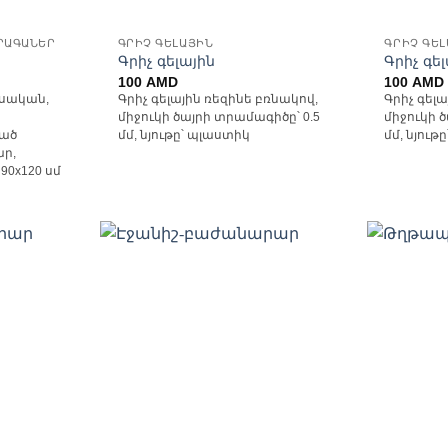
ՐԱԳԱՆԵՐ
ԳՐԻՉ ԳԵԼԱՅԻՆ
ԳՐԻՉ ԳԵ
Գրիչ գելային
Գրիչ գե
100
AMD
100
AMD
սական,
Գրիչ գելային ռեզինե բռնակով,
Գրիչ գել
միջուկի ծայրի տրամագիծը՝ 0.5
միջուկի 
ած
մմ, նյութը՝ պլաստիկ
մմ, նյութ
ար,
0x120 սմ
ելացնել
Ավելացնել
անածների
հավանածների
ցանկ
ցանկ