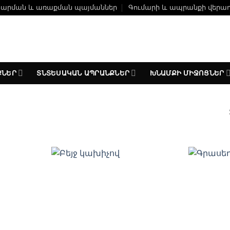
ճարման և առաքման պայմաններ
Գումարի և ապրանքի վերա
ՔՆԵՐ
ՏՆՏԵՍԱԿԱՆ ԱՊՐԱՆՔՆԵՐ
ԽՆԱՄՔԻ ՄԻՋՈՑՆԵՐ
ելացնել
Ավելացնել
անածների
հավանածների
ցանկ
ցանկ