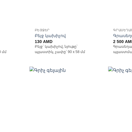
ԲԵՅՋԵՐ
ԳՐԱՍԵՂԱ
Բեյջ կախիչով
Գրասեղ
130
AMD
2 500
AM
Բեյջ` կախիչով, նյութը՝
Գրասեղա
8 մմ
պլաստիկ, չափը՝ 90 x 58 մմ
պլաստմաս
ելացնել
Ավելացնել
անածների
հավանածների
ցանկ
ցանկ