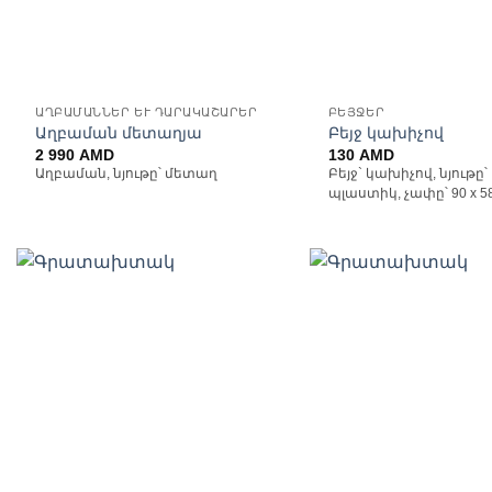
ԱՂԲԱՄԱՆՆԵՐ ԵՒ ԴԱՐԱԿԱՇԱՐԵՐ
ԲԵՅՋԵՐ
Աղբաման մետաղյա
Բեյջ կախիչով
2 990
AMD
130
AMD
Աղբաման, նյութը՝ մետաղ
Բեյջ` կախիչով, նյութը՝
պլաստիկ, չափը՝ 90 x 5
Ավելացնել
Ավ
հավանածների
հավ
ցանկ