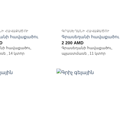
ՆԻ ՀԱՎԱՔԱԾՈՒ
ԳՐԱՍԵՂԱՆԻ ՀԱՎԱՔԱԾՈՒ
անի հավաքածու
Գրասեղանի հավաքածու
D
2 200
AMD
նի հավաքածու,
Գրասեղանի հավաքածու,
ե , 14 կտոր
պլաստմասե , 11 կտոր
Ավելացնել
Ավելացնել
հավանածների
հավանածների
ցանկ
ցանկ