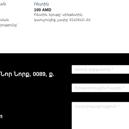
ման
Ռետին
100
AMD
Ռետին, նյութը՝ սինթետիկ
րման
կաուչուկից, չափը՝ 61x24x11 մմ
ությունը՝
 Նոր Նորք, 0089, ք.
m