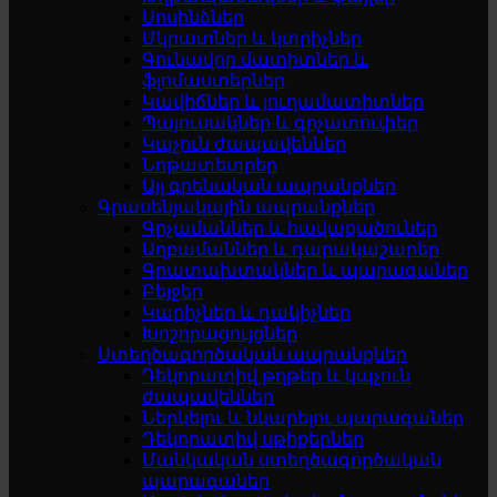
Սոսինձներ
Մկրատներ և կտրիչներ
Գունավոր մատիտներ և
ֆլոմաստերներ
Կավիճներ և յուղամատիտներ
Պայուսակներ և գրչատուփեր
Կպչուն ժապավեններ
Նոթատետրեր
Այլ գրենական ապրանքներ
Գրասենյակային ապրանքներ
Գրչամաններ և հավաքածուներ
Աղբամաններ և դարակաշարեր
Գրատախտակներ և պարագաներ
Բեյջեր
Կարիչներ և դակիչներ
Խոշորացույցներ
Ստեղծագործական ապրանքներ
Դեկորատիվ թղթեր և կպչուն
ժապավեններ
Ներկելու և նկարելու պարագաներ
Դեկորատիվ սթիքերներ
Մանկական ստեղծագործական
պարագաներ