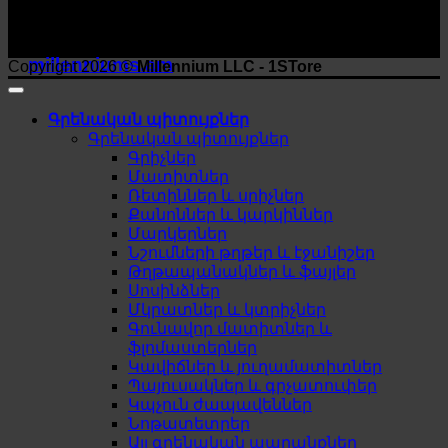
millenniums.am
Copyright 2026 ©
Millennium LLC - 1STore
Գրենական պիտույքներ
Գրենական պիտույքներ
Գրիչներ
Մատիտներ
Ռետիններ և սրիչներ
Քանոններ և կարկիններ
Մարկերներ
Նշումների թղթեր և էջանիշեր
Թղթապանակներ և ֆայլեր
Սոսինձներ
Մկրատներ և կտրիչներ
Գունավոր մատիտներ և
ֆլոմաստերներ
Կավիճներ և յուղամատիտներ
Պայուսակներ և գրչատուփեր
Կպչուն ժապավեններ
Նոթատետրեր
Այլ գրենական ապրանքներ