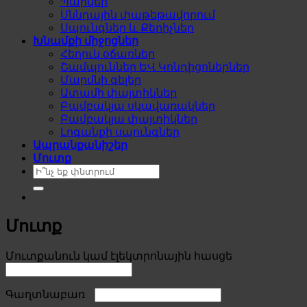
Պարկեր
Սննդային փաթեթավորում
Սպունգներ և Քերիչներ
Խնամքի միջոցներ
Հեղուկ օճառներ
Շամպուններ ԵՎ Կոնդիցոներներ
Մարմնի գելեր
Ատամի փայտիկներ
Բամբակյա սկավառակներ
Բամբակյա փայտիկներ
Լոգանքի սպունգներ
Ապրանքանիշեր
Մուտք
Search
for:
Մուտք
Required
Մուտքանուն կամ էլեկտրոնային հասցե
Required
Գաղտնաբառ