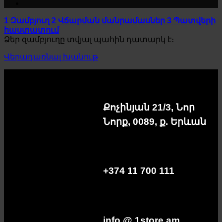
1
Զամբյուղ
2
Վճարման մանրամասներ
3
Պատվերի
հաստատում
Ձեր զամբյուղը տվյալ պահին դատարկ է։
Վերադառնալ խանութ
Քոչինյան 21/3, Նոր
Նորք, 0089, ք. Երևան
+374 11 700 111
info @ 1store.am