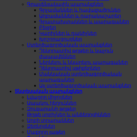
Գրասենյակային ապրանքներ
Գրչամաններ և հավաքածուներ
Աղբամաններ և դարակաշարեր
Գրատախտակներ և պարագաներ
Բեյջեր
Կարիչներ և դակիչներ
Խոշորացույցներ
Ստեղծագործական ապրանքներ
Դեկորատիվ թղթեր և կպչուն
ժապավեններ
Ներկելու և նկարելու պարագաներ
Դեկորատիվ սթիքերներ
Մանկական ստեղծագործական
պարագաներ
Այլ ստեղծագործական ապրանքներ
Տնտեսական ապրանքներ
Լվացող միջոցներ
Ապակու հեղուկներ
Զուգարանի թղթեր
Թղթե սրբիչներ և անձեռոցիկներ
Աղբի տոպրակներ
Ձեռնոցներ
Մաքրող լաթեր