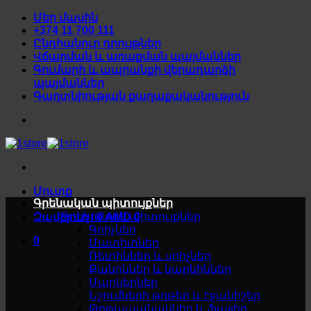
Skip
Մեր մասին
to
+374 11 700 111
content
Ընդհանուր դրույթներ
Վճարման և առաքման պայմաններ
Գումարի և ապրանքի վերադարձի
պայմաններ
Գաղտնիության քաղաքականություն
Մուտք
Գրենական պիտույքներ
Գրենական պիտույքներ
Զամբյուղ /
0
AMD
0
Գրիչներ
0
Մատիտներ
Ռետիններ և սրիչներ
Քանոններ և կարկիններ
Մարկերներ
Նշումների թղթեր և էջանիշեր
Թղթապանակներ և ֆայլեր