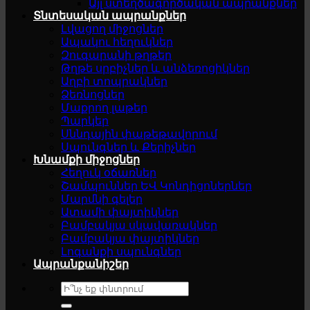
Այլ ստեղծագործական ապրանքներ
Տնտեսական ապրանքներ
Լվացող միջոցներ
Ապակու հեղուկներ
Զուգարանի թղթեր
Թղթե սրբիչներ և անձեռոցիկներ
Աղբի տոպրակներ
Ձեռնոցներ
Մաքրող լաթեր
Պարկեր
Սննդային փաթեթավորում
Սպունգներ և Քերիչներ
Խնամքի միջոցներ
Հեղուկ օճառներ
Շամպուններ ԵՎ Կոնդիցոներներ
Մարմնի գելեր
Ատամի փայտիկներ
Բամբակյա սկավառակներ
Բամբակյա փայտիկներ
Լոգանքի սպունգներ
Ապրանքանիշեր
Search
for: