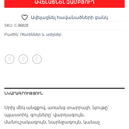
ԱՎԵԼԱՑՆԵԼ ԶԱՄԲՅՈՒՂ
Ավելացնել հավանածների ցանկ
SKU:
C-86828
Բաժին՝
Ռետիններ և սրիչներ
ՆԿԱՐԱԳՐՈՒԹՅՈՒՆ
Սրիչ մեկ անցքով, առանց տարրայի, նյութը՝
պլաստիկ, գույները՝ վարդագույն,
մանուշակագույն, նարնջագույն, կանաչ