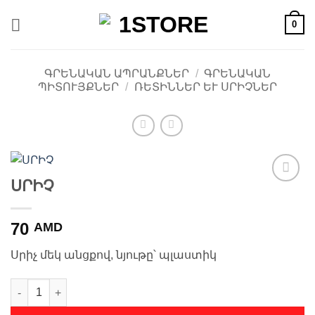
Skip
0
to
content
ԳՐԵՆԱԿԱՆ ԱՊՐԱՆՔՆԵՐ
/
ԳՐԵՆԱԿԱՆ
ՊԻՏՈՒՅՔՆԵՐ
/
ՌԵՏԻՆՆԵՐ ԵՒ ՍՐԻՉՆԵՐ
ՍՐԻՉ
Ավելացնել
հավանածների
ցանկ
70
AMD
Սրիչ մեկ անցքով, նյութը՝ պլաստիկ
ՍՐԻՉ quantity