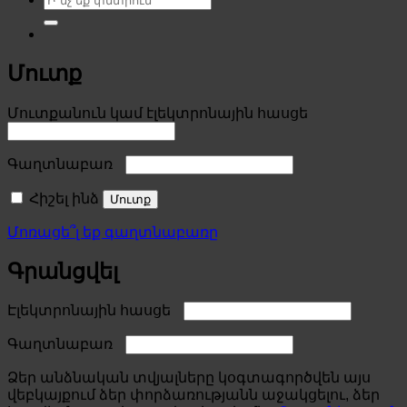
for:
Մուտք
Required
Մուտքանուն կամ էլեկտրոնային հասցե
Required
Գաղտնաբառ
Հիշել ինձ
Մուտք
Մոռացե՞լ եք գաղտնաբառը
Գրանցվել
Required
Էլեկտրոնային հասցե
Required
Գաղտնաբառ
Ձեր անձնական տվյալները կօգտագործվեն այս
վեբկայքում ձեր փորձառությանն աջակցելու, ձեր