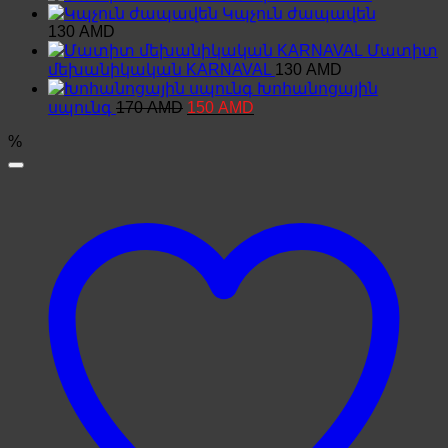
was:
is:
Կպչուն ժապավեն
330 AMD.
297 AMD.
130
AMD
Մատիտ
մեխանիկական KARNAVAL
130
AMD
Խոհանոցային
Original
Current
սպունգ
170
AMD
150
AMD
price
price
%
was:
is:
170 AMD.
150 AMD.