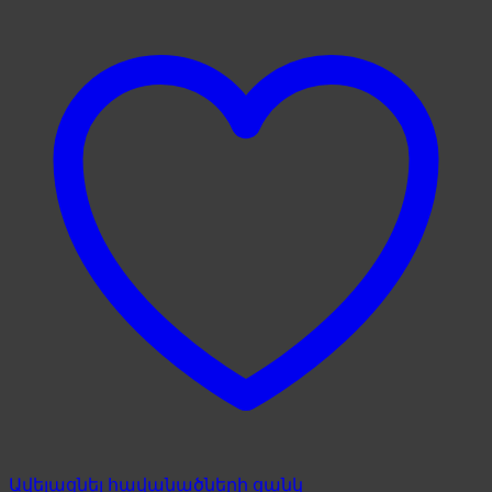
ներծծող
quantity
Ավելացնել հավանածների ցանկ