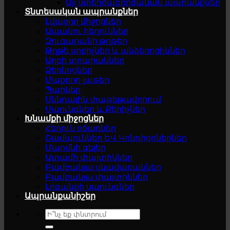
Այլ ստեղծագործական ապրանքներ
Տնտեսական ապրանքներ
Լվացող միջոցներ
Ապակու հեղուկներ
Զուգարանի թղթեր
Թղթե սրբիչներ և անձեռոցիկներ
Աղբի տոպրակներ
Ձեռնոցներ
Մաքրող լաթեր
Պարկեր
Սննդային փաթեթավորում
Սպունգներ և Քերիչներ
Խնամքի միջոցներ
Հեղուկ օճառներ
Շամպուններ ԵՎ Կոնդիցոներներ
Մարմնի գելեր
Ատամի փայտիկներ
Բամբակյա սկավառակներ
Բամբակյա փայտիկներ
Լոգանքի սպունգներ
Ապրանքանիշեր
Search
for: