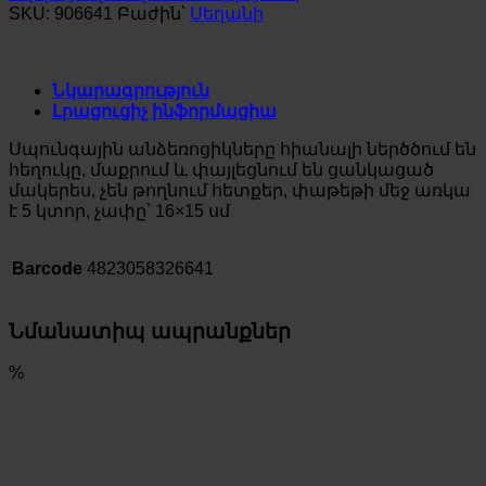
SKU:
906641
Բաժին՝
Սեղանի
Նկարագրություն
Լրացուցիչ ինֆորմացիա
Սպունգային անձեռոցիկները հիանալի ներծծում են
հեղուկը, մաքրում և փայլեցնում են ցանկացած
մակերես, չեն թողնում հետքեր, փաթեթի մեջ առկա
է 5 կտոր, չափը՝ 16×15 սմ
Barcode
4823058326641
Նմանատիպ ապրանքներ
%