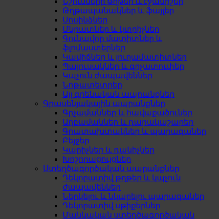
Նշումների թղթեր և էջանիշեր
Թղթապանակներ և ֆայլեր
Սոսինձներ
Մկրատներ և կտրիչներ
Գունավոր մատիտներ և
ֆլոմաստերներ
Կավիճներ և յուղամատիտներ
Պայուսակներ և գրչատուփեր
Կպչուն ժապավեններ
Նոթատետրեր
Այլ գրենական ապրանքներ
Գրասենյակային ապրանքներ
Գրչամաններ և հավաքածուներ
Աղբամաններ և դարակաշարեր
Գրատախտակներ և պարագաներ
Բեյջեր
Կարիչներ և դակիչներ
Խոշորացույցներ
Ստեղծագործական ապրանքներ
Դեկորատիվ թղթեր և կպչուն
ժապավեններ
Ներկելու և նկարելու պարագաներ
Դեկորատիվ սթիքերներ
Մանկական ստեղծագործական