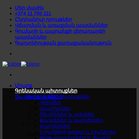
Skip
Մեր մասին
to
+374 11 700 111
content
Ընդհանուր դրույթներ
Վճարման և առաքման պայմաններ
Գումարի և ապրանքի վերադարձի
պայմաններ
Գաղտնիության քաղաքականություն
Մուտք
Գրենական պիտույքներ
Գրենական պիտույքներ
Զամբյուղ /
0
AMD
0
Գրիչներ
Մատիտներ
Ռետիններ և սրիչներ
Քանոններ և կարկիններ
Մարկերներ
Նշումների թղթեր և էջանիշեր
Զամբյուղը դատարկ է
Թղթապանակներ և ֆայլեր