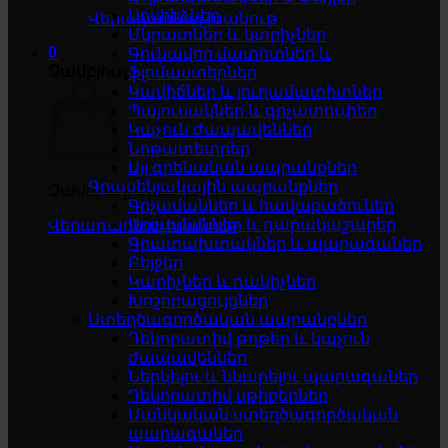
Սոսինձներ
Վերադառնալ խանութ
Մկրատներ և կտրիչներ
0
Գունավոր մատիտներ և
Զամբյուղ
ֆլոմաստերներ
Կավիճներ և յուղամատիտներ
Պայուսակներ և գրչատուփեր
Կպչուն ժապավեններ
Նոթատետրեր
Այլ գրենական ապրանքներ
Գրասենյակային ապրանքներ
Զամբյուղը դատարկ է
Գրչամաններ և հավաքածուներ
Աղբամաններ և դարակաշարեր
Վերադառնալ խանութ
Գրատախտակներ և պարագաներ
Բեյջեր
Կարիչներ և դակիչներ
Խոշորացույցներ
Ստեղծագործական ապրանքներ
Դեկորատիվ թղթեր և կպչուն
ժապավեններ
Ներկելու և նկարելու պարագաներ
Դեկորատիվ սթիքերներ
Մանկական ստեղծագործական
պարագաներ