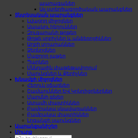
պարագաներ
Այլ ստեղծագործական ապրանքներ
Տնտեսական ապրանքներ
Լվացող միջոցներ
Ապակու հեղուկներ
Զուգարանի թղթեր
Թղթե սրբիչներ և անձեռոցիկներ
Աղբի տոպրակներ
Ձեռնոցներ
Մաքրող լաթեր
Պարկեր
Սննդային փաթեթավորում
Սպունգներ և Քերիչներ
Խնամքի միջոցներ
Հեղուկ օճառներ
Շամպուններ ԵՎ Կոնդիցոներներ
Մարմնի գելեր
Ատամի փայտիկներ
Բամբակյա սկավառակներ
Բամբակյա փայտիկներ
Լոգանքի սպունգներ
Ապրանքանիշեր
Մուտք
Search