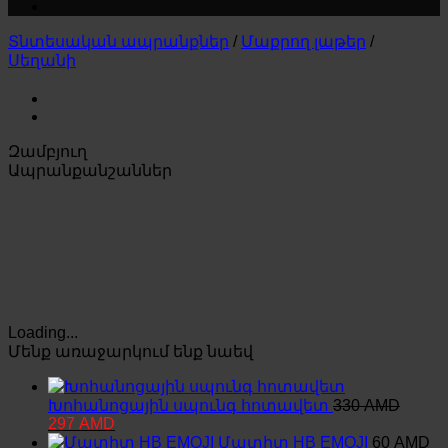
Տնտեսական ապրանքներ
/
Մաքրող լաթեր
/
Սեղանի
Զամբյուղ
Ապրանքանշաններ
Loading...
Մենք առաջարկում ենք նաեվ
Խոհանոցային սպունգ հոտավետ
330
AMD
Original
Current
297
AMD
price
price
Մատիտ HB EMOJI
60
AMD