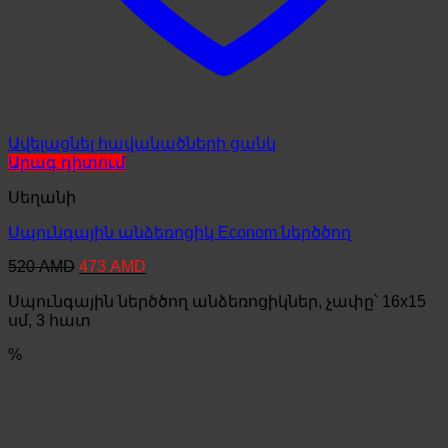
Ավելացնել հավանածների ցանկ
Արագ դիտում
Սեղանի
Սպունգային անձեռոցիկ Econom ներծծող
Original
Current
520
AMD
473
AMD
price
price
Սպունգային ներծծող անձեռոցիկներ, չափը՝ 16x15
was:
is:
520 AMD.
473 AMD.
սմ, 3 հատ
%