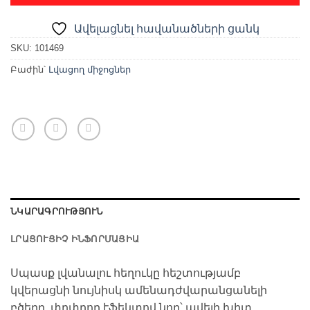
Ավելացնել հավանածների ցանկ
SKU:
101469
Բաժին՝
Լվացող միջոցներ
ՆԿԱՐԱԳՐՈՒԹՅՈՒՆ
ԼՐԱՑՈՒՑԻՉ ԻՆՖՈՐՄԱՑԻԱ
Սպասք լվանալու հեղուկը հեշտությամբ
կվերացնի նույնիսկ ամենադժվարանցանելի
բծերը, փրփրող էֆեկտով նոր՝ ավելի խիտ