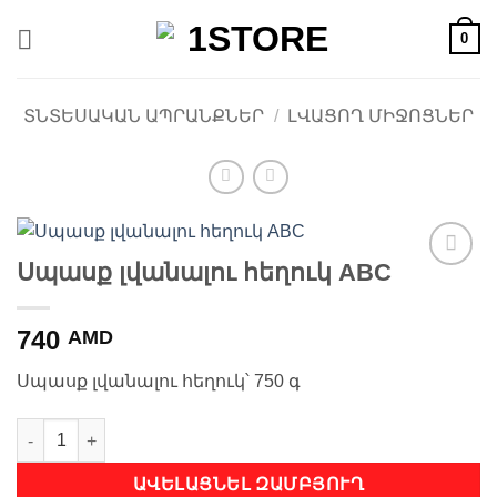
Skip
0
to
content
ՏՆՏԵՍԱԿԱՆ ԱՊՐԱՆՔՆԵՐ
/
ԼՎԱՑՈՂ ՄԻՋՈՑՆԵՐ
Սպասք լվանալու հեղուկ ABC
Ավելացնել
հավանածների
ցանկ
740
AMD
Սպասք լվանալու հեղուկ՝ 750 գ
Սպասք լվանալու հեղուկ ABC quantity
ԱՎԵԼԱՑՆԵԼ ԶԱՄԲՅՈՒՂ