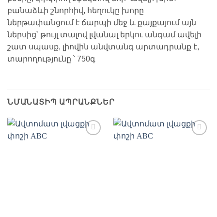
բանաձևի շնորհիվ, հեղուկը խորը
ներթափանցում է ճարպի մեջ և քայքայում այն
ներսից՝ թույլ տալով լվանալ երկու անգամ ավելի
շատ սպասք, լիովին անվտանգ արտադրանք է,
տարողությունը ՝ 750գ
ՆՄԱՆԱՏԻՊ ԱՊՐԱՆՔՆԵՐ
Ավելացնել
Ավելացնել
հավանածների
հավանածների
ցանկ
ցանկ