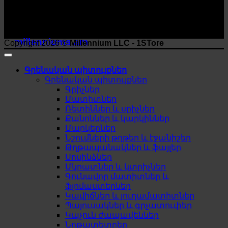
millenniums.am
Copyright 2026 ©
Millennium LLC - 1STore
Գրենական պիտույքներ
Գրենական պիտույքներ
Գրիչներ
Մատիտներ
Ռետիններ և սրիչներ
Քանոններ և կարկիններ
Մարկերներ
Նշումների թղթեր և էջանիշեր
Թղթապանակներ և ֆայլեր
Սոսինձներ
Մկրատներ և կտրիչներ
Գունավոր մատիտներ և
ֆլոմաստերներ
Կավիճներ և յուղամատիտներ
Պայուսակներ և գրչատուփեր
Կպչուն ժապավեններ
Նոթատետրեր