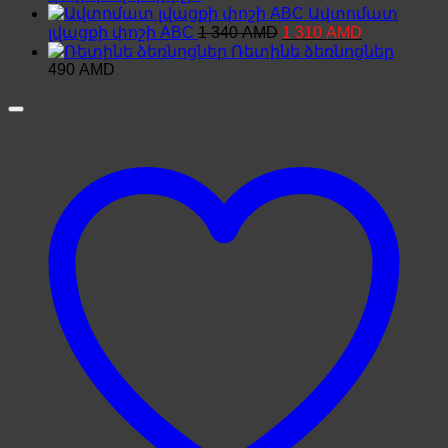
Ավտոմատ
Original
Current
լվացքի փոշի ABC
1 340
AMD
1 310
AMD
price
price
Ռետինե ձեռնոցներ
was:
is:
490
AMD
1
1
340 AMD.
310 AMD.