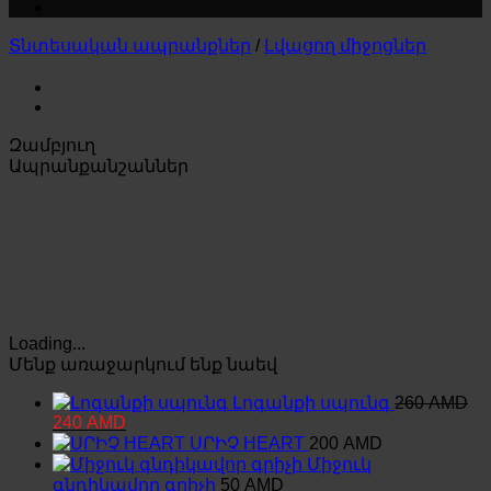
Տնտեսական ապրանքներ
/
Լվացող միջոցներ
Զամբյուղ
Ապրանքանշաններ
Loading...
Մենք առաջարկում ենք նաեվ
Լոգանքի սպունգ
260
AMD
Original
Current
240
AMD
price
price
ՍՐԻՉ HEART
200
AMD
was:
is:
Միջուկ
260 AMD.
240 AMD.
գնդիկավոր գրիչի
50
AMD