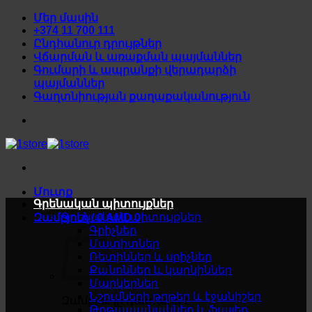
Skip
Մեր մասին
to
+374 11 700 111
content
Ընդհանուր դրույթներ
Վճարման և առաքման պայմաններ
Գումարի և ապրանքի վերադարձի
պայմաններ
Գաղտնիության քաղաքականություն
Մուտք
Գրենական պիտույքներ
Գրենական պիտույքներ
Զամբյուղ /
0
AMD
0
Գրիչներ
Մատիտներ
Ռետիններ և սրիչներ
Քանոններ և կարկիններ
Մարկերներ
Նշումների թղթեր և էջանիշեր
Զամբյուղը դատարկ է
Թղթապանակներ և ֆայլեր