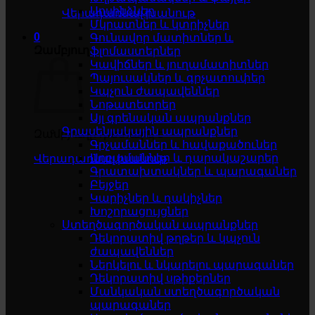
Սոսինձներ
Վերադառնալ խանութ
Մկրատներ և կտրիչներ
0
Գունավոր մատիտներ և
Զամբյուղ
ֆլոմաստերներ
Կավիճներ և յուղամատիտներ
Պայուսակներ և գրչատուփեր
Կպչուն ժապավեններ
Նոթատետրեր
Այլ գրենական ապրանքներ
Գրասենյակային ապրանքներ
Զամբյուղը դատարկ է
Գրչամաններ և հավաքածուներ
Աղբամաններ և դարակաշարեր
Վերադառնալ խանութ
Գրատախտակներ և պարագաներ
Բեյջեր
Կարիչներ և դակիչներ
Խոշորացույցներ
Ստեղծագործական ապրանքներ
Դեկորատիվ թղթեր և կպչուն
ժապավեններ
Ներկելու և նկարելու պարագաներ
Դեկորատիվ սթիքերներ
Մանկական ստեղծագործական
պարագաներ