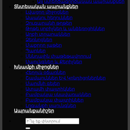
Այլ ստեղծագործական ապրանքներ
Տնտեսական ապրանքներ
Լվացող միջոցներ
Ապակու հեղուկներ
Զուգարանի թղթեր
Թղթե սրբիչներ և անձեռոցիկներ
Աղբի տոպրակներ
Ձեռնոցներ
Մաքրող լաթեր
Պարկեր
Սննդային փաթեթավորում
Սպունգներ և Քերիչներ
Խնամքի միջոցներ
Հեղուկ օճառներ
Շամպուններ ԵՎ Կոնդիցոներներ
Մարմնի գելեր
Ատամի փայտիկներ
Բամբակյա սկավառակներ
Բամբակյա փայտիկներ
Լոգանքի սպունգներ
Ապրանքանիշեր
Search
for: