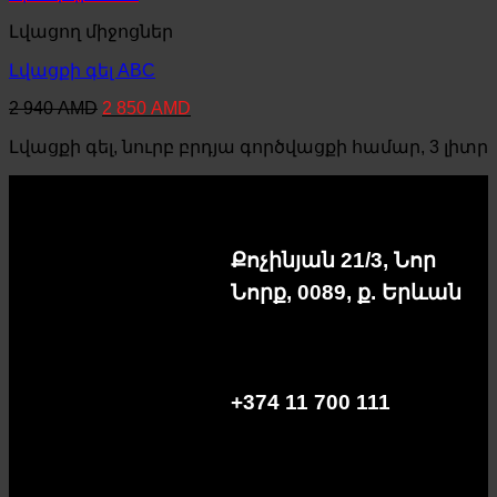
Լվացող միջոցներ
Լվացքի գել ABC
Original
Current
2 940
AMD
2 850
AMD
price
price
Լվացքի գել, նուրբ բրդյա գործվացքի համար, 3 լիտր
was:
is:
2
2
940 AMD.
850 AMD.
Քոչինյան 21/3, Նոր
Նորք, 0089, ք. Երևան
+374 11 700 111