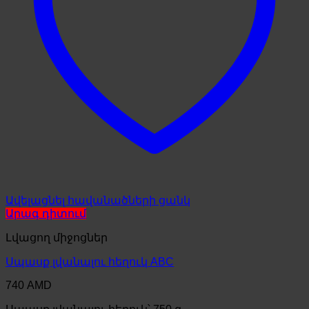
Ավելացնել հավանածների ցանկ
Արագ դիտում
Լվացող միջոցներ
Սպասք լվանալու հեղուկ ABC
740
AMD