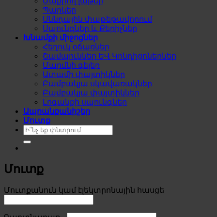
Մաքրող լաթեր
Պարկեր
Սննդային փաթեթավորում
Սպունգներ և Քերիչներ
Խնամքի միջոցներ
Հեղուկ օճառներ
Շամպուններ ԵՎ Կոնդիցոներներ
Մարմնի գելեր
Ատամի փայտիկներ
Բամբակյա սկավառակներ
Բամբակյա փայտիկներ
Լոգանքի սպունգներ
Ապրանքանիշեր
Մուտք
Search
for:
Մուտք
Required
Մուտքանուն կամ էլեկտրոնային հասցե
Required