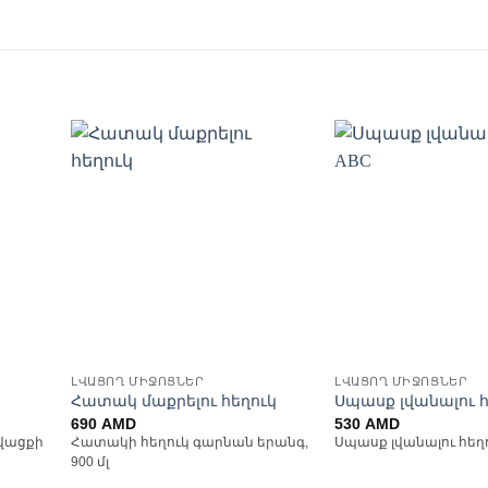
ել
Ավելացնել
Ավ
ների
հավանածների
հավ
ցանկ
ԼՎԱՑՈՂ ՄԻՋՈՑՆԵՐ
ԼՎԱՑՈՂ ՄԻՋՈՑՆԵՐ
Հատակ մաքրելու հեղուկ
Սպասք լվանալու հ
690
AMD
530
AMD
ծվացքի
Հատակի հեղուկ գարնան երանգ,
Սպասք լվանալու հեղու
900 մլ