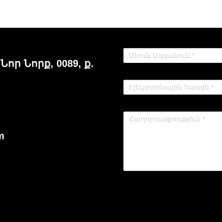
 Նոր Նորք, 0089, ք.
m