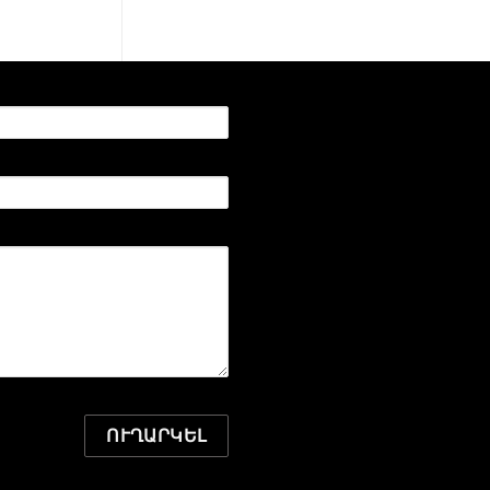
ՈՒՂԱՐԿԵԼ