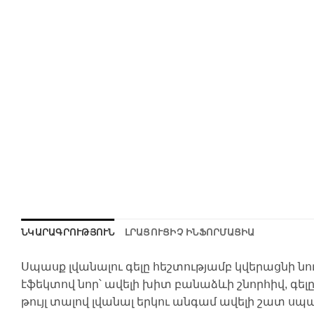
ՆԿԱՐԱԳՐՈՒԹՅՈՒՆ
ԼՐԱՑՈՒՑԻՉ ԻՆՖՈՐՄԱՑԻԱ
Սպասք լվանալու գելը հեշտությամբ կվերացնի նո
էֆեկտով նոր՝ ավելի խիտ բանաձևի շնորհիվ, գելը
թույլ տալով լվանալ երկու անգամ ավելի շատ սպ