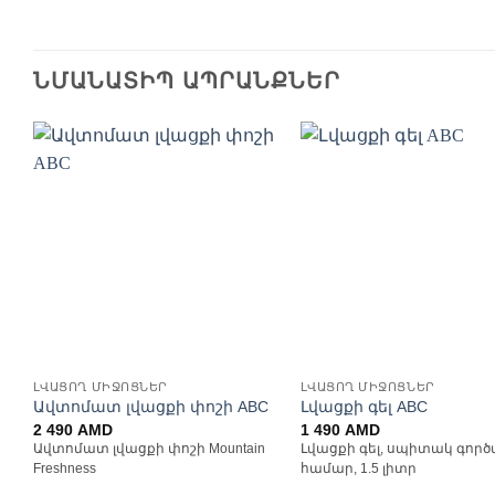
ՆՄԱՆԱՏԻՊ ԱՊՐԱՆՔՆԵՐ
Ավելացնել
Ավելացն
հավանածների
հավանած
ցանկ
ցանկ
ԼՎԱՑՈՂ ՄԻՋՈՑՆԵՐ
ԼՎԱՑՈՂ ՄԻՋՈՑՆԵՐ
Ավտոմատ լվացքի փոշի ABC
Լվացքի գել ABC
2 490
AMD
1 490
AMD
Ավտոմատ լվացքի փոշի Mountain
Լվացքի գել, սպիտակ գոր
Freshness
համար, 1.5 լիտր