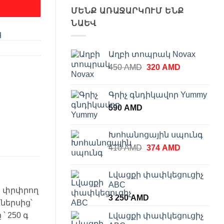
ՄԵՆՔ ԱՌԱՋԱՐԿՈՒՄ ԵՆՔ
ՆԱԵՎ
կ
Աղբի տոպրակ Novax
Original
Current
450
AMD
320
AMD
price
price
was:
is:
Գրիչ գնդիկավոր Yummy
450 AMD.
320 AMD.
590
AMD
Խոհանոցային սպունգ
Original
Current
410
AMD
374
AMD
price
price
was:
is:
Լվացքի փափկեցուցիչ
410 AMD.
374 AMD.
ABC
վ, փրփրող
3 250
AMD
ներսից՝
 250 գ
Լվացքի փափկեցուցիչ