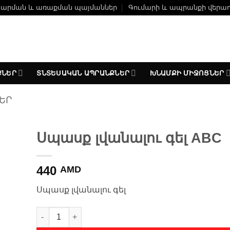
ճարման և առաքման պայմաններ
Գումարի և ապրանքի վերա
ՔՆԵՐ
ՏՆՏԵՍԱԿԱՆ ԱՊՐԱՆՔՆԵՐ
ԽՆԱՄՔԻ ՄԻՋՈՑՆԵՐ
ԵՐ
Սպասք լվանալու գել ABC
լ
440
երի
AMD
Սպասք լվանալու գել
Սպասք լվանալու գել ABC quantity