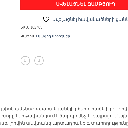
ԱՎԵԼԱՑՆԵԼ ԶԱՄԲՅՈՒՂ
Ավելացնել հավանածների ցան
SKU:
102703
Բաժին՝
Լվացող միջոցներ
ւյնիսկ ամենադժվարանցանելի բծերը՝ հաճելի բույրո
 խորը ներթափանցում է ճարպի մեջ և քայքայում այն 
ասք, լիովին անվտանգ արտադրանք է, տարողությունը ՝