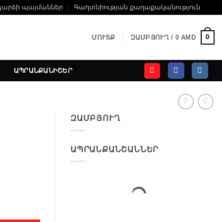
դարձի պայմաններ
Գաղտնիության քաղաքականություն
0
ՄՈՒՏՔ
ԶԱՄԲՅՈՒՂ /
0
AMD
ԱՊՐԱՆՔԱՆԻՇԵՐ
ԶԱՄԲՅՈՒՂ
ԱՊՐԱՆՔԱՆՇԱՆՆԵՐ