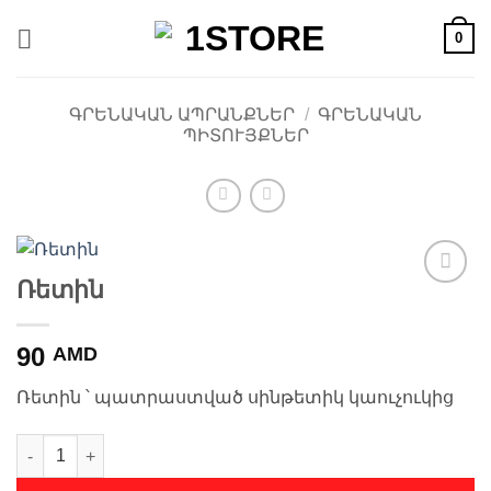
Skip
0
to
content
ԳՐԵՆԱԿԱՆ ԱՊՐԱՆՔՆԵՐ
/
ԳՐԵՆԱԿԱՆ
ՊԻՏՈՒՅՔՆԵՐ
Ռետին
Ավելացնել
հավանածների
ցանկ
90
AMD
Ռետին ՝ պատրաստված սինթետիկ կաուչուկից
Ռետին quantity