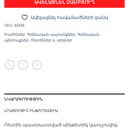
ԱՎԵԼԱՑՆԵԼ ԶԱՄԲՅՈՒՂ
Ավելացնել հավանածների ցանկ
SKU:
82434
Բաժիններ՝
Գրենական ապրանքներ
,
Գրենական
պիտույքներ
,
Ռետիններ և սրիչներ
ՆԿԱՐԱԳՐՈՒԹՅՈՒՆ
ԼՐԱՑՈՒՑԻՉ ԻՆՖՈՐՄԱՑԻԱ
Ռետին պատրաստված սինթետիկ կաուչուկից,