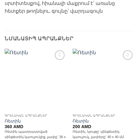
սրտիտեսքով, հիանալի մաքրում է՝ առանց
հետքեր թողնելու, գույնը՝ վարդագույն
ՆՄԱՆԱՏԻՊ ԱՊՐԱՆՔՆԵՐ
Ավելացնել
Ավելացնել
հավանածների
հավանածների
ցանկ
ցանկ
ԳՐԵՆԱԿԱՆ ԱՊՐԱՆՔՆԵՐ
ԳՐԵՆԱԿԱՆ ԱՊՐԱՆՔՆԵՐ
Ռետին
Ռետին
360
AMD
200
AMD
Ռետին պատրաստված
Ռետին, նյութը՝ սինթետիկ
սինթետիկ կաուչուկից, չափը՝ 36 x
կաուչուկ, չափերը՝ 40 x 40 մմ