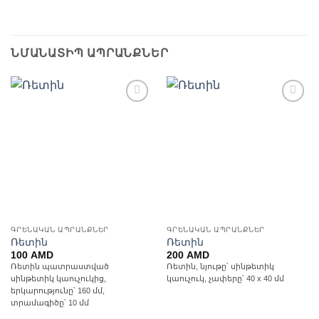
ՆՄԱՆԱՏԻՊ ԱՊՐԱՆՔՆԵՐ
Ավելացնել
Ավելացնել
հավանածների
հավանածների
ցանկ
ցանկ
ԳՐԵՆԱԿԱՆ ԱՊՐԱՆՔՆԵՐ
ԳՐԵՆԱԿԱՆ ԱՊՐԱՆՔՆԵՐ
Ռետին
Ռետին
100
AMD
200
AMD
Ռետին պատրաստված
Ռետին, նյութը՝ սինթետիկ
սինթետիկ կաուչուկից,
կաուչուկ, չափերը՝ 40 x 40 մմ
երկարությունը՝ 160 մմ,
տրամագիծը՝ 10 մմ