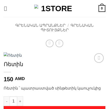
Skip
0
to
content
ԳՐԵՆԱԿԱՆ ԱՊՐԱՆՔՆԵՐ
/
ԳՐԵՆԱԿԱՆ
ՊԻՏՈՒՅՔՆԵՐ
Ռետին
Ավելացնել
հավանածների
ցանկ
150
AMD
Ռետին ՝ պատրաստված սինթետիկ կաուչուկից
Ռետին quantity