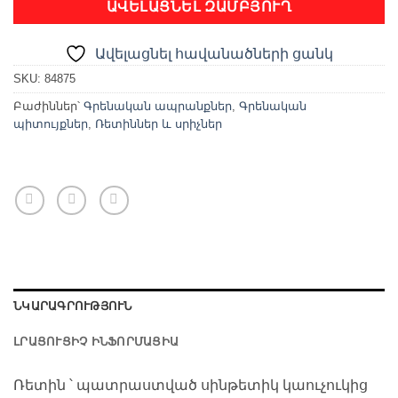
ԱՎԵԼԱՑՆԵԼ ԶԱՄԲՅՈՒՂ
Ավելացնել հավանածների ցանկ
SKU:
84875
Բաժիններ՝
Գրենական ապրանքներ
,
Գրենական
պիտույքներ
,
Ռետիններ և սրիչներ
ՆԿԱՐԱԳՐՈՒԹՅՈՒՆ
ԼՐԱՑՈՒՑԻՉ ԻՆՖՈՐՄԱՑԻԱ
Ռետին ՝ պատրաստված սինթետիկ կաուչուկից