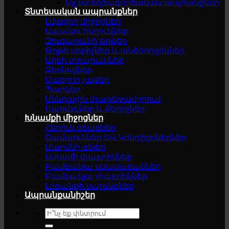
Այլ ստեղծագործական ապրանքներ
Տնտեսական ապրանքներ
Լվացող միջոցներ
Ապակու հեղուկներ
Զուգարանի թղթեր
Թղթե սրբիչներ և անձեռոցիկներ
Աղբի տոպրակներ
Ձեռնոցներ
Մաքրող լաթեր
Պարկեր
Սննդային փաթեթավորում
Սպունգներ և Քերիչներ
Խնամքի միջոցներ
Հեղուկ օճառներ
Շամպուններ ԵՎ Կոնդիցոներներ
Մարմնի գելեր
Ատամի փայտիկներ
Բամբակյա սկավառակներ
Բամբակյա փայտիկներ
Լոգանքի սպունգներ
Ապրանքանիշեր
Search
for: