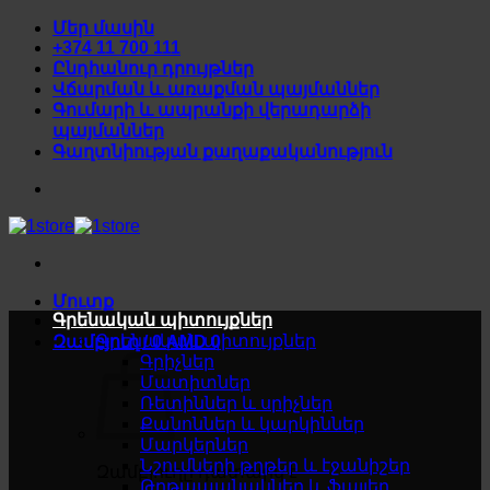
Skip
Մեր մասին
to
+374 11 700 111
content
Ընդհանուր դրույթներ
Վճարման և առաքման պայմաններ
Գումարի և ապրանքի վերադարձի
պայմաններ
Գաղտնիության քաղաքականություն
Մուտք
Գրենական պիտույքներ
Գրենական պիտույքներ
Զամբյուղ /
0
AMD
0
Գրիչներ
Մատիտներ
Ռետիններ և սրիչներ
Քանոններ և կարկիններ
Մարկերներ
Նշումների թղթեր և էջանիշեր
Զամբյուղը դատարկ է
Թղթապանակներ և ֆայլեր