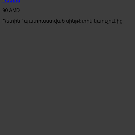
Ռետին
90
AMD
Ռետին ՝ պատրաստված սինթետիկ կաուչուկից