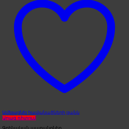
Ավելացնել հավանածների ցանկ
Արագ դիտում
Գրենական ապրանքներ