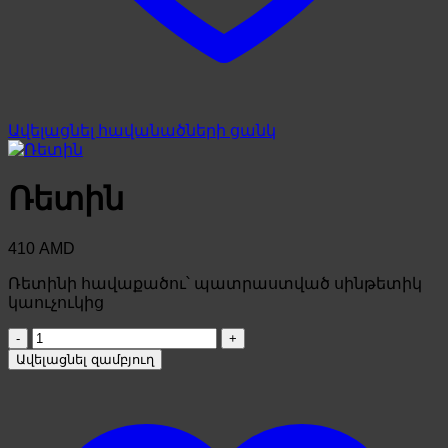
Ավելացնել հավանածների ցանկ
Ռետին
410
AMD
Ռետինի հավաքածու՝ պատրաստված սինթետիկ
կաուչուկից
Ռետին
quantity
Ավելացնել զամբյուղ