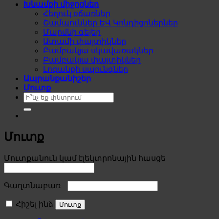
Խնամքի միջոցներ
Հեղուկ օճառներ
Շամպուններ ԵՎ Կոնդիցոներներ
Մարմնի գելեր
Ատամի փայտիկներ
Բամբակյա սկավառակներ
Բամբակյա փայտիկներ
Լոգանքի սպունգներ
Ապրանքանիշեր
Մուտք
Search
for:
Մուտք
Required
Մուտքանուն կամ էլեկտրոնային հասցե
Required
Գաղտնաբառ
Հիշել ինձ
Մուտք