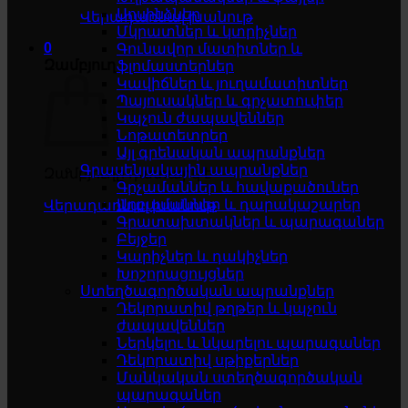
Սոսինձներ
Վերադառնալ խանութ
Մկրատներ և կտրիչներ
0
Գունավոր մատիտներ և
Զամբյուղ
ֆլոմաստերներ
Կավիճներ և յուղամատիտներ
Պայուսակներ և գրչատուփեր
Կպչուն ժապավեններ
Նոթատետրեր
Այլ գրենական ապրանքներ
Գրասենյակային ապրանքներ
Զամբյուղը դատարկ է
Գրչամաններ և հավաքածուներ
Աղբամաններ և դարակաշարեր
Վերադառնալ խանութ
Գրատախտակներ և պարագաներ
Բեյջեր
Կարիչներ և դակիչներ
Խոշորացույցներ
Ստեղծագործական ապրանքներ
Դեկորատիվ թղթեր և կպչուն
ժապավեններ
Ներկելու և նկարելու պարագաներ
Դեկորատիվ սթիքերներ
Մանկական ստեղծագործական
պարագաներ