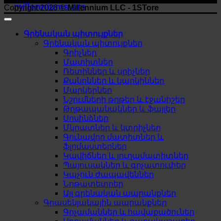
millenniums.am
Copyright 2026 ©
Millennium LLC - 1STore
Գրենական պիտույքներ
Գրենական պիտույքներ
Գրիչներ
Մատիտներ
Ռետիններ և սրիչներ
Քանոններ և կարկիններ
Մարկերներ
Նշումների թղթեր և էջանիշեր
Թղթապանակներ և ֆայլեր
Սոսինձներ
Մկրատներ և կտրիչներ
Գունավոր մատիտներ և
ֆլոմաստերներ
Կավիճներ և յուղամատիտներ
Պայուսակներ և գրչատուփեր
Կպչուն ժապավեններ
Նոթատետրեր
Այլ գրենական ապրանքներ
Գրասենյակային ապրանքներ
Գրչամաններ և հավաքածուներ