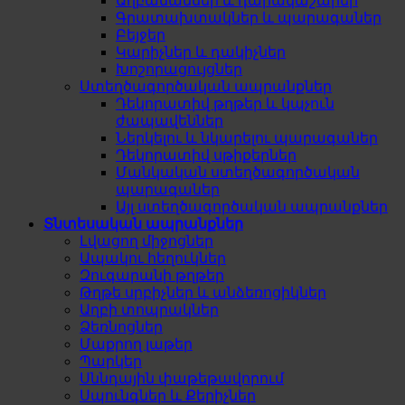
Աղբամաններ և դարակաշարեր
Գրատախտակներ և պարագաներ
Բեյջեր
Կարիչներ և դակիչներ
Խոշորացույցներ
Ստեղծագործական ապրանքներ
Դեկորատիվ թղթեր և կպչուն
ժապավեններ
Ներկելու և նկարելու պարագաներ
Դեկորատիվ սթիքերներ
Մանկական ստեղծագործական
պարագաներ
Այլ ստեղծագործական ապրանքներ
Տնտեսական ապրանքներ
Լվացող միջոցներ
Ապակու հեղուկներ
Զուգարանի թղթեր
Թղթե սրբիչներ և անձեռոցիկներ
Աղբի տոպրակներ
Ձեռնոցներ
Մաքրող լաթեր
Պարկեր
Սննդային փաթեթավորում
Սպունգներ և Քերիչներ