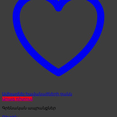
Ավելացնել հավանածների ցանկ
Արագ դիտում
Գրենական ապրանքներ