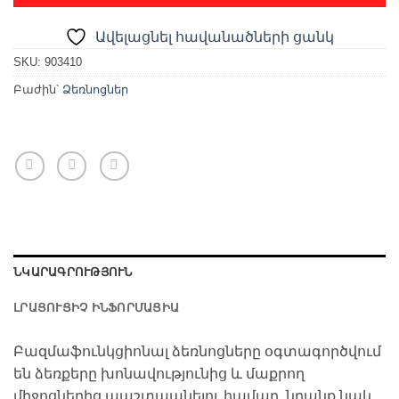
Ավելացնել հավանածների ցանկ
SKU:
903410
Բաժին՝
Ձեռնոցներ
ՆԿԱՐԱԳՐՈՒԹՅՈՒՆ
ԼՐԱՑՈՒՑԻՉ ԻՆՖՈՐՄԱՑԻԱ
Բազմաֆունկցիոնալ ձեռնոցները օգտագործվում
են ձեռքերը խոնավությունից և մաքրող
միջոցներից պաշտպանելու համար, նրանք նաև