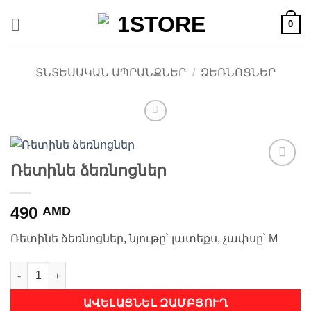
Skip
0
to
content
ՏՆՏԵՍԱԿԱՆ ԱՊՐԱՆՔՆԵՐ
/
ՁԵՌՆՈՑՆԵՐ
Ռետինե ձեռնոցներ
Ավելացնել
հավանածների
ցանկ
490
AMD
Ռետինե ձեռնոցներ, նյութը՝ լատեքս, չափսը՝ M
Ռետինե ձեռնոցներ quantity
ԱՎԵԼԱՑՆԵԼ ԶԱՄԲՅՈՒՂ