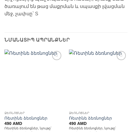
ծառայում են թաց մաքրման և սպասքի լվացման
մեջ, չափսը` S
ՆՄԱՆԱՏԻՊ ԱՊՐԱՆՔՆԵՐ
Ավելացնել
Ավելացնել
հավանածների
հավանածների
ցանկ
ցանկ
ՁԵՌՆՈՑՆԵՐ
ՁԵՌՆՈՑՆԵՐ
Ռետինե ձեռնոցներ
Ռետինե ձեռնոցներ
490
AMD
490
AMD
Ռետինե ձեռնոցներ, նյութը՝
Ռետինե ձեռնոցներ, նյութը՝