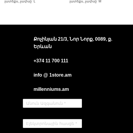
լատեքս, չափսը՝ Լ
լատեքս, չափսը՝ M
Քոչինյան 21/3, Նոր Նորք, 0089, ք.
Երևան
+374 11 700 111
info @ 1store.am
millenniums.am