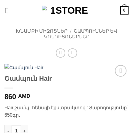
Skip
0
to
content
ԽՆԱՄՔԻ ՄԻՋՈՑՆԵՐ
/
ՇԱՄՊՈՒՆՆԵՐ ԵՎ
ԿՈՆԴԻՑՈՆԵՐՆԵՐ
Շամպուն Hair
Ավելացնել
հավանածների
ցանկ
860
AMD
Hair շամպ․ հենայի էքստրակտով : Տարողությունը՝
650գր․
Շամպուն Hair quantity