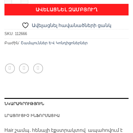
ԱՎԵԼԱՑՆԵԼ ԶԱՄԲՅՈՒՂ
Ավելացնել հավանածների ցանկ
SKU:
112666
Բաժին՝
Շամպուններ ԵՎ Կոնդիցոներներ
ՆԿԱՐԱԳՐՈՒԹՅՈՒՆ
ԼՐԱՑՈՒՑԻՉ ԻՆՖՈՐՄԱՑԻԱ
Hair շամպ․ հենայի էքստրակտով ապահովում է