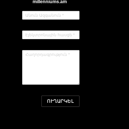
millenniums.am
ՈՒՂԱՐԿԵԼ