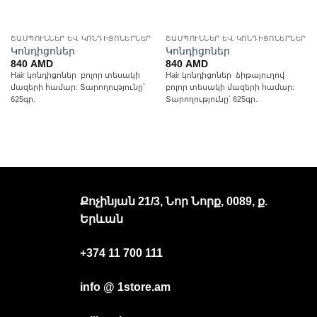
ՇԱՄՊՈՒՆՆԵՐ ԵՎ ԿՈՆԴԻՑՈՆԵՐՆԵՐ
ՇԱՄՊՈՒՆՆԵՐ ԵՎ ԿՈՆԴԻՑՈՆԵՐՆԵՐ
Կոնդիցոներ
Կոնդիցոներ
840
AMD
840
AMD
Hair կոնդիցոներ բոլոր տեսակի
Hair կոնդիցոներ ձիթայուղով
մազերի համար: Տարողությունը՝
բոլոր տեսակի մազերի համար:
625գր․
Տարողությունը՝ 625գր․
Քոչինյան 21/3, Նոր Նորք, 0089, ք.
Երևան
+374 11 700 111
info @ 1store.am