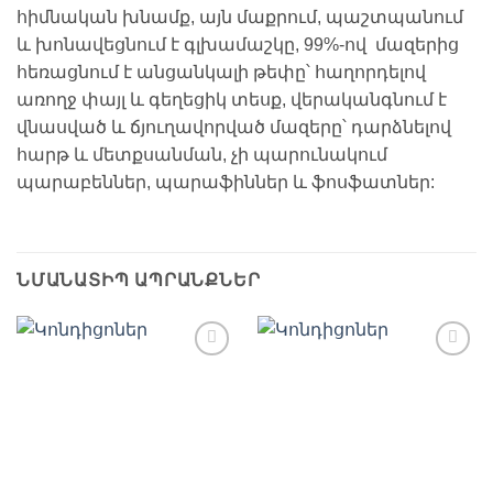
հիմնական խնամք, այն մաքրում, պաշտպանում
և խոնավեցնում է գլխամաշկը, 99%-ով մազերից
հեռացնում է անցանկալի թեփը՝ հաղորդելով
առողջ փայլ և գեղեցիկ տեսք, վերականգնում է
վնասված և ճյուղավորված մազերը՝ դարձնելով
հարթ և մետքսանման, չի պարունակում
պարաբեններ, պարաֆիններ և ֆոսֆատներ:
ՆՄԱՆԱՏԻՊ ԱՊՐԱՆՔՆԵՐ
Ավելացնել
Ավելացնել
հավանածների
հավանածների
ցանկ
ցանկ