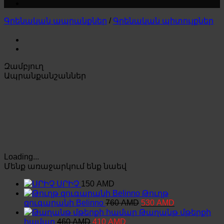
Գրենական ապրանքներ
/
Գրենական պիտույքներ
Զամբյուղ
Ապրանքանշաններ
Loading...
Մենք առաջարկում ենք նաեվ
ՍՐԻՉ
150
AMD
Թուղթ
Original
Current
զուգարանի Belinno
760
AMD
530
AMD
price
price
Թաղանթ մթերքի
was:
is:
Original
Current
համար
460
AMD
410
AMD