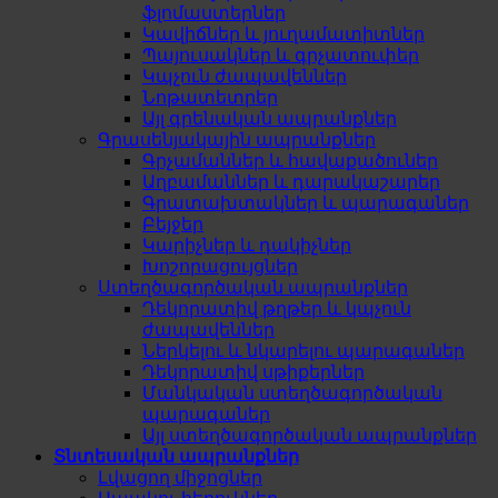
ֆլոմաստերներ
Կավիճներ և յուղամատիտներ
Պայուսակներ և գրչատուփեր
Կպչուն ժապավեններ
Նոթատետրեր
Այլ գրենական ապրանքներ
Գրասենյակային ապրանքներ
Գրչամաններ և հավաքածուներ
Աղբամաններ և դարակաշարեր
Գրատախտակներ և պարագաներ
Բեյջեր
Կարիչներ և դակիչներ
Խոշորացույցներ
Ստեղծագործական ապրանքներ
Դեկորատիվ թղթեր և կպչուն
ժապավեններ
Ներկելու և նկարելու պարագաներ
Դեկորատիվ սթիքերներ
Մանկական ստեղծագործական
պարագաներ
Այլ ստեղծագործական ապրանքներ
Տնտեսական ապրանքներ
Լվացող միջոցներ