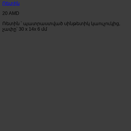
Ռետին
20
AMD
Ռետին ՝ պատրաստված սինթետիկ կաուչուկից,
չափը՝ 30 x 14x 6 մմ