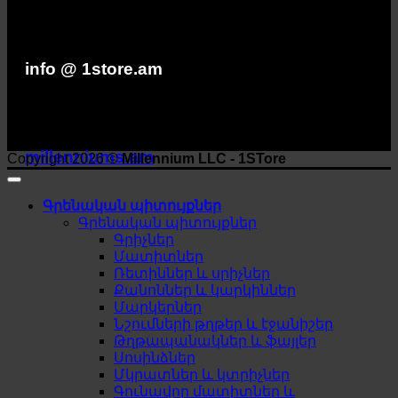
info @ 1store.am
millenniums.am
Copyright 2026 ©
Millennium LLC - 1STore
Գրենական պիտույքներ
Գրենական պիտույքներ
Գրիչներ
Մատիտներ
Ռետիններ և սրիչներ
Քանոններ և կարկիններ
Մարկերներ
Նշումների թղթեր և էջանիշեր
Թղթապանակներ և ֆայլեր
Սոսինձներ
Մկրատներ և կտրիչներ
Գունավոր մատիտներ և