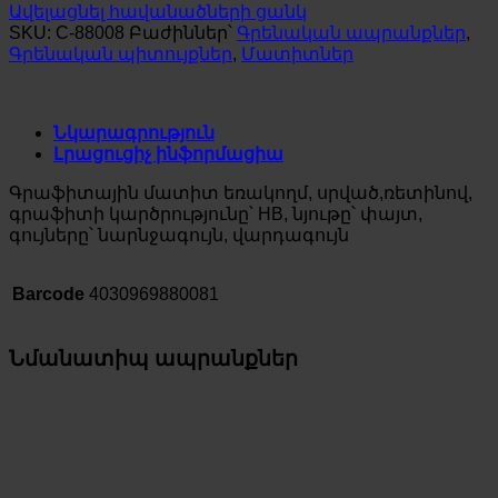
Ավելացնել հավանածների ցանկ
SKU:
C-88008
Բաժիններ՝
Գրենական ապրանքներ
,
Գրենական պիտույքներ
,
Մատիտներ
Նկարագրություն
Լրացուցիչ ինֆորմացիա
Գրաֆիտային մատիտ եռակողմ, սրված,ռետինով,
գրաֆիտի կարծրությունը՝ HB, նյութը՝ փայտ,
գույները՝ նարնջագույն, վարդագույն
Barcode
4030969880081
Նմանատիպ ապրանքներ