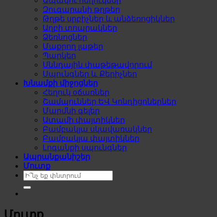
Ապակու հեղուկներ
Զուգարանի թղթեր
Թղթե սրբիչներ և անձեռոցիկներ
Աղբի տոպրակներ
Ձեռնոցներ
Մաքրող լաթեր
Պարկեր
Սննդային փաթեթավորում
Սպունգներ և Քերիչներ
Խնամքի միջոցներ
Հեղուկ օճառներ
Շամպուններ ԵՎ Կոնդիցոներներ
Մարմնի գելեր
Ատամի փայտիկներ
Բամբակյա սկավառակներ
Բամբակյա փայտիկներ
Լոգանքի սպունգներ
Ապրանքանիշեր
Մուտք
Search
for:
Մուտք