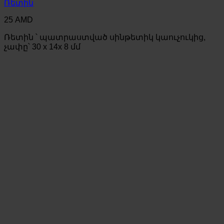
Ռետին
25
AMD
Ռետին ՝ պատրաստված սինթետիկ կաուչուկից,
չափը՝ 30 x 14x 8 մմ