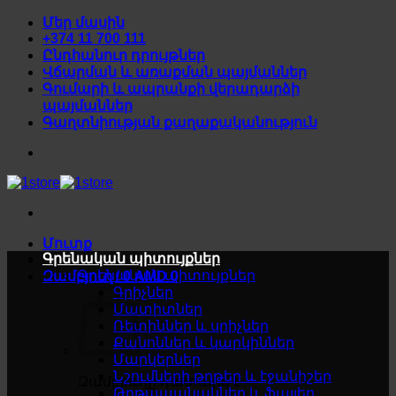
Skip
Մեր մասին
to
+374 11 700 111
content
Ընդհանուր դրույթներ
Վճարման և առաքման պայմաններ
Գումարի և ապրանքի վերադարձի
պայմաններ
Գաղտնիության քաղաքականություն
Մուտք
Գրենական պիտույքներ
Գրենական պիտույքներ
Զամբյուղ /
0
AMD
0
Գրիչներ
Մատիտներ
Ռետիններ և սրիչներ
Քանոններ և կարկիններ
Մարկերներ
Նշումների թղթեր և էջանիշեր
Զամբյուղը դատարկ է
Թղթապանակներ և ֆայլեր