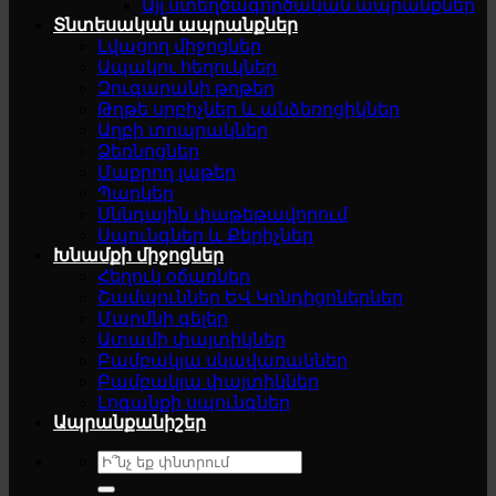
Այլ ստեղծագործական ապրանքներ
Տնտեսական ապրանքներ
Լվացող միջոցներ
Ապակու հեղուկներ
Զուգարանի թղթեր
Թղթե սրբիչներ և անձեռոցիկներ
Աղբի տոպրակներ
Ձեռնոցներ
Մաքրող լաթեր
Պարկեր
Սննդային փաթեթավորում
Սպունգներ և Քերիչներ
Խնամքի միջոցներ
Հեղուկ օճառներ
Շամպուններ ԵՎ Կոնդիցոներներ
Մարմնի գելեր
Ատամի փայտիկներ
Բամբակյա սկավառակներ
Բամբակյա փայտիկներ
Լոգանքի սպունգներ
Ապրանքանիշեր
Search
for: