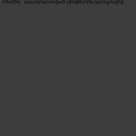
Ռետին ՝ պատրաստված սինթետիկ կաուչուկից