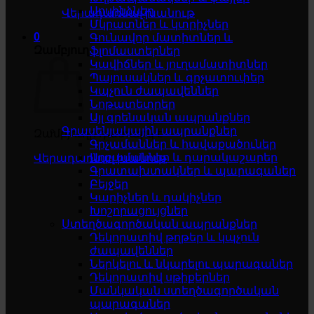
Սոսինձներ
Վերադառնալ խանութ
Մկրատներ և կտրիչներ
0
Գունավոր մատիտներ և
Զամբյուղ
ֆլոմաստերներ
Կավիճներ և յուղամատիտներ
Պայուսակներ և գրչատուփեր
Կպչուն ժապավեններ
Նոթատետրեր
Այլ գրենական ապրանքներ
Գրասենյակային ապրանքներ
Զամբյուղը դատարկ է
Գրչամաններ և հավաքածուներ
Աղբամաններ և դարակաշարեր
Վերադառնալ խանութ
Գրատախտակներ և պարագաներ
Բեյջեր
Կարիչներ և դակիչներ
Խոշորացույցներ
Ստեղծագործական ապրանքներ
Դեկորատիվ թղթեր և կպչուն
ժապավեններ
Ներկելու և նկարելու պարագաներ
Դեկորատիվ սթիքերներ
Մանկական ստեղծագործական
պարագաներ