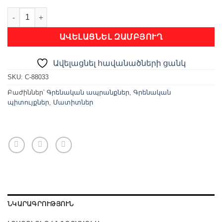
Մատիտ HB ռետինով quantity
ԱՎԵԼԱՑՆԵԼ ԶԱՄԲՅՈՒՂ
Ավելացնել հավանածների ցանկ
SKU:
C-88033
Բաժիններ՝
Գրենական ապրանքներ
,
Գրենական
պիտույքներ
,
Մատիտներ
ՆԿԱՐԱԳՐՈՒԹՅՈՒՆ