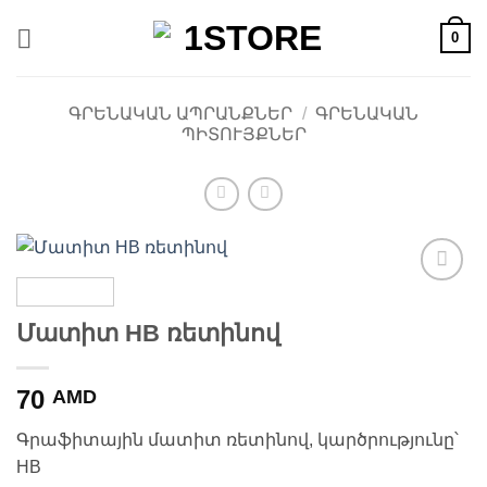
Skip
0
to
content
ԳՐԵՆԱԿԱՆ ԱՊՐԱՆՔՆԵՐ
/
ԳՐԵՆԱԿԱՆ
ՊԻՏՈՒՅՔՆԵՐ
Ավելացնել
հավանածների
Մատիտ HB ռետինով
ցանկ
70
AMD
Գրաֆիտային մատիտ ռետինով, կարծրությունը՝
HB