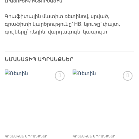
ԼՐԱՑՈՒՑԻՉ ԻՆՖՈՐՄԱՑԻԱ
Գրաֆիտային մատիտ ռետինով, սրված,
գրաֆիտի կարծրությունը՝ HB, նյութը՝ փայտ,
գույները՝ դեղին, վարդագույն, կապույտ
ՆՄԱՆԱՏԻՊ ԱՊՐԱՆՔՆԵՐ
Ավելացնել
Ավելացնել
հավանածների
հավանածների
ցանկ
ցանկ
ԳՐԵՆԱԿԱՆ ԱՊՐԱՆՔՆԵՐ
ԳՐԵՆԱԿԱՆ ԱՊՐԱՆՔՆԵՐ