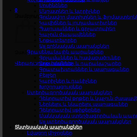
Սոսինձներ
0
Մկրատներ և կտրիչներ
Զամբյուղ
Գունավոր մատիտներ և ֆլոմաստերն
Կավիճներ և յուղամատիտներ
Պայուսակներ և գրչատուփեր
Կպչուն ժապավեններ
Նոթատետրեր
Այլ գրենական ապրանքներ
Գրասենյակային ապրանքներ
Զամբյուղը դատարկ է
Գրչամաններ և հավաքածուներ
Վերադառնալ խանութ
Աղբամաններ և դարակաշարեր
Գրատախտակներ և պարագաներ
Բեյջեր
Կարիչներ և դակիչներ
Խոշորացույցներ
Ստեղծագործական ապրանքներ
Դեկորատիվ թղթեր և կպչուն ժապավ
Ներկելու և նկարելու պարագաներ
Դեկորատիվ սթիքերներ
Մանկական ստեղծագործական պար
Այլ ստեղծագործական ապրանքներ
Տնտեսական ապրանքներ
Լվացող միջոցներ