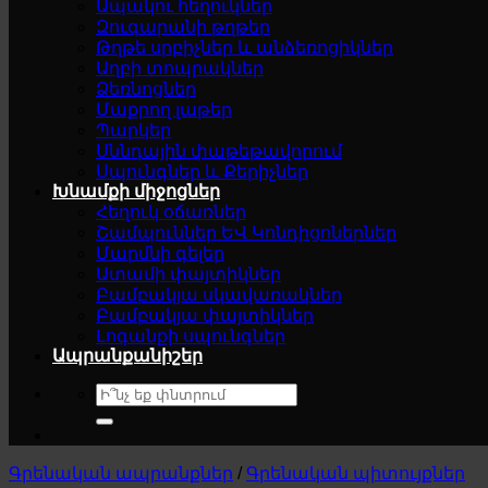
Ապակու հեղուկներ
Զուգարանի թղթեր
Թղթե սրբիչներ և անձեռոցիկներ
Աղբի տոպրակներ
Ձեռնոցներ
Մաքրող լաթեր
Պարկեր
Սննդային փաթեթավորում
Սպունգներ և Քերիչներ
Խնամքի միջոցներ
Հեղուկ օճառներ
Շամպուններ ԵՎ Կոնդիցոներներ
Մարմնի գելեր
Ատամի փայտիկներ
Բամբակյա սկավառակներ
Բամբակյա փայտիկներ
Լոգանքի սպունգներ
Ապրանքանիշեր
Search
for:
Գրենական ապրանքներ
/
Գրենական պիտույքներ