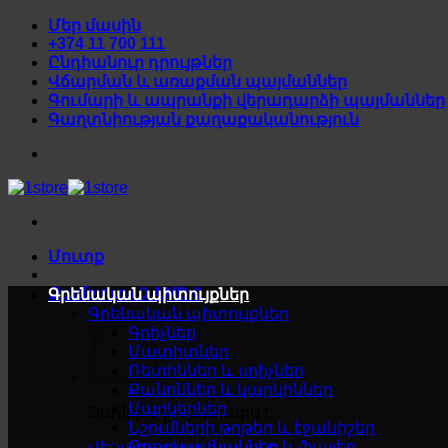
Skip
Մեր մասին
to
+374 11 700 111
content
Ընդհանուր դրույթներ
Վճարման և առաքման պայմաններ
Գումարի և ապրանքի վերադարձի պայմաններ
Գաղտնիության քաղաքականություն
Մուտք
Զամբյուղ /
0
AMD
0
Գրենական պիտույքներ
Գրենական պիտույքներ
Գրիչներ
Մատիտներ
Ռետիններ և սրիչներ
Քանոններ և կարկիններ
Մարկերներ
Զամբյուղը դատարկ է
Նշումների թղթեր և էջանիշեր
Թղթապանակներ և ֆայլեր
Վերադառնալ խանութ