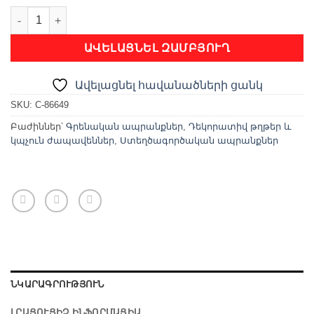
Կպչուն ժապավեն դեկորատիվ quantity
ԱՎԵԼԱՑՆԵԼ ԶԱՄԲՅՈՒՂ
Ավելացնել հավանածների ցանկ
SKU:
C-86649
Բաժիններ՝
Գրենական ապրանքներ
,
Դեկորատիվ թղթեր և
կպչուն ժապավեններ
,
Ստեղծագործական ապրանքներ
ՆԿԱՐԱԳՐՈՒԹՅՈՒՆ
ԼՐԱՑՈՒՑԻՉ ԻՆՖՈՐՄԱՑԻԱ