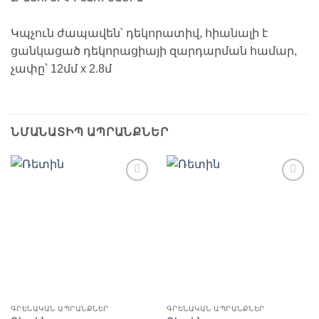
Կպչուն ժապավեն՝ դեկորատիվ, հիանալի է
ցանկացած դեկորացիայի զարդարման համար,
չափը՝ 12մմ x 2.8մ
ՆՄԱՆԱՏԻՊ ԱՊՐԱՆՔՆԵՐ
Ավելացնել
Ավելացնել
հավանածների
հավանածների
ցանկ
ցանկ
ԳՐԵՆԱԿԱՆ ԱՊՐԱՆՔՆԵՐ
ԳՐԵՆԱԿԱՆ ԱՊՐԱՆՔՆԵՐ