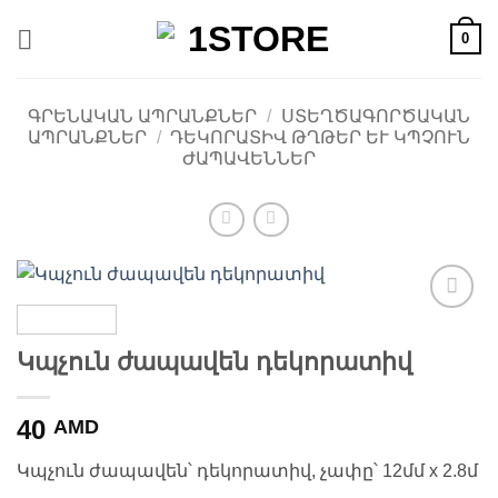
Skip
0
to
content
ԳՐԵՆԱԿԱՆ ԱՊՐԱՆՔՆԵՐ
/
ՍՏԵՂԾԱԳՈՐԾԱԿԱՆ
ԱՊՐԱՆՔՆԵՐ
/
ԴԵԿՈՐԱՏԻՎ ԹՂԹԵՐ ԵՒ ԿՊՉՈՒՆ Ժ
ԱՊԱՎԵՆՆԵՐ
Ավելացնել
հավանածների
Կպչուն ժապավեն դեկորատիվ
ցանկ
40
AMD
Կպչուն ժապավեն՝ դեկորատիվ, չափը՝ 12մմ x 2.8մ