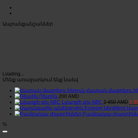
Ապրանքանշաններ
Loading...
Մենք առաջարկում ենք նաեվ
Հատակ մաքրելու հ
Ռետին
200
AMD
Orig
Լվացքի գել ABC
2 450
AMD
1 3
pric
Սպո
was
Բամբակյա փայտիկն
2
450
%