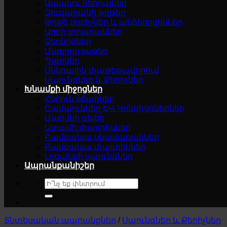
Ապակու հեղուկներ
Զուգարանի թղթեր
Թղթե սրբիչներ և անձեռոցիկներ
Աղբի տոպրակներ
Ձեռնոցներ
Մաքրող լաթեր
Պարկեր
Սննդային փաթեթավորում
Սպունգներ և Քերիչներ
Խնամքի միջոցներ
Հեղուկ օճառներ
Շամպուններ ԵՎ Կոնդիցոներներ
Մարմնի գելեր
Ատամի փայտիկներ
Բամբակյա սկավառակներ
Բամբակյա փայտիկներ
Լոգանքի սպունգներ
Ապրանքանիշեր
Search
for:
Տնտեսական ապրանքներ
/
Սպունգներ և Քերիչներ