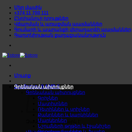
Skip
Մեր մասին
to
+374 11 700 111
content
Ընդհանուր դրույթներ
Վճարման և առաքման պայմաններ
Գումարի և ապրանքի վերադարձի պայմաններ
Գաղտնիության քաղաքականություն
Մուտք
Զամբյուղ /
0
AMD
0
Գրենական պիտույքներ
Գրենական պիտույքներ
Գրիչներ
Մատիտներ
Ռետիններ և սրիչներ
Քանոններ և կարկիններ
Մարկերներ
Զամբյուղը դատարկ է
Նշումների թղթեր և էջանիշեր
Թղթապանակներ և ֆայլեր
Վերադառնալ խանութ