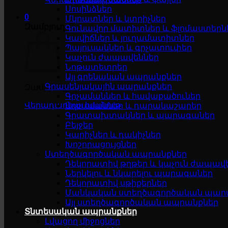
Սոսինձներ
0
Մկրատներ և կտրիչներ
Զամբյուղ
Գունավոր մատիտներ և ֆլոմաստերն
Կավիճներ և յուղամատիտներ
Պայուսակներ և գրչատուփեր
Կպչուն ժապավեններ
Նոթատետրեր
Այլ գրենական ապրանքներ
Գրասենյակային ապրանքներ
Զամբյուղը դատարկ է
Գրչամաններ և հավաքածուներ
Վերադառնալ խանութ
Աղբամաններ և դարակաշարեր
Գրատախտակներ և պարագաներ
Բեյջեր
Կարիչներ և դակիչներ
Խոշորացույցներ
Ստեղծագործական ապրանքներ
Դեկորատիվ թղթեր և կպչուն ժապավ
Ներկելու և նկարելու պարագաներ
Դեկորատիվ սթիքերներ
Մանկական ստեղծագործական պար
Այլ ստեղծագործական ապրանքներ
Տնտեսական ապրանքներ
Լվացող միջոցներ