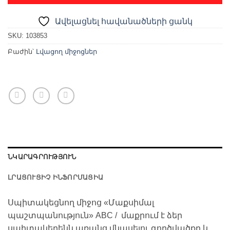
Ավելացնել հավանածների ցանկ
SKU:
103853
Բաժին՝
Լվացող միջոցներ
ՆԿԱՐԱԳՐՈՒԹՅՈՒՆ
ԼՐԱՑՈՒՑԻՉ ԻՆՖՈՐՄԱՑԻԱ
Սպիտակեցնող միջոց «Մաքսիմալ
պաշտպանություն» ABC / մաքրում է ձեր
սպիտակեղենն առանց վնասելու գործվածքը և