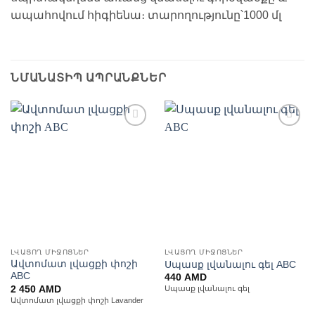
ապահովում հիգիենա։ տարողությունը՝1000 մլ
ՆՄԱՆԱՏԻՊ ԱՊՐԱՆՔՆԵՐ
Ավելացնել
Ավելացնել
հավանածների
հավանածների
ցանկ
ցանկ
ԼՎԱՑՈՂ ՄԻՋՈՑՆԵՐ
ԼՎԱՑՈՂ ՄԻՋՈՑՆԵՐ
Ավտոմատ լվացքի փոշի
Սպասք լվանալու գել ABC
ABC
440
AMD
2 450
AMD
Սպասք լվանալու գել
Ավտոմատ լվացքի փոշի Lavander