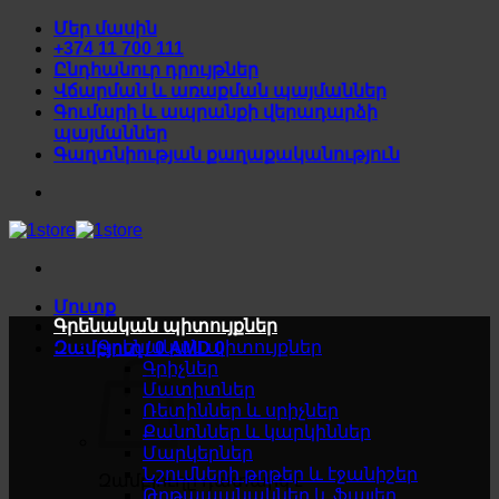
Skip
Մեր մասին
to
+374 11 700 111
content
Ընդհանուր դրույթներ
Վճարման և առաքման պայմաններ
Գումարի և ապրանքի վերադարձի
պայմաններ
Գաղտնիության քաղաքականություն
Մուտք
Գրենական պիտույքներ
Գրենական պիտույքներ
Զամբյուղ /
0
AMD
0
Գրիչներ
Մատիտներ
Ռետիններ և սրիչներ
Քանոններ և կարկիններ
Մարկերներ
Նշումների թղթեր և էջանիշեր
Զամբյուղը դատարկ է
Թղթապանակներ և ֆայլեր