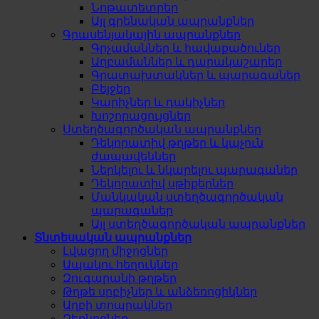
Նոթատետրեր
Այլ գրենական ապրանքներ
Գրասենյակային ապրանքներ
Գրչամաններ և հավաքածուներ
Աղբամաններ և դարակաշարեր
Գրատախտակներ և պարագաներ
Բեյջեր
Կարիչներ և դակիչներ
Խոշորացույցներ
Ստեղծագործական ապրանքներ
Դեկորատիվ թղթեր և կպչուն
ժապավեններ
Ներկելու և նկարելու պարագաներ
Դեկորատիվ սթիքերներ
Մանկական ստեղծագործական
պարագաներ
Այլ ստեղծագործական ապրանքներ
Տնտեսական ապրանքներ
Լվացող միջոցներ
Ապակու հեղուկներ
Զուգարանի թղթեր
Թղթե սրբիչներ և անձեռոցիկներ
Աղբի տոպրակներ
Ձեռնոցներ