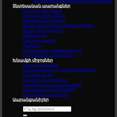
Այլ ստեղծագործական ապրանքներ
Տնտեսական ապրանքներ
Լվացող միջոցներ
Ապակու հեղուկներ
Զուգարանի թղթեր
Թղթե սրբիչներ և անձեռոցիկներ
Աղբի տոպրակներ
Ձեռնոցներ
Մաքրող լաթեր
Պարկեր
Սննդային փաթեթավորում
Սպունգներ և Քերիչներ
Խնամքի միջոցներ
Հեղուկ օճառներ
Շամպուններ ԵՎ Կոնդիցոներներ
Մարմնի գելեր
Ատամի փայտիկներ
Բամբակյա սկավառակներ
Բամբակյա փայտիկներ
Լոգանքի սպունգներ
Ապրանքանիշեր
Search
for: