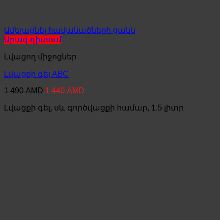
Ավելացնել հավանածների ցանկ
Արագ դիտում
Լվացող միջոցներ
Լվացքի գել ABC
Original
Current
1 490
AMD
1 440
AMD
price
price
Լվացքի գել, սև գործվացքի համար, 1.5 լիտր
was:
is:
1
1
490 AMD.
440 AMD.