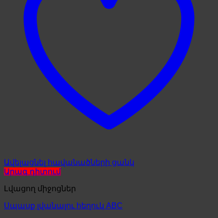
Ավելացնել հավանածների ցանկ
Արագ դիտում
Լվացող միջոցներ
Սպասք լվանալու հեղուկ ABC