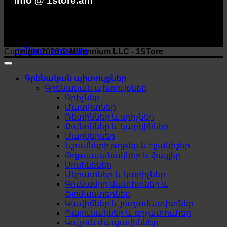
info @ 1store.am
millenniums.am
Copyright 2026 ©
Millennium LLC - 1STore
Գրենական պիտույքներ
Գրենական պիտույքներ
Գրիչներ
Մատիտներ
Ռետիններ և սրիչներ
Քանոններ և կարկիններ
Մարկերներ
Նշումների թղթեր և էջանիշեր
Թղթապանակներ և ֆայլեր
Սոսինձներ
Մկրատներ և կտրիչներ
Գունավոր մատիտներ և
ֆլոմաստերներ
Կավիճներ և յուղամատիտներ
Պայուսակներ և գրչատուփեր
Կպչուն ժապավեններ