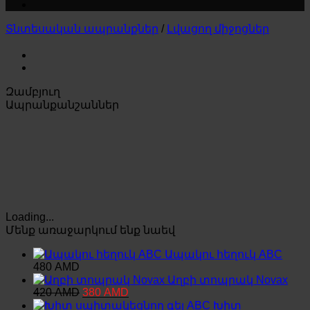
Տնտեսական ապրանքներ
/
Լվացող միջոցներ
Զամբյուղ
Ապրանքանշաններ
Loading...
Մենք առաջարկում ենք նաեվ
Ապակու հեղուկ ABC
480
AMD
Աղբի տոպրակ Novax
Original
Current
420
AMD
380
AMD
price
price
Խիտ