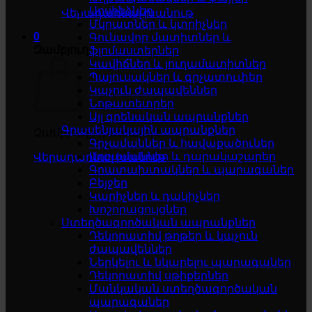
Սոսինձներ
Վերադառնալ խանութ
Մկրատներ և կտրիչներ
0
Գունավոր մատիտներ և
Զամբյուղ
ֆլոմաստերներ
Կավիճներ և յուղամատիտներ
Պայուսակներ և գրչատուփեր
Կպչուն ժապավեններ
Նոթատետրեր
Այլ գրենական ապրանքներ
Գրասենյակային ապրանքներ
Զամբյուղը դատարկ է
Գրչամաններ և հավաքածուներ
Աղբամաններ և դարակաշարեր
Վերադառնալ խանութ
Գրատախտակներ և պարագաներ
Բեյջեր
Կարիչներ և դակիչներ
Խոշորացույցներ
Ստեղծագործական ապրանքներ
Դեկորատիվ թղթեր և կպչուն
ժապավեններ
Ներկելու և նկարելու պարագաներ
Դեկորատիվ սթիքերներ
Մանկական ստեղծագործական
պարագաներ