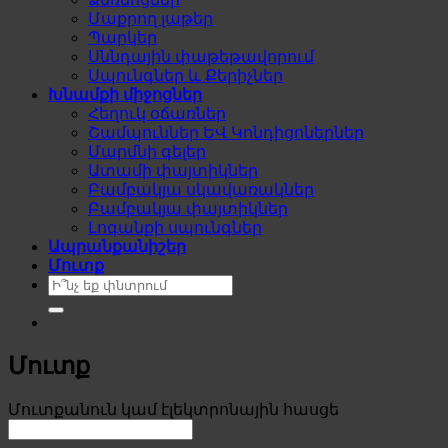
Մաքրող լաթեր
Պարկեր
Սննդային փաթեթավորում
Սպունգներ և Քերիչներ
Խնամքի միջոցներ
Հեղուկ օճառներ
Շամպուններ ԵՎ Կոնդիցոներներ
Մարմնի գելեր
Ատամի փայտիկներ
Բամբակյա սկավառակներ
Բամբակյա փայտիկներ
Լոգանքի սպունգներ
Ապրանքանիշեր
Մուտք
Search
for:
Մուտք
Required
Մուտքանուն կամ էլեկտրոնային հասցե