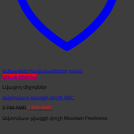
Ավելացնել հավանածների ցանկ
Արագ դիտում
Լվացող միջոցներ
Ավտոմատ լվացքի փոշի ABC
Original
Current
2 740
AMD
2 650
AMD
price
price
Ավտոմատ լվացքի փոշի Mountain Freshness
was:
is:
2
2
740 AMD.
650 AMD.