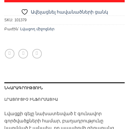
Ավելացնել հավանածների ցանկ
SKU:
101379
Բաժին՝
Լվացող միջոցներ
ՆԿԱՐԱԳՐՈՒԹՅՈՒՆ
ԼՐԱՑՈՒՑԻՉ ԻՆՖՈՐՄԱՑԻԱ
Լվացքի գելը նախատեսված է գունավոր
գործվածքների համար, բաղադրությունը
կազմված է այնպես, որ ապահովի գերազանց