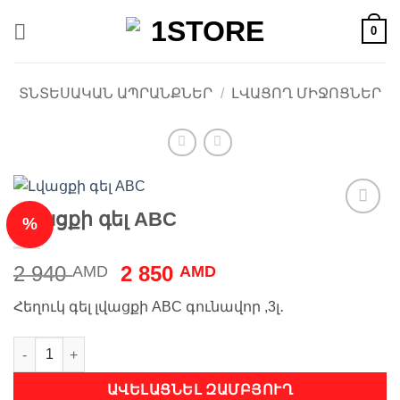
Skip
0
to
content
ՏՆՏԵՍԱԿԱՆ ԱՊՐԱՆՔՆԵՐ
/
ԼՎԱՑՈՂ ՄԻՋՈՑՆԵՐ
Լվացքի գել ABC
%
Ավելացնել
հավանածների
ցանկ
Original
Current
2 940
2 850
AMD
AMD
price
price
Հեղուկ գել լվացքի ABC գունավոր ,3լ․
was:
is:
2
2
Լվացքի գել ABC quantity
940 AMD.
850 AMD.
ԱՎԵԼԱՑՆԵԼ ԶԱՄԲՅՈՒՂ