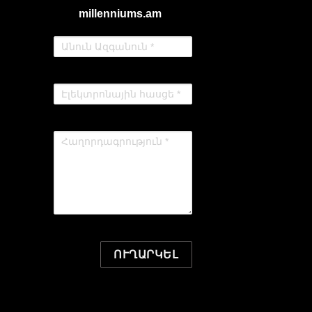
millenniums.am
ՈՒՂԱՐԿԵԼ