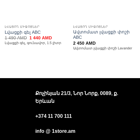
ԼՎԱՑՈՂ ՄԻՋՈՑՆԵՐ
ԼՎԱՑՈՂ ՄԻՋՈՑՆԵՐ
Ավտոմատ լվացքի փոշի
Լվացքի գել ABC
ABC
Original
Current
1 490
AMD
1 440
AMD
price
price
2 450
AMD
Լվացքի գել, գունավոր, 1.5 լիտր
was:
is:
Ավտոմատ լվացքի փոշի Lavander
1
1
490 AMD.
440 AMD.
Քոչինյան 21/3, Նոր Նորք, 0089, ք.
Երևան
+374 11 700 111
info @ 1store.am