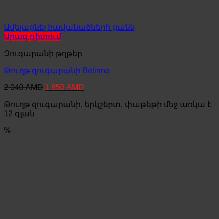
Ավելացնել հավանածների ցանկ
Արագ դիտում
Զուգարանի թղթեր
Թուղթ զուգարանի Belinno
Original
Current
2 040
AMD
1 850
AMD
price
price
Թուղթ զուգարանի, երկշերտ, փաթեթի մեջ առկա է
was:
is:
2
1
12 գլան
040 AMD.
850 AMD.
%