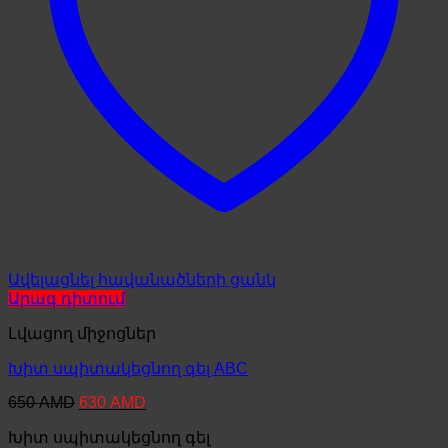
Ավելացնել հավանածների ցանկ
Արագ դիտում
Լվացող միջոցներ
Խիտ սպիտակեցնող գել ABC
Original
Current
650
AMD
630
AMD
price
price
Խիտ սպիտակեցնող գել
was:
is: