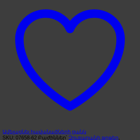
Ավելացնել հավանածների ցանկ
SKU:
07658-62
Բաժիններ՝
Զուգարանի թղթեր
,