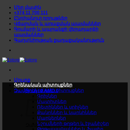
Skip
Մեր մասին
to
+374 11 700 111
content
Ընդհանուր դրույթներ
Վճարման և առաքման պայմաններ
Գումարի և ապրանքի վերադարձի
պայմաններ
Գաղտնիության քաղաքականություն
Մուտք
Գրենական պիտույքներ
Գրենական պիտույքներ
Զամբյուղ /
0
AMD
0
Գրիչներ
Մատիտներ
Ռետիններ և սրիչներ
Քանոններ և կարկիններ
Մարկերներ
Նշումների թղթեր և էջանիշեր
Զամբյուղը դատարկ է
Թղթապանակներ և ֆայլեր