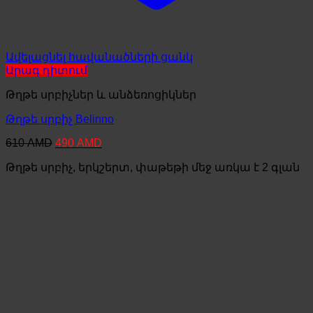
Ավելացնել հավանածների ցանկ
Արագ դիտում
Թղթե սրբիչներ և անձեռոցիկներ
Թղթե սրբիչ Belinno
Original
Current
610
AMD
490
AMD
price
price
Թղթե սրբիչ, երկշերտ, փաթեթի մեջ առկա է 2 գլան
was:
is:
610 AMD.
490 AMD.