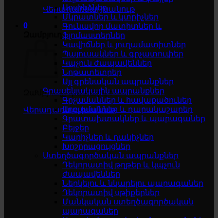
Սոսինձներ
Վերադառնալ խանութ
Մկրատներ և կտրիչներ
0
Գունավոր մատիտներ և
Զամբյուղ
ֆլոմաստերներ
Կավիճներ և յուղամատիտներ
Պայուսակներ և գրչատուփեր
Կպչուն ժապավեններ
Նոթատետրեր
Այլ գրենական ապրանքներ
Գրասենյակային ապրանքներ
Զամբյուղը դատարկ է
Գրչամաններ և հավաքածուներ
Աղբամաններ և դարակաշարեր
Վերադառնալ խանութ
Գրատախտակներ և պարագաներ
Բեյջեր
Կարիչներ և դակիչներ
Խոշորացույցներ
Ստեղծագործական ապրանքներ
Դեկորատիվ թղթեր և կպչուն
ժապավեններ
Ներկելու և նկարելու պարագաներ
Դեկորատիվ սթիքերներ
Մանկական ստեղծագործական
պարագաներ