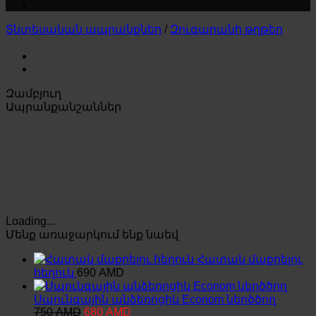
Տնտեսական ապրանքներ
/
Զուգարանի թղթեր
Զամբյուղ
Ապրանքանշաններ
Loading...
Մենք առաջարկում ենք նաեվ
Հատակ մաքրելու
հեղուկ
690
AMD
Սպունգային անձեռոցիկ Econom ներծծող
Original
Current
750
AMD
680
AMD