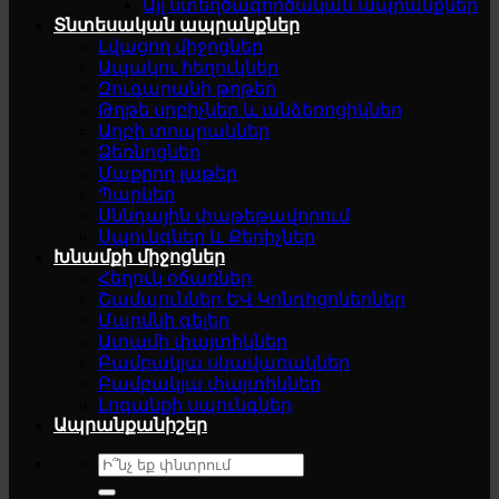
Այլ ստեղծագործական ապրանքներ
Տնտեսական ապրանքներ
Լվացող միջոցներ
Ապակու հեղուկներ
Զուգարանի թղթեր
Թղթե սրբիչներ և անձեռոցիկներ
Աղբի տոպրակներ
Ձեռնոցներ
Մաքրող լաթեր
Պարկեր
Սննդային փաթեթավորում
Սպունգներ և Քերիչներ
Խնամքի միջոցներ
Հեղուկ օճառներ
Շամպուններ ԵՎ Կոնդիցոներներ
Մարմնի գելեր
Ատամի փայտիկներ
Բամբակյա սկավառակներ
Բամբակյա փայտիկներ
Լոգանքի սպունգներ
Ապրանքանիշեր
Search
for: