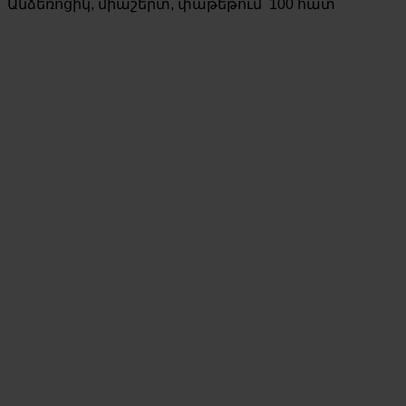
Անձեռոցիկ, միաշերտ, փաթեթում՝ 100 հատ
was:
is:
500 AMD.
400 AMD.