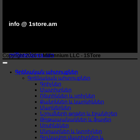
info @ 1store.am
millenniums.am
Copyright 2026 ©
Millennium LLC - 1STore
Գրենական պիտույքներ
Գրենական պիտույքներ
Գրիչներ
Մատիտներ
Ռետիններ և սրիչներ
Քանոններ և կարկիններ
Մարկերներ
Նշումների թղթեր և էջանիշեր
Թղթապանակներ և ֆայլեր
Սոսինձներ
Մկրատներ և կտրիչներ
Գունավոր մատիտներ և