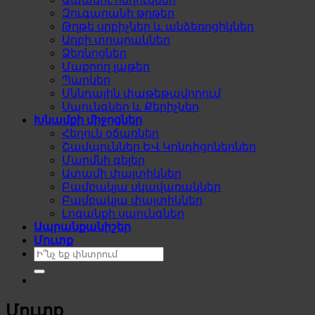
Զուգարանի թղթեր
Թղթե սրբիչներ և անձեռոցիկներ
Աղբի տոպրակներ
Ձեռնոցներ
Մաքրող լաթեր
Պարկեր
Սննդային փաթեթավորում
Սպունգներ և Քերիչներ
Խնամքի միջոցներ
Հեղուկ օճառներ
Շամպուններ ԵՎ Կոնդիցոներներ
Մարմնի գելեր
Ատամի փայտիկներ
Բամբակյա սկավառակներ
Բամբակյա փայտիկներ
Լոգանքի սպունգներ
Ապրանքանիշեր
Մուտք
Search
for:
Մուտք