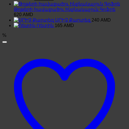
price
price
was:
is:
Թղթերի հավաքածու ինքնակպչուն Գոֆրե
750 AMD.
680 AMD.
620
AMD
ՍՐԻՉ Քարտեզ
240
AMD
Ռետին
165
AMD
%