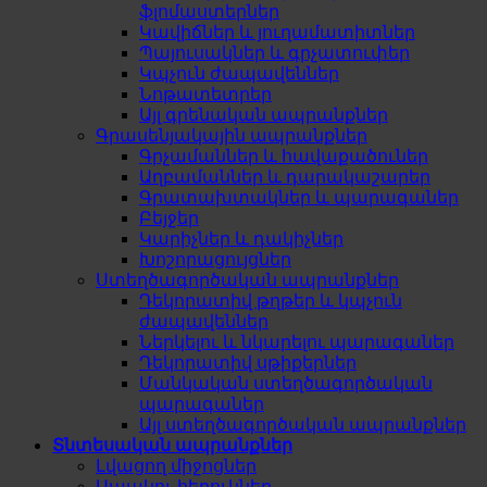
ֆլոմաստերներ
Կավիճներ և յուղամատիտներ
Պայուսակներ և գրչատուփեր
Կպչուն ժապավեններ
Նոթատետրեր
Այլ գրենական ապրանքներ
Գրասենյակային ապրանքներ
Գրչամաններ և հավաքածուներ
Աղբամաններ և դարակաշարեր
Գրատախտակներ և պարագաներ
Բեյջեր
Կարիչներ և դակիչներ
Խոշորացույցներ
Ստեղծագործական ապրանքներ
Դեկորատիվ թղթեր և կպչուն
ժապավեններ
Ներկելու և նկարելու պարագաներ
Դեկորատիվ սթիքերներ
Մանկական ստեղծագործական
պարագաներ
Այլ ստեղծագործական ապրանքներ
Տնտեսական ապրանքներ
Լվացող միջոցներ
Ապակու հեղուկներ