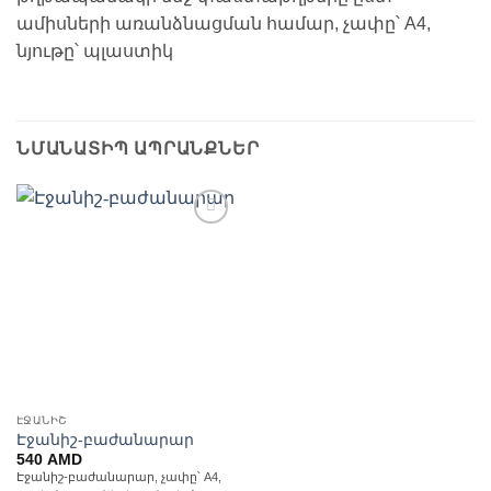
ամիսների առանձնացման համար, չափը՝ A4,
նյութը՝ պլաստիկ
ՆՄԱՆԱՏԻՊ ԱՊՐԱՆՔՆԵՐ
Ավելացնել
հավանածների
ցանկ
ԷՋԱՆԻՇ
Էջանիշ-բաժանարար
540
AMD
Էջանիշ-բաժանարար, չափը՝ A4,