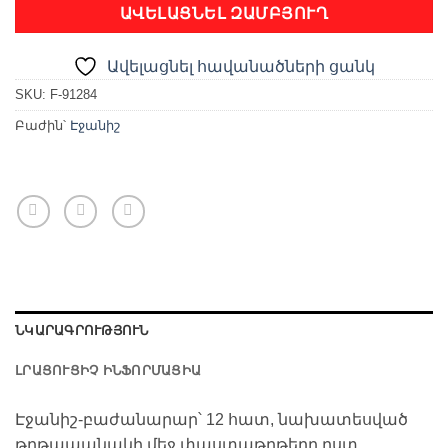
ԱՎԵԼԱՑՆԵԼ ԶԱՄԲՅՈՒՂ
Ավելացնել հավանածների ցանկ
SKU:
F-91284
Բաժին՝
Էջանիշ
ՆԿԱՐԱԳՐՈՒԹՅՈՒՆ
ԼՐԱՑՈՒՑԻՉ ԻՆՖՈՐՄԱՑԻԱ
Էջանիշ-բաժանարար՝ 12 հատ, նախատեսված
թղթապանակի մեջ փաստաթղթերը ըստ