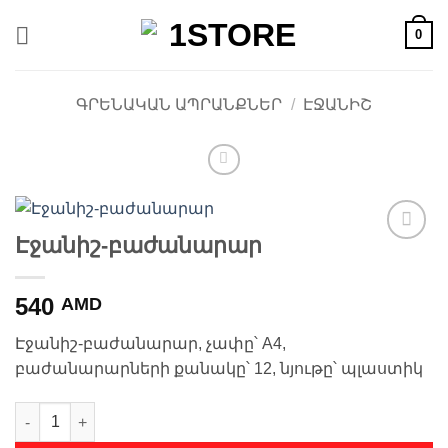
Skip
0
to
content
ԳՐԵՆԱԿԱՆ ԱՊՐԱՆՔՆԵՐ
/
ԷՋԱՆԻՇ
Էջանիշ-բաժանարար
Ավելացնել
հավանածների
ցանկ
540
AMD
Էջանիշ-բաժանարար, չափը՝ A4,
բաժանարարների քանակը՝ 12, նյութը՝ պլաստիկ
Էջանիշ-բաժանարար quantity