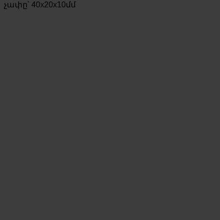
չափը՝ 40x20x10մմ