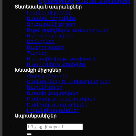
Այլ ստեղծագործական ապրանքներ
Տնտեսական ապրանքներ
Լվացող միջոցներ
Ապակու հեղուկներ
Զուգարանի թղթեր
Թղթե սրբիչներ և անձեռոցիկներ
Աղբի տոպրակներ
Ձեռնոցներ
Մաքրող լաթեր
Պարկեր
Սննդային փաթեթավորում
Սպունգներ և Քերիչներ
Խնամքի միջոցներ
Հեղուկ օճառներ
Շամպուններ ԵՎ Կոնդիցոներներ
Մարմնի գելեր
Ատամի փայտիկներ
Բամբակյա սկավառակներ
Բամբակյա փայտիկներ
Լոգանքի սպունգներ
Ապրանքանիշեր
Search
for: