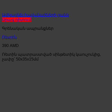
Ավելացնել հավանածների ցանկ
Արագ դիտում
Գրենական ապրանքներ
Ռետին
390
AMD
Ռետին պատրաստված սինթետիկ կաուչուկից,
չափը՝ 50x35x15մմ