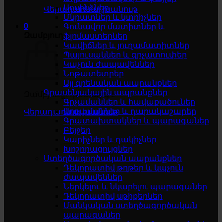
Սոսինձներ
Վերադառնալ խանութ
Մկրատներ և կտրիչներ
0
Գունավոր մատիտներ և
Զամբյուղ
ֆլոմաստերներ
Կավիճներ և յուղամատիտներ
Պայուսակներ և գրչատուփեր
Կպչուն ժապավեններ
Նոթատետրեր
Այլ գրենական ապրանքներ
Գրասենյակային ապրանքներ
Զամբյուղը դատարկ է
Գրչամաններ և հավաքածուներ
Աղբամաններ և դարակաշարեր
Վերադառնալ խանութ
Գրատախտակներ և պարագաներ
Բեյջեր
Կարիչներ և դակիչներ
Խոշորացույցներ
Ստեղծագործական ապրանքներ
Դեկորատիվ թղթեր և կպչուն
ժապավեններ
Ներկելու և նկարելու պարագաներ
Դեկորատիվ սթիքերներ
Մանկական ստեղծագործական
պարագաներ