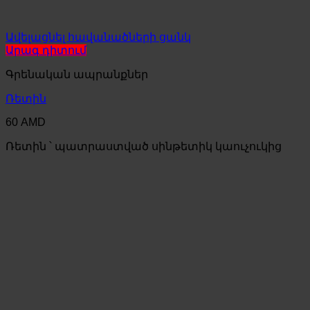
Ավելացնել հավանածների ցանկ
Արագ դիտում
Գրենական ապրանքներ
Ռետին
60
AMD
Ռետին ՝ պատրաստված սինթետիկ կաուչուկից