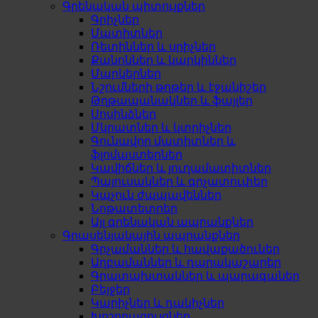
Գրենական պիտույքներ
Գրիչներ
Մատիտներ
Ռետիններ և սրիչներ
Քանոններ և կարկիններ
Մարկերներ
Նշումների թղթեր և էջանիշեր
Թղթապանակներ և ֆայլեր
Սոսինձներ
Մկրատներ և կտրիչներ
Գունավոր մատիտներ և
ֆլոմաստերներ
Կավիճներ և յուղամատիտներ
Պայուսակներ և գրչատուփեր
Կպչուն ժապավեններ
Նոթատետրեր
Այլ գրենական ապրանքներ
Գրասենյակային ապրանքներ
Գրչամաններ և հավաքածուներ
Աղբամաններ և դարակաշարեր
Գրատախտակներ և պարագաներ
Բեյջեր
Կարիչներ և դակիչներ
Խոշորացույցներ