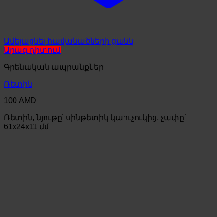
Ավելացնել հավանածների ցանկ
Արագ դիտում
Գրենական ապրանքներ
Ռետին
100
AMD
Ռետին, նյութը՝ սինթետիկ կաուչուկից, չափը՝
61x24x11 մմ