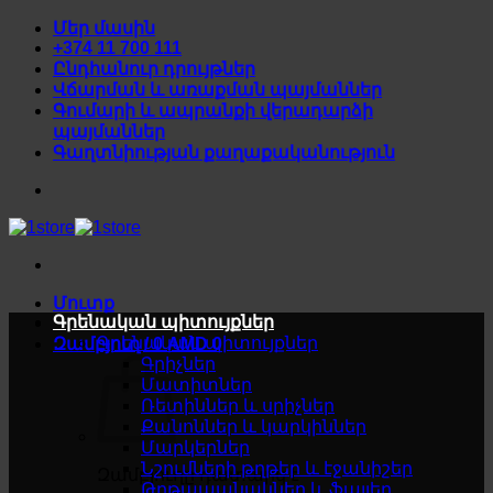
Skip
Մեր մասին
to
+374 11 700 111
content
Ընդհանուր դրույթներ
Վճարման և առաքման պայմաններ
Գումարի և ապրանքի վերադարձի
պայմաններ
Գաղտնիության քաղաքականություն
Մուտք
Գրենական պիտույքներ
Գրենական պիտույքներ
Զամբյուղ /
0
AMD
0
Գրիչներ
Մատիտներ
Ռետիններ և սրիչներ
Քանոններ և կարկիններ
Մարկերներ
Նշումների թղթեր և էջանիշեր
Զամբյուղը դատարկ է
Թղթապանակներ և ֆայլեր