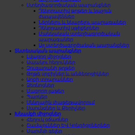
Ստեղծագործական ապրանքներ
Դեկորատիվ թղթեր և կպչուն
ժապավեններ
Ներկելու և նկարելու պարագաներ
Դեկորատիվ սթիքերներ
Մանկական ստեղծագործական
պարագաներ
Այլ ստեղծագործական ապրանքներ
Տնտեսական ապրանքներ
Լվացող միջոցներ
Ապակու հեղուկներ
Զուգարանի թղթեր
Թղթե սրբիչներ և անձեռոցիկներ
Աղբի տոպրակներ
Ձեռնոցներ
Մաքրող լաթեր
Պարկեր
Սննդային փաթեթավորում
Սպունգներ և Քերիչներ
Խնամքի միջոցներ
Հեղուկ օճառներ
Շամպուններ ԵՎ Կոնդիցոներներ
Մարմնի գելեր