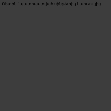
Ռետին ՝ պատրաստված սինթետիկ կաուչուկից