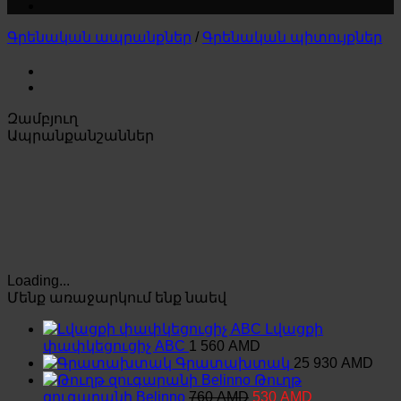
Գրենական ապրանքներ
/
Գրենական պիտույքներ
Զամբյուղ
Ապրանքանշաններ
Loading...
Մենք առաջարկում ենք նաեվ
Լվացքի
փափկեցուցիչ ABC
1 560
AMD
Գրատախտակ
25 930
AMD
Թուղթ
Original
Current
զուգարանի Belinno
760
AMD
530
AMD