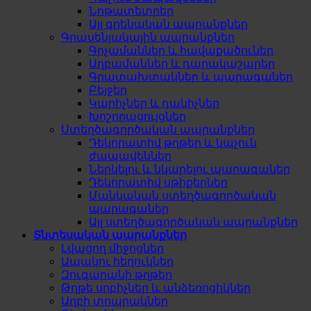
Նոթատետրեր
Այլ գրենական ապրանքներ
Գրասենյակային ապրանքներ
Գրչամաններ և հավաքածուներ
Աղբամաններ և դարակաշարեր
Գրատախտակներ և պարագաներ
Բեյջեր
Կարիչներ և դակիչներ
Խոշորացույցներ
Ստեղծագործական ապրանքներ
Դեկորատիվ թղթեր և կպչուն
ժապավեններ
Ներկելու և նկարելու պարագաներ
Դեկորատիվ սթիքերներ
Մանկական ստեղծագործական
պարագաներ
Այլ ստեղծագործական ապրանքներ
Տնտեսական ապրանքներ
Լվացող միջոցներ
Ապակու հեղուկներ
Զուգարանի թղթեր
Թղթե սրբիչներ և անձեռոցիկներ
Աղբի տոպրակներ