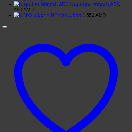
price
price
Ապակու հեղուկ ABC
was:
is:
480
AMD
760 AMD.
530 AMD.
ՍՐԻՉ Խնձոր
1 550
AMD