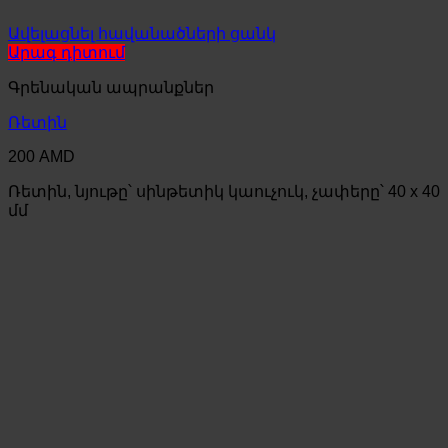
Ավելացնել հավանածների ցանկ
Արագ դիտում
Գրենական ապրանքներ
Ռետին
200
AMD
Ռետին, նյութը՝ սինթետիկ կաուչուկ, չափերը՝ 40 x 40
մմ