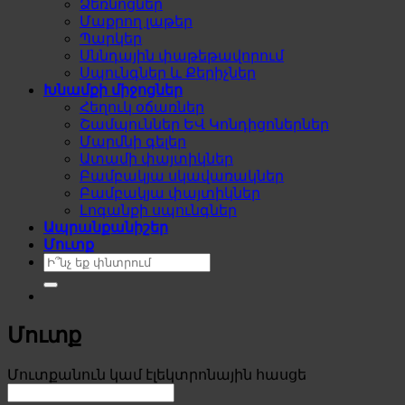
Ձեռնոցներ
Մաքրող լաթեր
Պարկեր
Սննդային փաթեթավորում
Սպունգներ և Քերիչներ
Խնամքի միջոցներ
Հեղուկ օճառներ
Շամպուններ ԵՎ Կոնդիցոներներ
Մարմնի գելեր
Ատամի փայտիկներ
Բամբակյա սկավառակներ
Բամբակյա փայտիկներ
Լոգանքի սպունգներ
Ապրանքանիշեր
Մուտք
Search
for:
Մուտք
Required
Մուտքանուն կամ էլեկտրոնային հասցե