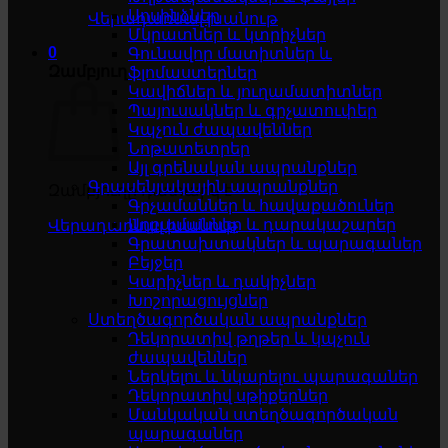
Սոսինձներ
Վերադառնալ խանութ
Մկրատներ և կտրիչներ
0
Գունավոր մատիտներ և
Զամբյուղ
ֆլոմաստերներ
Կավիճներ և յուղամատիտներ
Պայուսակներ և գրչատուփեր
Կպչուն ժապավեններ
Նոթատետրեր
Այլ գրենական ապրանքներ
Գրասենյակային ապրանքներ
Զամբյուղը դատարկ է
Գրչամաններ և հավաքածուներ
Աղբամաններ և դարակաշարեր
Վերադառնալ խանութ
Գրատախտակներ և պարագաներ
Բեյջեր
Կարիչներ և դակիչներ
Խոշորացույցներ
Ստեղծագործական ապրանքներ
Դեկորատիվ թղթեր և կպչուն
ժապավեններ
Ներկելու և նկարելու պարագաներ
Դեկորատիվ սթիքերներ
Մանկական ստեղծագործական
պարագաներ