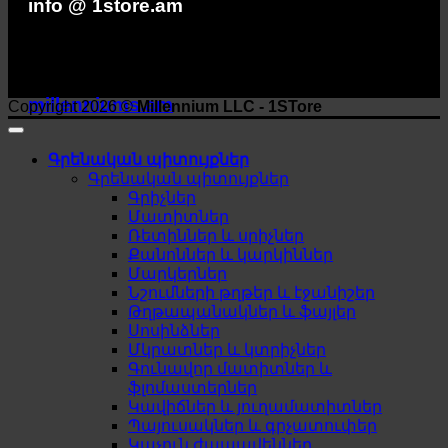
info @ 1store.am
millenniums.am
Copyright 2026 ©
Millennium LLC - 1STore
Գրենական պիտույքներ
Գրենական պիտույքներ
Գրիչներ
Մատիտներ
Ռետիններ և սրիչներ
Քանոններ և կարկիններ
Մարկերներ
Նշումների թղթեր և էջանիշեր
Թղթապանակներ և ֆայլեր
Սոսինձներ
Մկրատներ և կտրիչներ
Գունավոր մատիտներ և
ֆլոմաստերներ
Կավիճներ և յուղամատիտներ
Պայուսակներ և գրչատուփեր
Կպչուն ժապավեններ