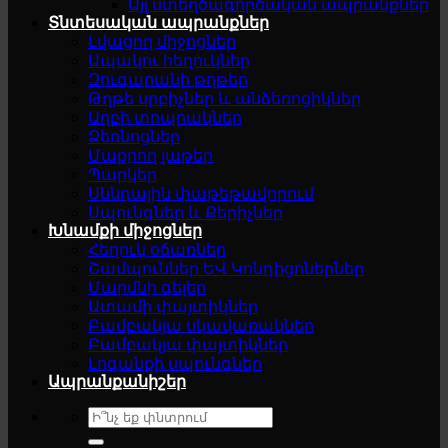
Այլ ստեղծագործական ապրանքներ
Տնտեսական ապրանքներ
Լվացող միջոցներ
Ապակու հեղուկներ
Զուգարանի թղթեր
Թղթե սրբիչներ և անձեռոցիկներ
Աղբի տոպրակներ
Ձեռնոցներ
Մաքրող լաթեր
Պարկեր
Սննդային փաթեթավորում
Սպունգներ և Քերիչներ
Խնամքի միջոցներ
Հեղուկ օճառներ
Շամպուններ ԵՎ Կոնդիցոներներ
Մարմնի գելեր
Ատամի փայտիկներ
Բամբակյա սկավառակներ
Բամբակյա փայտիկներ
Լոգանքի սպունգներ
Ապրանքանիշեր
Search
for: