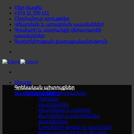
Skip
Մեր մասին
to
+374 11 700 111
content
Ընդհանուր դրույթներ
Վճարման և առաքման պայմաններ
Գումարի և ապրանքի վերադարձի
պայմաններ
Գաղտնիության քաղաքականություն
Մուտք
Գրենական պիտույքներ
Գրենական պիտույքներ
Զամբյուղ /
0
AMD
0
Գրիչներ
Մատիտներ
Ռետիններ և սրիչներ
Քանոններ և կարկիններ
Մարկերներ
Նշումների թղթեր և էջանիշեր
Զամբյուղը դատարկ է
Թղթապանակներ և ֆայլեր