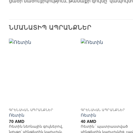
ցածր մածուցիկություն, թանաքի գույնը՝ կապույտ
ՆՄԱՆԱՏԻՊ ԱՊՐԱՆՔՆԵՐ
Ավելացնել
Ավելացն
հավանածների
հավանած
ցանկ
ցանկ
ԳՐԵՆԱԿԱՆ ԱՊՐԱՆՔՆԵՐ
ԳՐԵՆԱԿԱՆ ԱՊՐԱՆՔՆԵՐ
Ռետին
Ռետին
70
AMD
40
AMD
Ռետին նեոնային գույներով,
Ռետին ՝ պատրաստված
նյութը՝ սինթետիկ կաուչուկ,
սինթետիկ կաուչուկից, չափ