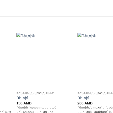
ել
Ավելացնել
Ավ
ների
հավանածների
հավ
ցանկ
ԳՐԵՆԱԿԱՆ ԱՊՐԱՆՔՆԵՐ
ԳՐԵՆԱԿԱՆ ԱՊՐԱՆՔՆ
Ռետին
Ռետին
150
AMD
200
AMD
Ռետին ՝ պատրաստված
Ռետին, նյութը՝ սինթ
ը՝ 40 x
սինթետիկ կաուչուկից
կաուչուկ, չափերը՝ 40 