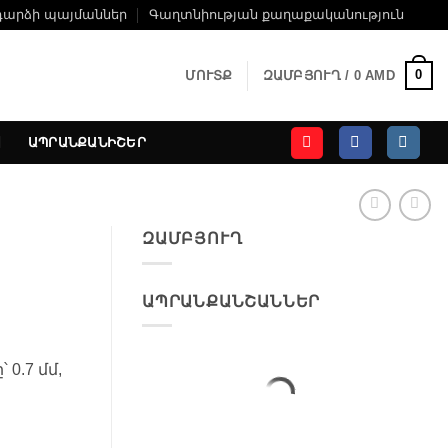
դարձի պայմաններ
Գաղտնիության քաղաքականություն
0
ՄՈՒՏՔ
ԶԱՄԲՅՈՒՂ /
0
AMD
ԱՊՐԱՆՔԱՆԻՇԵՐ
ԶԱՄԲՅՈՒՂ
ԱՊՐԱՆՔԱՆՇԱՆՆԵՐ
0.7 մմ,