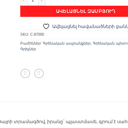
ԱՎԵԼԱՑՆԵԼ ԶԱՄԲՅՈՒՂ
Ավելացնել հավանածների ցան
SKU:
C-87000
Բաժիններ՝
Գրենական ապրանքներ
,
Գրենական պիտու
Գրիչներ
 ծայրի տրամագծով, իրանը` պլաստմասե, գրում է սահո