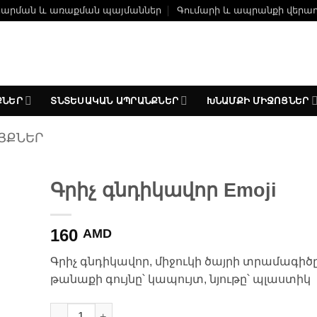
ճարման և առաքման պայմաններ
Գումարի և ապրանքի վերա
ՔՆԵՐ
ՏՆՏԵՍԱԿԱՆ ԱՊՐԱՆՔՆԵՐ
ԽՆԱՄՔԻ ՄԻՋՈՑՆԵՐ
ՅՔՆԵՐ
Գրիչ գնդիկավոր Emoji
լ
160
երի
AMD
Գրիչ գնդիկավոր, միջուկի ծայրի տրամագիծը՝ 
թանաքի գույնը՝ կապույտ, նյութը՝ պլաստիկ
Գրիչ գնդիկավոր Emoji quantity