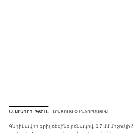
ՆԿԱՐԱԳՐՈՒԹՅՈՒՆ
ԼՐԱՑՈՒՑԻՉ ԻՆՖՈՐՄԱՑԻԱ
Գնդիկավոր գրիչ ռեզինե բռնակով, 0.7 մմ միջուկի