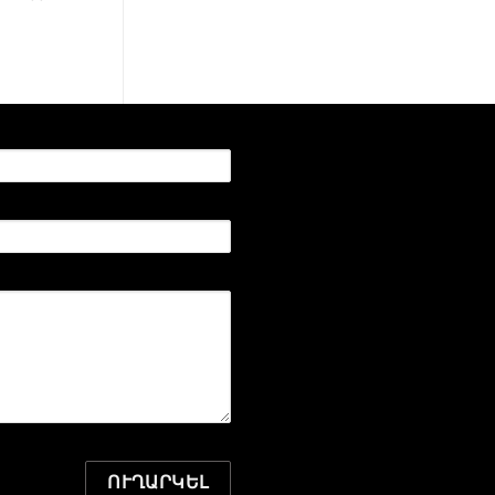
15 մմ
ՈՒՂԱՐԿԵԼ