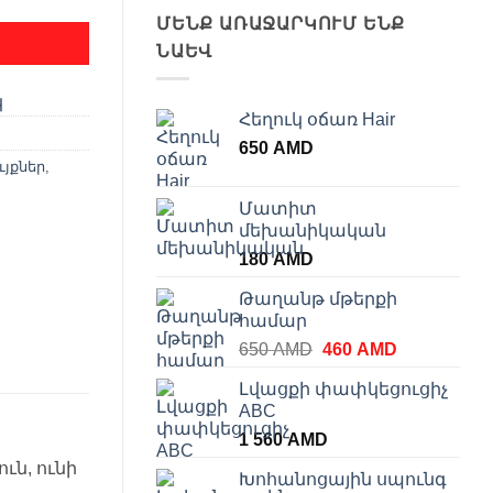
ՄԵՆՔ ԱՌԱՋԱՐԿՈՒՄ ԵՆՔ
ՆԱԵՎ
կ
Հեղուկ օճառ Hair
650
AMD
յքներ
,
Մատիտ
մեխանիկական
180
AMD
Թաղանթ մթերքի
համար
Original
Current
650
AMD
460
AMD
price
price
Լվացքի փափկեցուցիչ
was:
is:
ABC
650 AMD.
460 AMD.
1 560
AMD
ւն, ունի
Խոհանոցային սպունգ