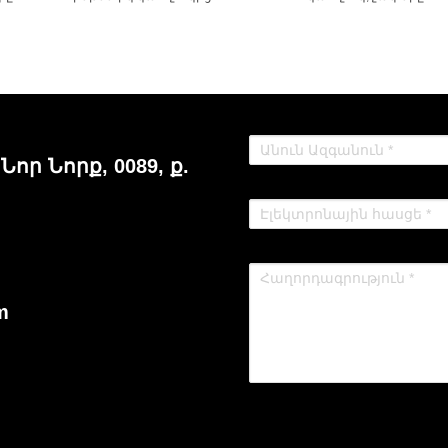
 Նոր Նորք, 0089, ք.
m