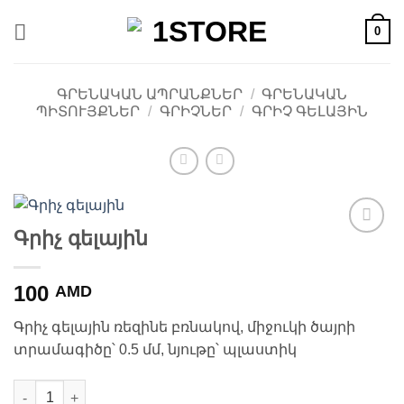
Skip
0
to
content
ԳՐԵՆԱԿԱՆ ԱՊՐԱՆՔՆԵՐ
/
ԳՐԵՆԱԿԱՆ
ՊԻՏՈՒՅՔՆԵՐ
/
ԳՐԻՉՆԵՐ
/
ԳՐԻՉ ԳԵԼԱՅԻՆ
Գրիչ գելային
Ավելացնել
հավանածների
ցանկ
100
AMD
Գրիչ գելային ռեզինե բռնակով, միջուկի ծայրի
տրամագիծը՝ 0.5 մմ, նյութը՝ պլաստիկ
Գրիչ գելային quantity