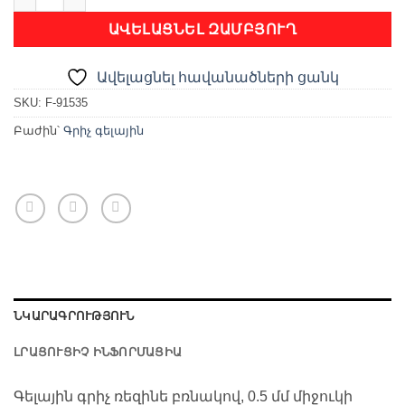
ԱՎԵԼԱՑՆԵԼ ԶԱՄԲՅՈՒՂ
Ավելացնել հավանածների ցանկ
SKU:
F-91535
Բաժին՝
Գրիչ գելային
ՆԿԱՐԱԳՐՈՒԹՅՈՒՆ
ԼՐԱՑՈՒՑԻՉ ԻՆՖՈՐՄԱՑԻԱ
Գելային գրիչ ռեզինե բռնակով, 0.5 մմ միջուկի