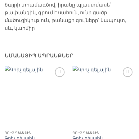
ծայրի տրամագծով, իրանը պլաստմասե՝
թափանցիկ, գրում է սահուն, ունի ցածր
մածուցիկություն, թանաքի գույները՝ կապույտ,
սև, կարմիր
ՆՄԱՆԱՏԻՊ ԱՊՐԱՆՔՆԵՐ
Ավելացնել
Ավելացնել
հավանածների
հավանածների
ցանկ
ցանկ
ԳՐԻՉ ԳԵԼԱՅԻՆ
ԳՐԻՉ ԳԵԼԱՅԻՆ
Գրիչ գելային
Գրիչ գելային