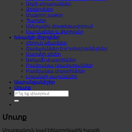
Աղբի տոպրակներ
Ձեռնոցներ
Մաքրող լաթեր
Պարկեր
Սննդային փաթեթավորում
Սպունգներ և Քերիչներ
Խնամքի միջոցներ
Հեղուկ օճառներ
Շամպուններ ԵՎ Կոնդիցոներներ
Մարմնի գելեր
Ատամի փայտիկներ
Բամբակյա սկավառակներ
Բամբակյա փայտիկներ
Լոգանքի սպունգներ
Ապրանքանիշեր
Մուտք
Search
for:
Մուտք
Required
Մուտքանուն կամ էլեկտրոնային հասցե