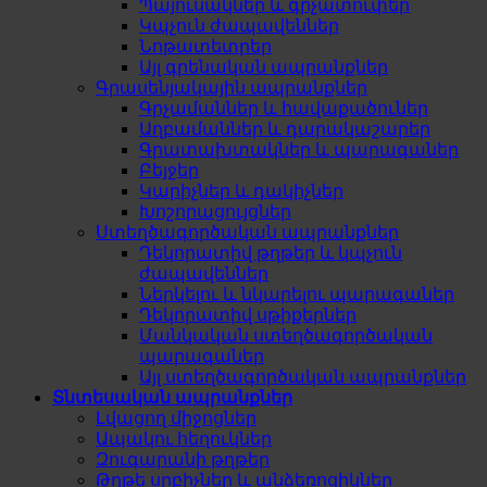
Պայուսակներ և գրչատուփեր
Կպչուն ժապավեններ
Նոթատետրեր
Այլ գրենական ապրանքներ
Գրասենյակային ապրանքներ
Գրչամաններ և հավաքածուներ
Աղբամաններ և դարակաշարեր
Գրատախտակներ և պարագաներ
Բեյջեր
Կարիչներ և դակիչներ
Խոշորացույցներ
Ստեղծագործական ապրանքներ
Դեկորատիվ թղթեր և կպչուն
ժապավեններ
Ներկելու և նկարելու պարագաներ
Դեկորատիվ սթիքերներ
Մանկական ստեղծագործական
պարագաներ
Այլ ստեղծագործական ապրանքներ
Տնտեսական ապրանքներ
Լվացող միջոցներ
Ապակու հեղուկներ
Զուգարանի թղթեր
Թղթե սրբիչներ և անձեռոցիկներ