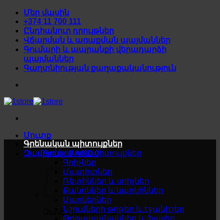
Skip
Մեր մասին
to
+374 11 700 111
content
Ընդհանուր դրույթներ
Վճարման և առաքման պայմաններ
Գումարի և ապրանքի վերադարձի
պայմաններ
Գաղտնիության քաղաքականություն
Մուտք
Գրենական պիտույքներ
Գրենական պիտույքներ
Զամբյուղ /
0
AMD
0
Գրիչներ
Մատիտներ
Ռետիններ և սրիչներ
Քանոններ և կարկիններ
Մարկերներ
Նշումների թղթեր և էջանիշեր
Զամբյուղը դատարկ է
Թղթապանակներ և ֆայլեր