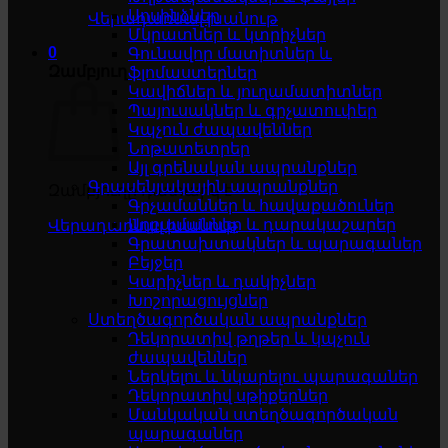
Սոսինձներ
Վերադառնալ խանութ
Մկրատներ և կտրիչներ
0
Գունավոր մատիտներ և
Զամբյուղ
ֆլոմաստերներ
Կավիճներ և յուղամատիտներ
Պայուսակներ և գրչատուփեր
Կպչուն ժապավեններ
Նոթատետրեր
Այլ գրենական ապրանքներ
Գրասենյակային ապրանքներ
Զամբյուղը դատարկ է
Գրչամաններ և հավաքածուներ
Աղբամաններ և դարակաշարեր
Վերադառնալ խանութ
Գրատախտակներ և պարագաներ
Բեյջեր
Կարիչներ և դակիչներ
Խոշորացույցներ
Ստեղծագործական ապրանքներ
Դեկորատիվ թղթեր և կպչուն
ժապավեններ
Ներկելու և նկարելու պարագաներ
Դեկորատիվ սթիքերներ
Մանկական ստեղծագործական
պարագաներ