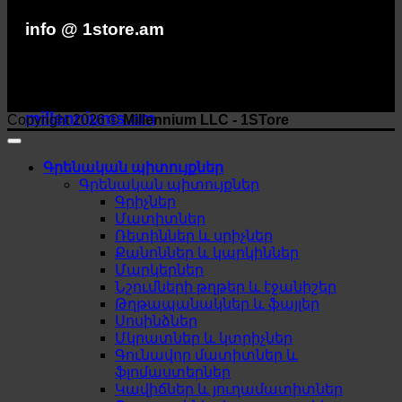
info @ 1store.am
millenniums.am
Copyright 2026 ©
Millennium LLC - 1STore
Գրենական պիտույքներ
Գրենական պիտույքներ
Գրիչներ
Մատիտներ
Ռետիններ և սրիչներ
Քանոններ և կարկիններ
Մարկերներ
Նշումների թղթեր և էջանիշեր
Թղթապանակներ և ֆայլեր
Սոսինձներ
Մկրատներ և կտրիչներ
Գունավոր մատիտներ և
ֆլոմաստերներ
Կավիճներ և յուղամատիտներ