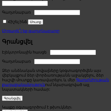
Required
Գաղտնաբառ
Հիշել ինձ
Մուտք
Մոռացե՞լ եք գաղտնաբառը
Գրանցվել
Required
Էլեկտրոնային հասցե
Required
Գաղտնաբառ
Ձեր անձնական տվյալները կօգտագործվեն այս
վեբկայքում ձեր փորձառությանն աջակցելու, ձեր
հաշվի մուտքը կառավարելու և մեր
Գաղտնիության
քաղաքականություն
ում նկարագրված այլ
նպատակների համար:
Գրանցվել
Կայքը օգտագործում է թխուկներ։