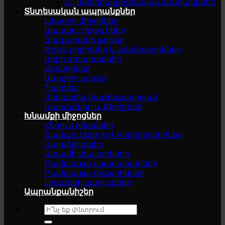
Այլ ստեղծագործական ապրանքներ
Տնտեսական ապրանքներ
Լվացող միջոցներ
Ապակու հեղուկներ
Զուգարանի թղթեր
Թղթե սրբիչներ և անձեռոցիկներ
Աղբի տոպրակներ
Ձեռնոցներ
Մաքրող լաթեր
Պարկեր
Սննդային փաթեթավորում
Սպունգներ և Քերիչներ
Խնամքի միջոցներ
Հեղուկ օճառներ
Շամպուններ ԵՎ Կոնդիցոներներ
Մարմնի գելեր
Ատամի փայտիկներ
Բամբակյա սկավառակներ
Բամբակյա փայտիկներ
Լոգանքի սպունգներ
Ապրանքանիշեր
Search
for: