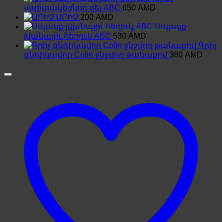
սպիտակեցնող գել ABC
650
AMD
ՍՐԻՉ
200
AMD
Սպասք
լվանալու հեղուկ ABC
530
AMD
Գրիչ
գնդիկավոր Colin ջնջվող թանաքով
380
AMD