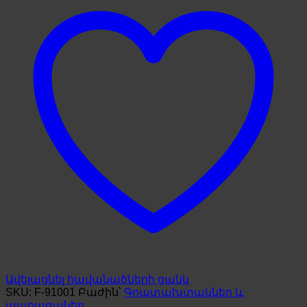
Ավելացնել հավանածների ցանկ
SKU:
F-91001
Բաժին՝
Գրատախտակներ և
պարագաներ