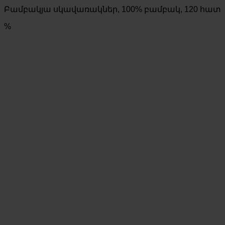
price
price
Բամբակյա սկավառակներ, 100% բամբակ, 120 հատ
was:
is:
610 AMD.
420 AMD.
%