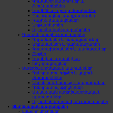
Գունավոր մատիտներ և
ֆլոմաստերներ
Կավիճներ և յուղամատիտներ
Պայուսակներ և գրչատուփեր
Կպչուն ժապավեններ
Նոթատետրեր
Այլ գրենական ապրանքներ
Գրասենյակային ապրանքներ
Գրչամաններ և հավաքածուներ
Աղբամաններ և դարակաշարեր
Գրատախտակներ և պարագաներ
Բեյջեր
Կարիչներ և դակիչներ
Խոշորացույցներ
Ստեղծագործական ապրանքներ
Դեկորատիվ թղթեր և կպչուն
ժապավեններ
Ներկելու և նկարելու պարագաներ
Դեկորատիվ սթիքերներ
Մանկական ստեղծագործական
պարագաներ
Այլ ստեղծագործական ապրանքներ
Տնտեսական ապրանքներ
Լվացող միջոցներ