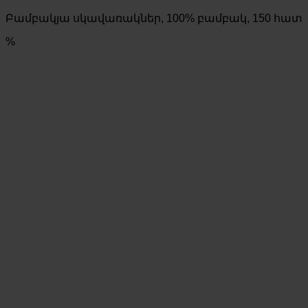
price
price
Բամբակյա սկավառակներ, 100% բամբակ, 150 հատ
was:
is:
730 AMD.
510 AMD.
%