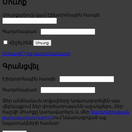
Մուտք
Required
Մուտքանուն կամ էլեկտրոնային հասցե
Required
Գաղտնաբառ
Հիշել ինձ
Մուտք
Մոռացե՞լ եք գաղտնաբառը
Գրանցվել
Required
Էլեկտրոնային հասցե
Required
Գաղտնաբառ
Ձեր անձնական տվյալները կօգտագործվեն այս
վեբկայքում ձեր փորձառությանն աջակցելու, ձեր
հաշվի մուտքը կառավարելու և մեր
Գաղտնիության
քաղաքականություն
ում նկարագրված այլ
նպատակների համար: