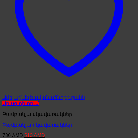
Ավելացնել հավանածների ցանկ
Արագ դիտում
Բամբակյա սկավառակներ
Բամբակյա սկավառակներ
Original
Current
730
AMD
510
AMD