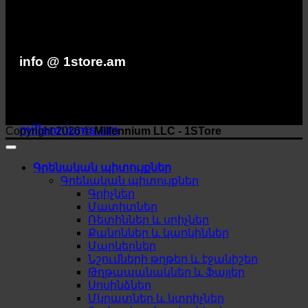
info @ 1store.am
millenniums.am
Copyright 2026 ©
Millennium LLC - 1STore
Գրենական պիտույքներ
Գրենական պիտույքներ
Գրիչներ
Մատիտներ
Ռետիններ և սրիչներ
Քանոններ և կարկիններ
Մարկերներ
Նշումների թղթեր և էջանիշեր
Թղթապանակներ և ֆայլեր
Սոսինձներ
Մկրատներ և կտրիչներ