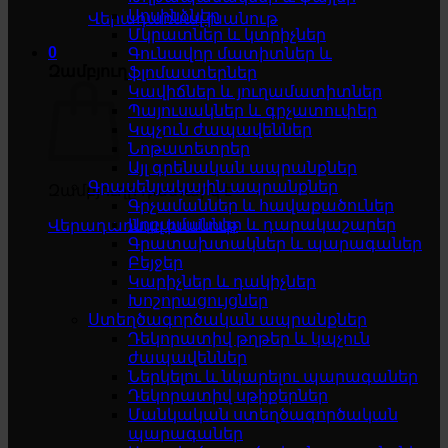
Սոսինձներ
Վերադառնալ խանութ
Մկրատներ և կտրիչներ
0
Գունավոր մատիտներ և
Զամբյուղ
ֆլոմաստերներ
Կավիճներ և յուղամատիտներ
Պայուսակներ և գրչատուփեր
Կպչուն ժապավեններ
Նոթատետրեր
Այլ գրենական ապրանքներ
Գրասենյակային ապրանքներ
Զամբյուղը դատարկ է
Գրչամաններ և հավաքածուներ
Աղբամաններ և դարակաշարեր
Վերադառնալ խանութ
Գրատախտակներ և պարագաներ
Բեյջեր
Կարիչներ և դակիչներ
Խոշորացույցներ
Ստեղծագործական ապրանքներ
Դեկորատիվ թղթեր և կպչուն
ժապավեններ
Ներկելու և նկարելու պարագաներ
Դեկորատիվ սթիքերներ
Մանկական ստեղծագործական
պարագաներ