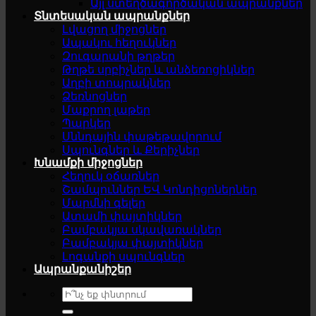
Այլ ստեղծագործական ապրանքներ
Տնտեսական ապրանքներ
Լվացող միջոցներ
Ապակու հեղուկներ
Զուգարանի թղթեր
Թղթե սրբիչներ և անձեռոցիկներ
Աղբի տոպրակներ
Ձեռնոցներ
Մաքրող լաթեր
Պարկեր
Սննդային փաթեթավորում
Սպունգներ և Քերիչներ
Խնամքի միջոցներ
Հեղուկ օճառներ
Շամպուններ ԵՎ Կոնդիցոներներ
Մարմնի գելեր
Ատամի փայտիկներ
Բամբակյա սկավառակներ
Բամբակյա փայտիկներ
Լոգանքի սպունգներ
Ապրանքանիշեր
Search
for: