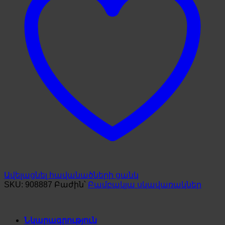
Ավելացնել հավանածների ցանկ
SKU:
908887
Բաժին՝
Բամբակյա սկավառակներ
Նկարագրություն