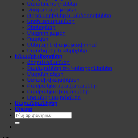
Ապակու հեղուկներ
Զուգարանի թղթեր
Թղթե սրբիչներ և անձեռոցիկներ
Աղբի տոպրակներ
Ձեռնոցներ
Մաքրող լաթեր
Պարկեր
Սննդային փաթեթավորում
Սպունգներ և Քերիչներ
Խնամքի միջոցներ
Հեղուկ օճառներ
Շամպուններ ԵՎ Կոնդիցոներներ
Մարմնի գելեր
Ատամի փայտիկներ
Բամբակյա սկավառակներ
Բամբակյա փայտիկներ
Լոգանքի սպունգներ
Ապրանքանիշեր
Մուտք
Search
for: