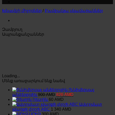
Խնամքի միջոցներ
/
Բամբակյա սկավառակներ
Զամբյուղ
Ապրանքանշաններ
Loading...
Մենք առաջարկում ենք նաեվ
Ունիվերսալ
Original
Current
անձեռոցիկ
900
AMD
820
AMD
price
price
Ռետին
60
AMD
was:
is:
Ավտոմատ
900 AMD.
820 AMD.
լվացքի փոշի ABC
1 340
AMD
ՍՐԻՉ
300
AMD