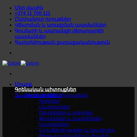
Skip
Մեր մասին
to
+374 11 700 111
content
Ընդհանուր դրույթներ
Վճարման և առաքման պայմաններ
Գումարի և ապրանքի վերադարձի
պայմաններ
Գաղտնիության քաղաքականություն
Մուտք
Գրենական պիտույքներ
Գրենական պիտույքներ
Զամբյուղ /
0
AMD
0
Գրիչներ
Մատիտներ
Ռետիններ և սրիչներ
Քանոններ և կարկիններ
Մարկերներ
Նշումների թղթեր և էջանիշեր
Զամբյուղը դատարկ է
Թղթապանակներ և ֆայլեր