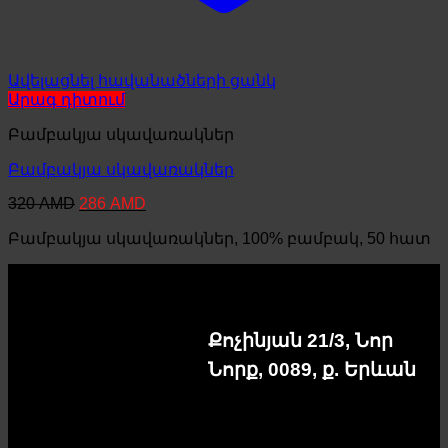
Ավելացնել հավանածների ցանկ
Արագ դիտում
Բամբակյա սկավառակներ
Բամբակյա սկավառակներ
Original
Current
320
AMD
286
AMD
price
price
Բամբակյա սկավառակներ, 100% բամբակ, 50 հատ
was:
is:
320 AMD.
286 AMD.
Քոչինյան 21/3, Նոր
Նորք, 0089, ք. Երևան