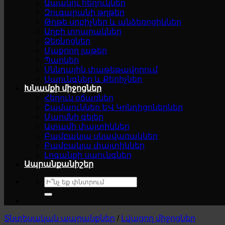
Ապակու հեղուկներ
Զուգարանի թղթեր
Թղթե սրբիչներ և անձեռոցիկներ
Աղբի տոպրակներ
Ձեռնոցներ
Մաքրող լաթեր
Պարկեր
Սննդային փաթեթավորում
Սպունգներ և Քերիչներ
Խնամքի միջոցներ
Հեղուկ օճառներ
Շամպուններ ԵՎ Կոնդիցոներներ
Մարմնի գելեր
Ատամի փայտիկներ
Բամբակյա սկավառակներ
Բամբակյա փայտիկներ
Լոգանքի սպունգներ
Ապրանքանիշեր
Search
for:
Տնտեսական ապրանքներ
/
Լվացող միջոցներ