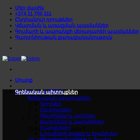
Skip
Մեր մասին
to
+374 11 700 111
content
Ընդհանուր դրույթներ
Վճարման և առաքման պայմաններ
Գումարի և ապրանքի վերադարձի պայմաններ
Գաղտնիության քաղաքականություն
Մուտք
Զամբյուղ /
0
AMD
0
Գրենական պիտույքներ
Գրենական պիտույքներ
Գրիչներ
Մատիտներ
Ռետիններ և սրիչներ
Քանոններ և կարկիններ
Մարկերներ
Զամբյուղը դատարկ է
Նշումների թղթեր և էջանիշեր
Թղթապանակներ և ֆայլեր
Վերադառնալ խանութ