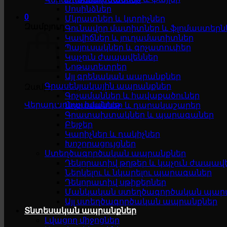
Սոսինձներ
0
Մկրատներ և կտրիչներ
Զամբյուղ
Գունավոր մատիտներ և ֆլոմաստերն
Կավիճներ և յուղամատիտներ
Պայուսակներ և գրչատուփեր
Կպչուն ժապավեններ
Նոթատետրեր
Այլ գրենական ապրանքներ
Գրասենյակային ապրանքներ
Զամբյուղը դատարկ է
Գրչամաններ և հավաքածուներ
Վերադառնալ խանութ
Աղբամաններ և դարակաշարեր
Գրատախտակներ և պարագաներ
Բեյջեր
Կարիչներ և դակիչներ
Խոշորացույցներ
Ստեղծագործական ապրանքներ
Դեկորատիվ թղթեր և կպչուն ժապավ
Ներկելու և նկարելու պարագաներ
Դեկորատիվ սթիքերներ
Մանկական ստեղծագործական պար
Այլ ստեղծագործական ապրանքներ
Տնտեսական ապրանքներ
Լվացող միջոցներ