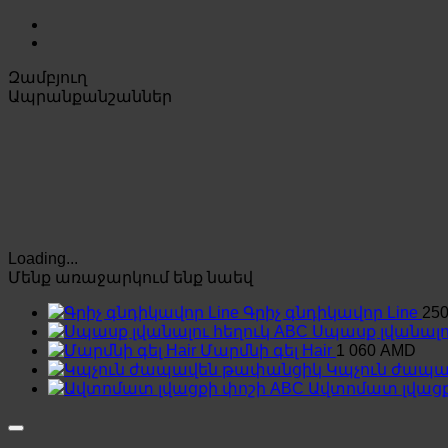
Զամբյուղ
Ապրանքանշաններ
Loading...
Մենք առաջարկում ենք նաեվ
Գրիչ գնդիկավոր Line
25
Սպասք լվանալո
Մարմնի գել Hair
1 060
AMD
Կպչուն ժապ
Ավտոմատ լվացք