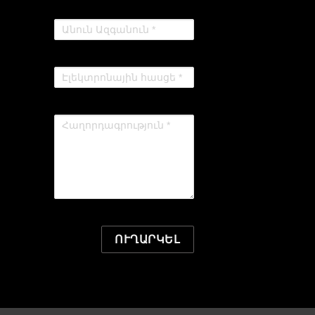
ՈՒՂԱՐԿԵԼ