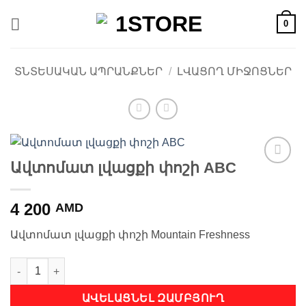
Skip
0
to
content
ՏՆՏԵՍԱԿԱՆ ԱՊՐԱՆՔՆԵՐ
/
ԼՎԱՑՈՂ ՄԻՋՈՑՆԵՐ
Ավտոմատ լվացքի փոշի ABC
Ավելացնել
հավանածների
ցանկ
4 200
AMD
Ավտոմատ լվացքի փոշի Mountain Freshness
Ավտոմատ լվացքի փոշի ABC quantity
ԱՎԵԼԱՑՆԵԼ ԶԱՄԲՅՈՒՂ