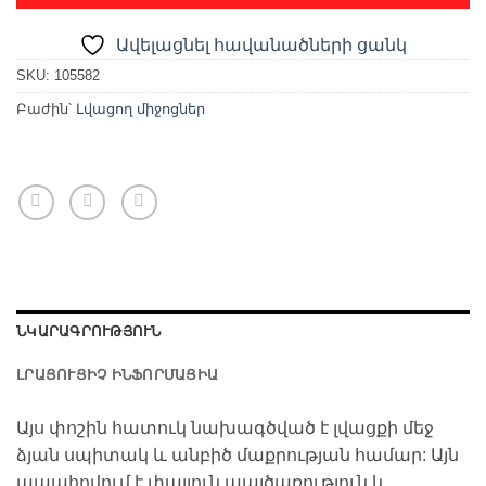
Ավելացնել հավանածների ցանկ
SKU:
105582
Բաժին՝
Լվացող միջոցներ
ՆԿԱՐԱԳՐՈՒԹՅՈՒՆ
ԼՐԱՑՈՒՑԻՉ ԻՆՖՈՐՄԱՑԻԱ
Այս փոշին հատուկ նախագծված է լվացքի մեջ
ձյան սպիտակ և անբիծ մաքրության համար: Այն
ապահովում է փայլուն պայծառություն և