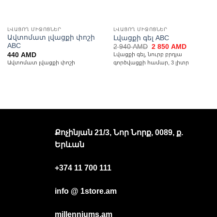
ԼՎԱՑՈՂ ՄԻՋՈՑՆԵՐ
ԼՎԱՑՈՂ ՄԻՋՈՑՆԵՐ
Ավտոմատ լվացքի փոշի
Լվացքի գել ABC
ABC
Original
Current
2 940
AMD
2 850
AMD
price
price
440
AMD
Լվացքի գել, նուրբ բրդյա
was:
is:
Ավտոմատ լվացքի փոշի
գործվացքի համար, 3 լիտր
2
2
940 AMD.
850 AMD.
Քոչինյան 21/3, Նոր Նորք, 0089, ք.
Երևան
+374 11 700 111
info @ 1store.am
millenniums.am