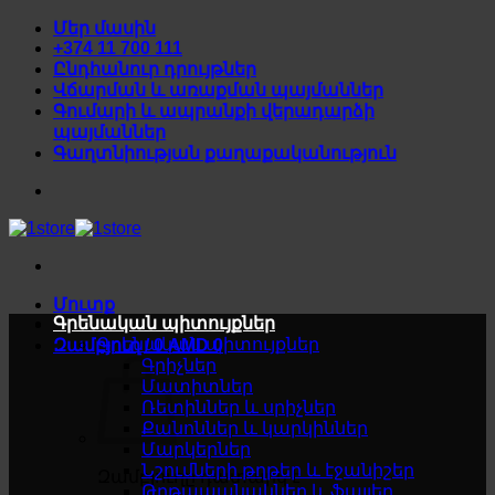
Skip
Մեր մասին
to
+374 11 700 111
content
Ընդհանուր դրույթներ
Վճարման և առաքման պայմաններ
Գումարի և ապրանքի վերադարձի
պայմաններ
Գաղտնիության քաղաքականություն
Մուտք
Գրենական պիտույքներ
Գրենական պիտույքներ
Զամբյուղ /
0
AMD
0
Գրիչներ
Մատիտներ
Ռետիններ և սրիչներ
Քանոններ և կարկիններ
Մարկերներ
Նշումների թղթեր և էջանիշեր
Զամբյուղը դատարկ է
Թղթապանակներ և ֆայլեր