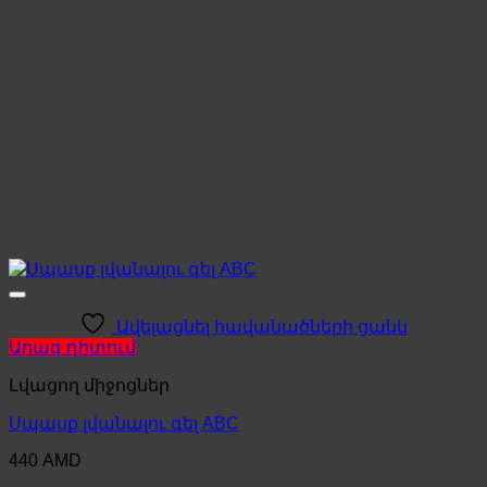
Ավելացնել հավանածների ցանկ
Արագ դիտում
Լվացող միջոցներ
Սպասք լվանալու գել ABC
440
AMD