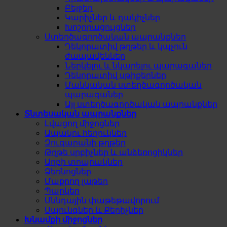
Բեյջեր
Կարիչներ և դակիչներ
Խոշորացույցներ
Ստեղծագործական ապրանքներ
Դեկորատիվ թղթեր և կպչուն
ժապավեններ
Ներկելու և նկարելու պարագաներ
Դեկորատիվ սթիքերներ
Մանկական ստեղծագործական
պարագաներ
Այլ ստեղծագործական ապրանքներ
Տնտեսական ապրանքներ
Լվացող միջոցներ
Ապակու հեղուկներ
Զուգարանի թղթեր
Թղթե սրբիչներ և անձեռոցիկներ
Աղբի տոպրակներ
Ձեռնոցներ
Մաքրող լաթեր
Պարկեր
Սննդային փաթեթավորում
Սպունգներ և Քերիչներ
Խնամքի միջոցներ