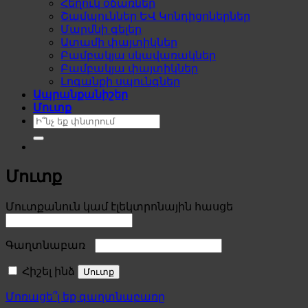
Հեղուկ օճառներ
Շամպուններ ԵՎ Կոնդիցոներներ
Մարմնի գելեր
Ատամի փայտիկներ
Բամբակյա սկավառակներ
Բամբակյա փայտիկներ
Լոգանքի սպունգներ
Ապրանքանիշեր
Մուտք
Search
for:
Մուտք
Required
Մուտքանուն կամ էլեկտրոնային հասցե
Required
Գաղտնաբառ
Հիշել ինձ
Մուտք
Մոռացե՞լ եք գաղտնաբառը