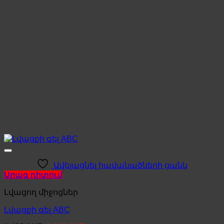
Ավելացնել հավանածների ցանկ
Արագ դիտում
Լվացող միջոցներ
Լվացքի գել ABC