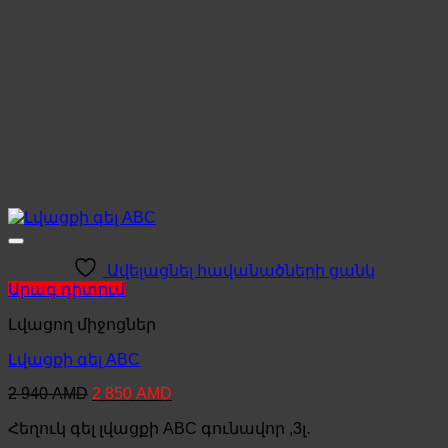
Ավելացնել հավանածների ցանկ
Արագ դիտում
Լվացող միջոցներ
Լվացքի գել ABC
Original
Current
2 940
AMD
2 850
AMD
price
price
Հեղուկ գել լվացքի ABC գունավոր ,3լ․
was:
is:
2
2