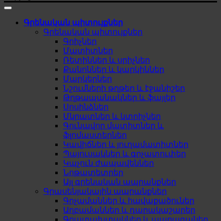
Գրենական պիտույքներ
Գրենական պիտույքներ
Գրիչներ
Մատիտներ
Ռետիններ և սրիչներ
Քանոններ և կարկիններ
Մարկերներ
Նշումների թղթեր և էջանիշեր
Թղթապանակներ և ֆայլեր
Սոսինձներ
Մկրատներ և կտրիչներ
Գունավոր մատիտներ և
ֆլոմաստերներ
Կավիճներ և յուղամատիտներ
Պայուսակներ և գրչատուփեր
Կպչուն ժապավեններ
Նոթատետրեր
Այլ գրենական ապրանքներ
Գրասենյակային ապրանքներ
Գրչամաններ և հավաքածուներ
Աղբամաններ և դարակաշարեր
Գրատախտակներ և պարագաներ