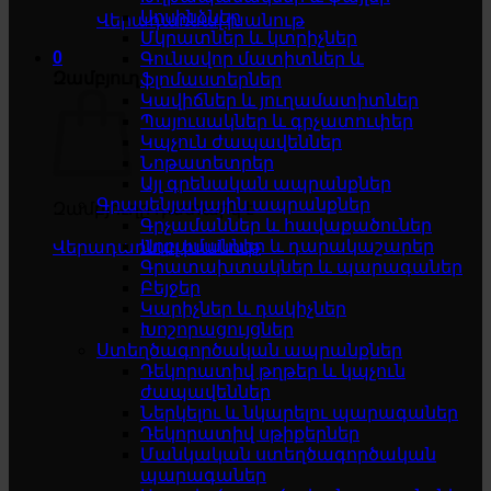
Սոսինձներ
Վերադառնալ խանութ
Մկրատներ և կտրիչներ
0
Գունավոր մատիտներ և
Զամբյուղ
ֆլոմաստերներ
Կավիճներ և յուղամատիտներ
Պայուսակներ և գրչատուփեր
Կպչուն ժապավեններ
Նոթատետրեր
Այլ գրենական ապրանքներ
Գրասենյակային ապրանքներ
Զամբյուղը դատարկ է
Գրչամաններ և հավաքածուներ
Աղբամաններ և դարակաշարեր
Վերադառնալ խանութ
Գրատախտակներ և պարագաներ
Բեյջեր
Կարիչներ և դակիչներ
Խոշորացույցներ
Ստեղծագործական ապրանքներ
Դեկորատիվ թղթեր և կպչուն
ժապավեններ
Ներկելու և նկարելու պարագաներ
Դեկորատիվ սթիքերներ
Մանկական ստեղծագործական
պարագաներ