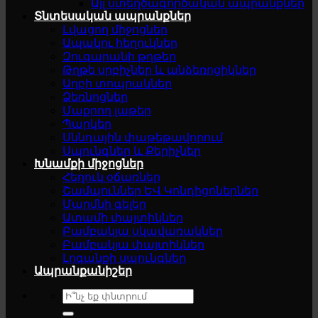
Այլ ստեղծագործական ապրանքներ
Տնտեսական ապրանքներ
Լվացող միջոցներ
Ապակու հեղուկներ
Զուգարանի թղթեր
Թղթե սրբիչներ և անձեռոցիկներ
Աղբի տոպրակներ
Ձեռնոցներ
Մաքրող լաթեր
Պարկեր
Սննդային փաթեթավորում
Սպունգներ և Քերիչներ
Խնամքի միջոցներ
Հեղուկ օճառներ
Շամպուններ ԵՎ Կոնդիցոներներ
Մարմնի գելեր
Ատամի փայտիկներ
Բամբակյա սկավառակներ
Բամբակյա փայտիկներ
Լոգանքի սպունգներ
Ապրանքանիշեր
Search
for: