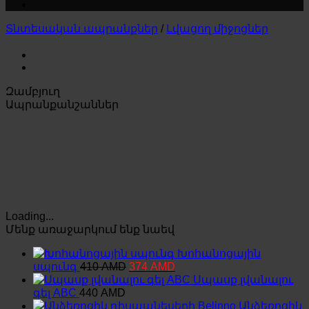
Տնտեսական ապրանքներ
/
Լվացող միջոցներ
Զամբյուղ
Ապրանքանշաններ
Loading...
Մենք առաջարկում ենք նաեվ
Խոհանոցային
Original
Current
սպունգ
410
AMD
374
AMD
price
price
Սպասք լվանալու
was:
is:
գել ABC
440
AMD
410 AMD.
374 AMD.
Անձեռոցիկ