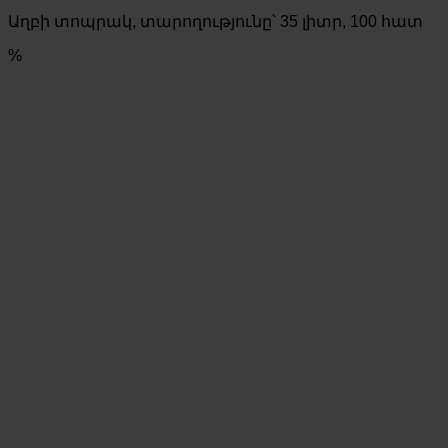
price
price
Աղբի տոպրակ, տարողությունը՝ 35 լիտր, 100 հատ
was:
is:
1
1
%
270 AMD.
150 AMD.