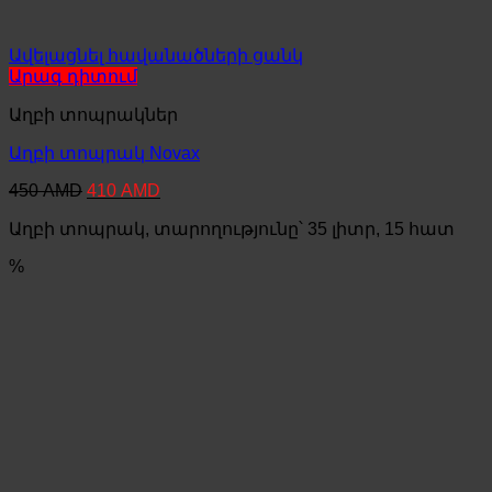
Ավելացնել հավանածների ցանկ
Արագ դիտում
Աղբի տոպրակներ
Աղբի տոպրակ Novax
Original
Current
450
AMD
410
AMD
price
price
Աղբի տոպրակ, տարողությունը՝ 35 լիտր, 15 հատ
was:
is:
450 AMD.
410 AMD.
%