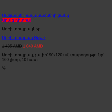
Ավելացնել հավանածների ցանկ
Արագ դիտում
Աղբի տոպրակներ
Աղբի տոպրակ Novax
Original
Current
1 485
AMD
1 040
AMD
price
price
Աղբի տոպրակ, չափը՝ 90x120 սմ, տարողությունը՝
was:
is:
1
1
160 լիտր, 10 հատ
485 AMD.
040 AMD.
%