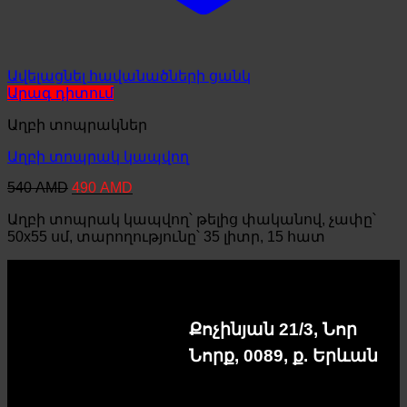
Ավելացնել հավանածների ցանկ
Արագ դիտում
Աղբի տոպրակներ
Աղբի տոպրակ կապվող
Original
Current
540
AMD
490
AMD
price
price
Աղբի տոպրակ կապվող՝ թելից փականով, չափը՝
was:
is:
540 AMD.
490 AMD.
50x55 սմ, տարողությունը՝ 35 լիտր, 15 հատ
Քոչինյան 21/3, Նոր
Նորք, 0089, ք. Երևան