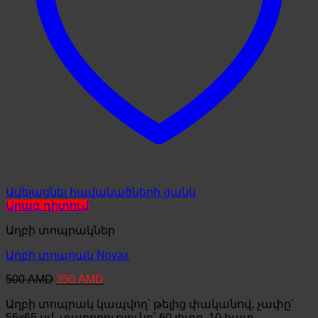
Ավելացնել հավանածների ցանկ
Արագ դիտում
Աղբի տոպրակներ
Աղբի տոպրակ Novax
Original
Current
500
AMD
350
AMD
price
price
Աղբի տոպրակ կապվող՝ թելից փականով, չափը՝
was:
is:
500 AMD.
350 AMD.
56x65 սմ, տարողությունը՝ 60 լիտր, 10 հատ