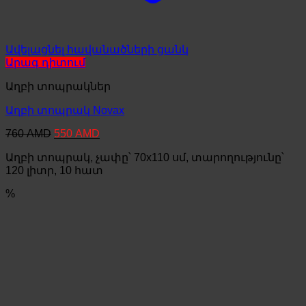
Ավելացնել հավանածների ցանկ
Արագ դիտում
Աղբի տոպրակներ
Աղբի տոպրակ Novax
Original
Current
760
AMD
550
AMD
price
price
Աղբի տոպրակ, չափը՝ 70x110 սմ, տարողությունը՝
was:
is:
760 AMD.
550 AMD.
120 լիտր, 10 հատ
%