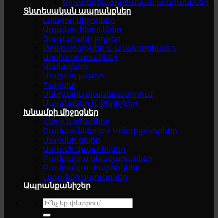
Այլ ստեղծագործական ապրանքներ
Տնտեսական ապրանքներ
Լվացող միջոցներ
Ապակու հեղուկներ
Զուգարանի թղթեր
Թղթե սրբիչներ և անձեռոցիկներ
Աղբի տոպրակներ
Ձեռնոցներ
Մաքրող լաթեր
Պարկեր
Սննդային փաթեթավորում
Սպունգներ և Քերիչներ
Խնամքի միջոցներ
Հեղուկ օճառներ
Շամպուններ ԵՎ Կոնդիցոներներ
Մարմնի գելեր
Ատամի փայտիկներ
Բամբակյա սկավառակներ
Բամբակյա փայտիկներ
Լոգանքի սպունգներ
Ապրանքանիշեր
Search
for: