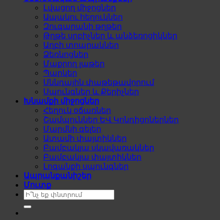
Լվացող միջոցներ
Ապակու հեղուկներ
Զուգարանի թղթեր
Թղթե սրբիչներ և անձեռոցիկներ
Աղբի տոպրակներ
Ձեռնոցներ
Մաքրող լաթեր
Պարկեր
Սննդային փաթեթավորում
Սպունգներ և Քերիչներ
Խնամքի միջոցներ
Հեղուկ օճառներ
Շամպուններ ԵՎ Կոնդիցոներներ
Մարմնի գելեր
Ատամի փայտիկներ
Բամբակյա սկավառակներ
Բամբակյա փայտիկներ
Լոգանքի սպունգներ
Ապրանքանիշեր
Մուտք
Search
for: