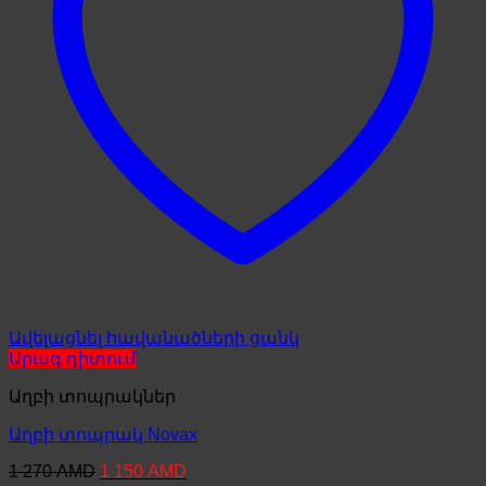
Ավելացնել հավանածների ցանկ
Արագ դիտում
Աղբի տոպրակներ
Աղբի տոպրակ Novax
Original
Current
1 270
AMD
1 150
AMD