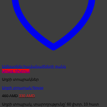
Ավելացնել հավանածների ցանկ
Արագ դիտում
Աղբի տոպրակներ
Աղբի տոպրակ Novax
Original
Current
460
AMD
330
AMD
price
price
Աղբի տոպրակ, տարողությունը՝ 60 լիտր, 10 հատ
was:
is: