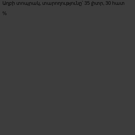
Աղբի տոպրակ, տարողությունը՝ 35 լիտր, 30 հատ
was:
is:
450 AMD.
320 AMD.
%