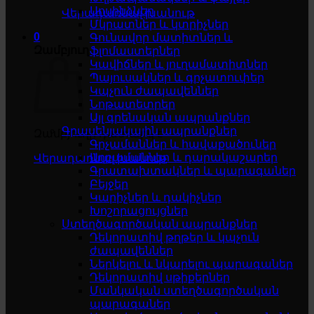
Սոսինձներ
Վերադառնալ խանութ
Մկրատներ և կտրիչներ
0
Գունավոր մատիտներ և
Զամբյուղ
ֆլոմաստերներ
Կավիճներ և յուղամատիտներ
Պայուսակներ և գրչատուփեր
Կպչուն ժապավեններ
Նոթատետրեր
Այլ գրենական ապրանքներ
Գրասենյակային ապրանքներ
Զամբյուղը դատարկ է
Գրչամաններ և հավաքածուներ
Աղբամաններ և դարակաշարեր
Վերադառնալ խանութ
Գրատախտակներ և պարագաներ
Բեյջեր
Կարիչներ և դակիչներ
Խոշորացույցներ
Ստեղծագործական ապրանքներ
Դեկորատիվ թղթեր և կպչուն
ժապավեններ
Ներկելու և նկարելու պարագաներ
Դեկորատիվ սթիքերներ
Մանկական ստեղծագործական
պարագաներ