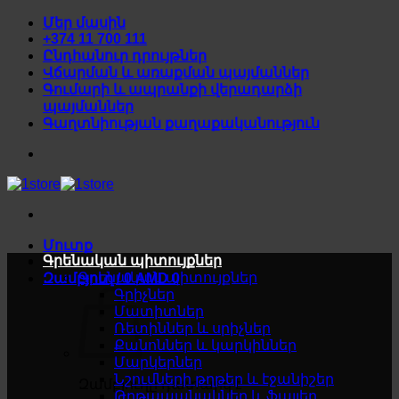
Skip
Մեր մասին
to
+374 11 700 111
content
Ընդհանուր դրույթներ
Վճարման և առաքման պայմաններ
Գումարի և ապրանքի վերադարձի
պայմաններ
Գաղտնիության քաղաքականություն
Մուտք
Գրենական պիտույքներ
Գրենական պիտույքներ
Զամբյուղ /
0
AMD
0
Գրիչներ
Մատիտներ
Ռետիններ և սրիչներ
Քանոններ և կարկիններ
Մարկերներ
Նշումների թղթեր և էջանիշեր
Զամբյուղը դատարկ է
Թղթապանակներ և ֆայլեր