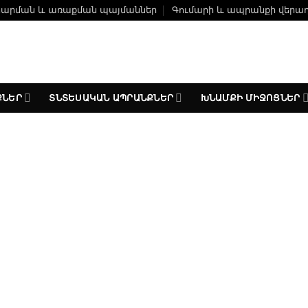
ճարման և առաքման պայմաններ
Գումարի և ապրանքի վերա
ՔՆԵՐ
ՏՆՏԵՍԱԿԱՆ ԱՊՐԱՆՔՆԵՐ
ԽՆԱՄՔԻ ՄԻՋՈՑՆԵՐ