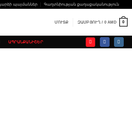
դարձի պայմաններ
Գաղտնիության քաղաքականություն
0
ՄՈՒՏՔ
ԶԱՄԲՅՈՒՂ /
0
AMD
ԱՊՐԱՆՔԱՆԻՇԵՐ