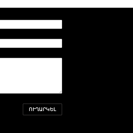
ՈՒՂԱՐԿԵԼ