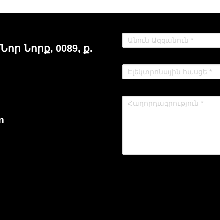
 Նոր Նորք, 0089, ք.
m