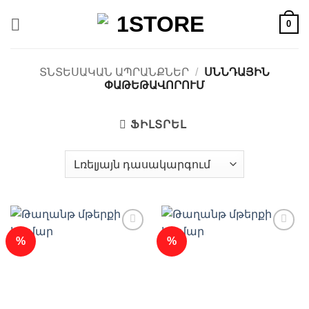
Skip
0
to
content
ՏՆՏԵՍԱԿԱՆ ԱՊՐԱՆՔՆԵՐ
/
ՍՆՆԴԱՅԻՆ
ՓԱԹԵԹԱՎՈՐՈՒՄ
ՖԻԼՏՐԵԼ
%
%
Ավելացնել
Ավելացնել
հավանածների
հավանածների
ցանկ
ցանկ