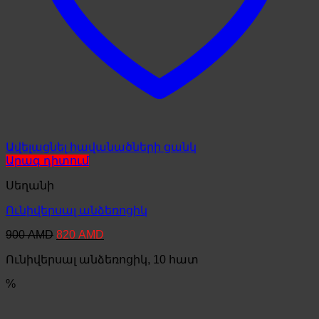
Ավելացնել հավանածների ցանկ
Արագ դիտում
Սեղանի
Ունիվերսալ անձեռոցիկ
Original
Current
900
AMD
820
AMD
price
price
Ունիվերսալ անձեռոցիկ, 10 հատ
was:
is:
900 AMD.
820 AMD.
%