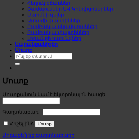
Հեղուկ օճառներ
Շամպուններ ԵՎ Կոնդիցոներներ
Մարմնի գելեր
Ատամի փայտիկներ
Բամբակյա սկավառակներ
Բամբակյա փայտիկներ
Լոգանքի սպունգներ
Ապրանքանիշեր
Մուտք
Search
for:
Մուտք
Required
Մուտքանուն կամ էլեկտրոնային հասցե
Required
Գաղտնաբառ
Հիշել ինձ
Մուտք
Մոռացե՞լ եք գաղտնաբառը