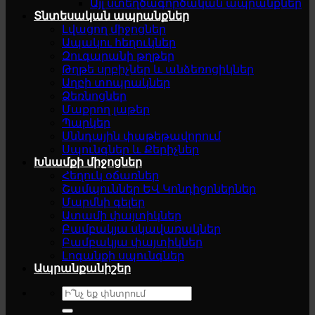
Այլ ստեղծագործական ապրանքներ
Տնտեսական ապրանքներ
Լվացող միջոցներ
Ապակու հեղուկներ
Զուգարանի թղթեր
Թղթե սրբիչներ և անձեռոցիկներ
Աղբի տոպրակներ
Ձեռնոցներ
Մաքրող լաթեր
Պարկեր
Սննդային փաթեթավորում
Սպունգներ և Քերիչներ
Խնամքի միջոցներ
Հեղուկ օճառներ
Շամպուններ ԵՎ Կոնդիցոներներ
Մարմնի գելեր
Ատամի փայտիկներ
Բամբակյա սկավառակներ
Բամբակյա փայտիկներ
Լոգանքի սպունգներ
Ապրանքանիշեր
Search
for: