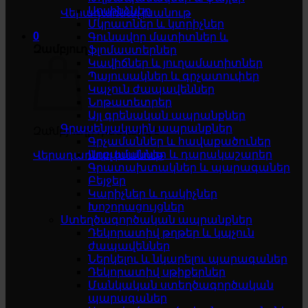
Սոսինձներ
Վերադառնալ խանութ
Մկրատներ և կտրիչներ
0
Գունավոր մատիտներ և
Զամբյուղ
ֆլոմաստերներ
Կավիճներ և յուղամատիտներ
Պայուսակներ և գրչատուփեր
Կպչուն ժապավեններ
Նոթատետրեր
Այլ գրենական ապրանքներ
Գրասենյակային ապրանքներ
Զամբյուղը դատարկ է
Գրչամաններ և հավաքածուներ
Աղբամաններ և դարակաշարեր
Վերադառնալ խանութ
Գրատախտակներ և պարագաներ
Բեյջեր
Կարիչներ և դակիչներ
Խոշորացույցներ
Ստեղծագործական ապրանքներ
Դեկորատիվ թղթեր և կպչուն
ժապավեններ
Ներկելու և նկարելու պարագաներ
Դեկորատիվ սթիքերներ
Մանկական ստեղծագործական
պարագաներ