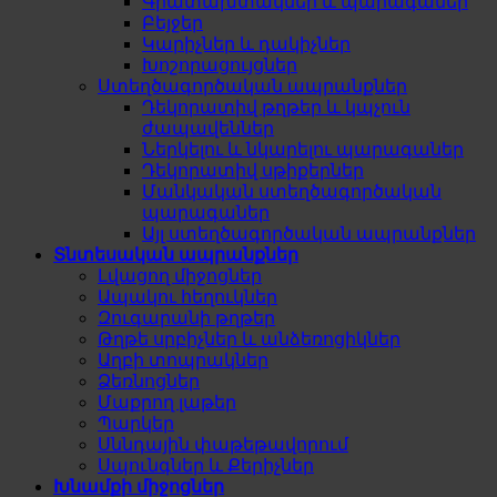
Գրատախտակներ և պարագաներ
Բեյջեր
Կարիչներ և դակիչներ
Խոշորացույցներ
Ստեղծագործական ապրանքներ
Դեկորատիվ թղթեր և կպչուն
ժապավեններ
Ներկելու և նկարելու պարագաներ
Դեկորատիվ սթիքերներ
Մանկական ստեղծագործական
պարագաներ
Այլ ստեղծագործական ապրանքներ
Տնտեսական ապրանքներ
Լվացող միջոցներ
Ապակու հեղուկներ
Զուգարանի թղթեր
Թղթե սրբիչներ և անձեռոցիկներ
Աղբի տոպրակներ
Ձեռնոցներ
Մաքրող լաթեր
Պարկեր
Սննդային փաթեթավորում
Սպունգներ և Քերիչներ
Խնամքի միջոցներ