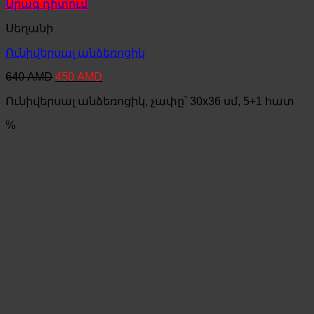
Արագ դիտում
Սեղանի
Ունիվերսալ անձեռոցիկ
Original
Current
640
AMD
450
AMD
price
price
Ունիվերսալ անձեռոցիկ, չափը՝ 30x36 սմ, 5+1 հատ
was:
is:
640 AMD.
450 AMD.
%