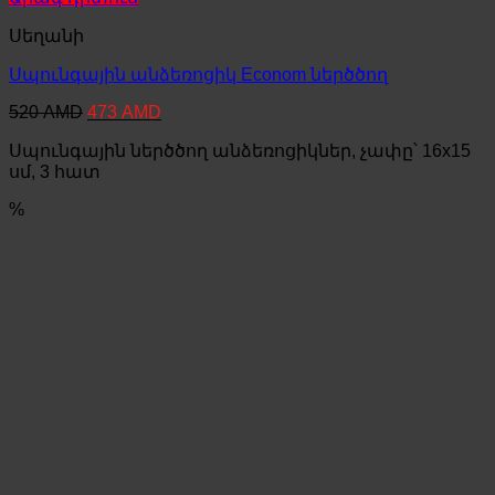
Սեղանի
Սպունգային անձեռոցիկ Econom ներծծող
Original
Current
520
AMD
473
AMD
price
price
Սպունգային ներծծող անձեռոցիկներ, չափը՝ 16x15
was:
is:
520 AMD.
473 AMD.
սմ, 3 հատ
%