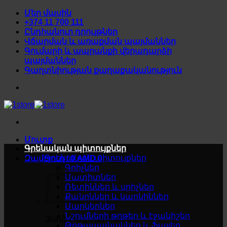
Skip
Մեր մասին
to
+374 11 700 111
content
Ընդհանուր դրույթներ
Վճարման և առաքման պայմաններ
Գումարի և ապրանքի վերադարձի
պայմաններ
Գաղտնիության քաղաքականություն
Մուտք
Գրենական պիտույքներ
Գրենական պիտույքներ
Զամբյուղ /
0
AMD
0
Գրիչներ
Մատիտներ
Ռետիններ և սրիչներ
Քանոններ և կարկիններ
Մարկերներ
Նշումների թղթեր և էջանիշեր
Զամբյուղը դատարկ է
Թղթապանակներ և ֆայլեր