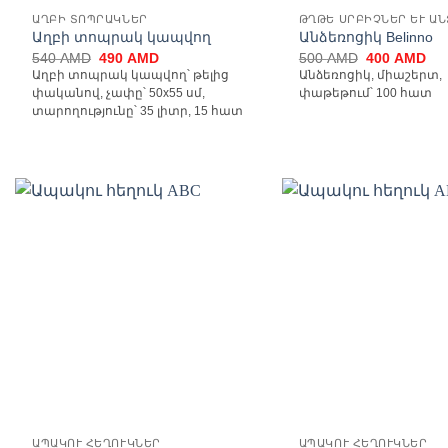
ԱՂԲԻ ՏՈՊՐԱԿՆԵՐ
Աղբի տոպրակ կապվող
Անձեռոցիկ Belinno
Original
Current
Original
Cur
540
AMD
490
AMD
500
AMD
400
AMD
price
price
price
pri
Աղբի տոպրակ կապվող՝ թելից
Անձեռոցիկ, միաշերտ,
was:
is:
was:
is:
փականով, չափը՝ 50x55 սմ,
փաթեթում՝ 100 հատ
540 AMD.
490 AMD.
500 AMD.
40
տարողությունը՝ 35 լիտր, 15 հատ
Ավելացնել
Ավ
հավանածների
հավ
ցանկ
ԱՊԱԿՈՒ ՀԵՂՈՒԿՆԵՐ
ԱՊԱԿՈՒ ՀԵՂՈՒԿՆԵՐ