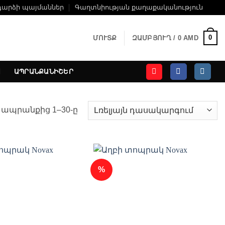
դարձի պայմաններ
Գաղտնիության քաղաքականություն
0
ՄՈՒՏՔ
ԶԱՄԲՅՈՒՂ /
0
AMD
ԱՊՐԱՆՔԱՆԻՇԵՐ
 ապրանքից 1–30-ը
%
Ավելացնել
Ավելացնել
հավանածների
հավանածների
ցանկ
ցանկ