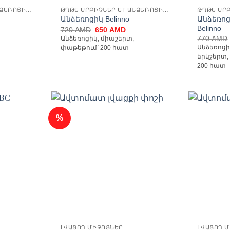
ԹՂԹԵ ՍՐԲԻՉՆԵՐ ԵՒ ԱՆՁԵՌՈՑԻԿՆԵՐ
ԹՂԹԵ ՍՐԲԻՉՆԵՐ ԵՒ ԱՆՁԵՌՈՑԻԿՆԵՐ
Անձեռո
Անձեռոցիկ Belinno
Belinno
rent
Original
Current
720
AMD
650
AMD
ce
price
price
770
AMD
Անձեռոցիկ, միաշերտ,
was:
is:
Անձեռոցի
փաթեթում՝ 200 հատ
0 AMD.
720 AMD.
650 AMD.
երկշերտ,
200 հատ
%
ելացնել
Ավելացնել
անածների
հավանածների
ցանկ
ցանկ
ԼՎԱՑՈՂ ՄԻՋՈՑՆԵՐ
ԼՎԱՑՈՂ 