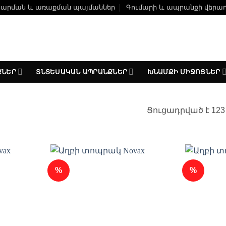
ճարման և առաքման պայմաններ
Գումարի և ապրանքի վերա
ՔՆԵՐ
ՏՆՏԵՍԱԿԱՆ ԱՊՐԱՆՔՆԵՐ
ԽՆԱՄՔԻ ՄԻՋՈՑՆԵՐ
Ցուցադրված է 123
%
%
ելացնել
Ավելացնել
անածների
հավանածների
ցանկ
ցանկ