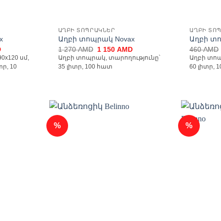
ԱՂԲԻ ՏՈՊՐԱԿՆԵՐ
ԱՂԲԻ ՏՈ
x
Աղբի տոպրակ Novax
Աղբի տ
Current
Original
Current
D
1 270
AMD
1 150
AMD
460
AMD
price
price
price
0x120 սմ,
Աղբի տոպրակ, տարողությունը՝
Աղբի տոպ
is:
was:
is:
ր, 10
35 լիտր, 100 հատ
60 լիտր, 
1
1
1
040 AMD.
270 AMD.
150 AMD.
%
%
ելացնել
Ավելացնել
անածների
հավանածների
ցանկ
ցանկ