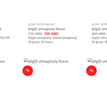
ԱՂԲԻ ՏՈՊՐԱԿՆԵՐ
ԱՂԲԻ ՏՈ
x
Աղբի տոպրակ Novax
Աղբի տ
rent
Original
Current
770
AMD
700
AMD
450
AMD
ce
price
price
5լ 15հ
Աղբի տոպրակ, տարողությունը՝
Աղբի տոպ
was:
is:
35 լիտր, 50 հատ
35 լիտր, 
0 AMD.
770 AMD.
700 AMD.
%
%
ելացնել
Ավելացնել
անածների
հավանածների
ցանկ
ցանկ