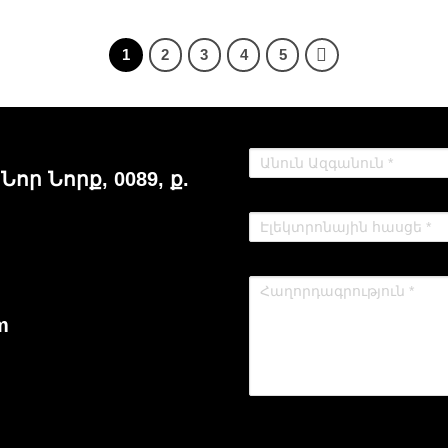
1
2
3
4
5
 Նոր Նորք, 0089, ք.
m