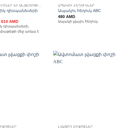
ԹՂԹԵ ՍՐԲԻՉՆԵՐ ԵՒ ԱՆՁԵՌՈՑԻԿՆԵՐ
ԱՊԱԿՈՒ ՀԵՂՈՒԿՆԵՐ
ցիկ դիսպանեսերի
Ապակու հեղուկ ABC
480
AMD
Original
Current
610
AMD
Ապակի լվալու հեղուկ
price
price
կ դիսպանսերի,
was:
is:
 փաթեթի մեջ առկա է
770 AMD.
610 AMD.
Ավելացնել
Ավելացնել
հավանածների
հավանածների
ցանկ
ցանկ
ՄԻՋՈՑՆԵՐ
ԼՎԱՑՈՂ ՄԻՋՈՑՆԵՐ