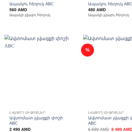
Ապակու հեղուկ ABC
Ապակու հեղուկ AB
560
AMD
480
AMD
Ապակի լվալու հեղուկ
Ապակի լվալու հեղուկ
%
Ավելացնել
Ավ
հավանածների
հավ
ցանկ
ԼՎԱՑՈՂ ՄԻՋՈՑՆԵՐ
ԼՎԱՑՈՂ ՄԻՋՈՑՆԵՐ
Ավտոմատ լվացքի փոշի
Ավտոմատ լվացքի 
ABC
ABC
Original
2 490
AMD
6 690
AMD
6 480
AM