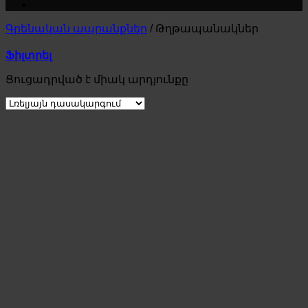
Գրենական ապրանքներ
/
Թղթապանակներ
Ֆիլտրել
Ցուցադրված է միակ արդյունքը