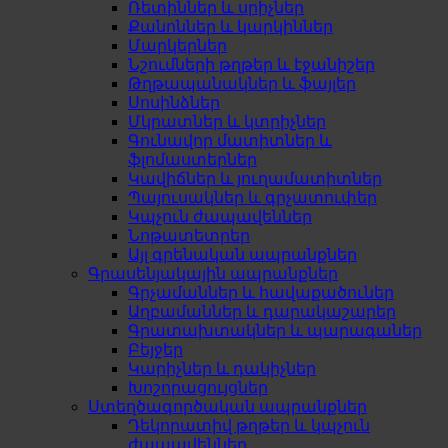
Ռետիններ և սրիչներ
Քանոններ և կարկիններ
Մարկերներ
Նշումների թղթեր և էջանիշեր
Թղթապանակներ և ֆայլեր
Սոսինձներ
Մկրատներ և կտրիչներ
Գունավոր մատիտներ և
ֆլոմաստերներ
Կավիճներ և յուղամատիտներ
Պայուսակներ և գրչատուփեր
Կպչուն ժապավեններ
Նոթատետրեր
Այլ գրենական ապրանքներ
Գրասենյակային ապրանքներ
Գրչամաններ և հավաքածուներ
Աղբամաններ և դարակաշարեր
Գրատախտակներ և պարագաներ
Բեյջեր
Կարիչներ և դակիչներ
Խոշորացույցներ
Ստեղծագործական ապրանքներ
Դեկորատիվ թղթեր և կպչուն
ժապավեններ