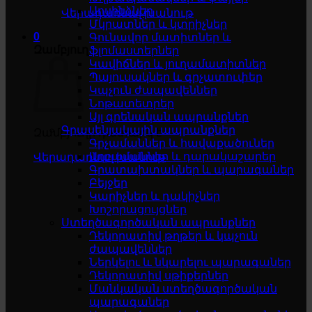
Սոսինձներ
Վերադառնալ խանութ
Մկրատներ և կտրիչներ
0
Գունավոր մատիտներ և
Զամբյուղ
ֆլոմաստերներ
Կավիճներ և յուղամատիտներ
Պայուսակներ և գրչատուփեր
Կպչուն ժապավեններ
Նոթատետրեր
Այլ գրենական ապրանքներ
Գրասենյակային ապրանքներ
Զամբյուղը դատարկ է
Գրչամաններ և հավաքածուներ
Աղբամաններ և դարակաշարեր
Վերադառնալ խանութ
Գրատախտակներ և պարագաներ
Բեյջեր
Կարիչներ և դակիչներ
Խոշորացույցներ
Ստեղծագործական ապրանքներ
Դեկորատիվ թղթեր և կպչուն
ժապավեններ
Ներկելու և նկարելու պարագաներ
Դեկորատիվ սթիքերներ
Մանկական ստեղծագործական
պարագաներ