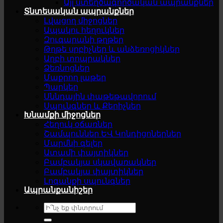
Այլ ստեղծագործական ապրանքներ
Տնտեսական ապրանքներ
Լվացող միջոցներ
Ապակու հեղուկներ
Զուգարանի թղթեր
Թղթե սրբիչներ և անձեռոցիկներ
Աղբի տոպրակներ
Ձեռնոցներ
Մաքրող լաթեր
Պարկեր
Սննդային փաթեթավորում
Սպունգներ և Քերիչներ
Խնամքի միջոցներ
Հեղուկ օճառներ
Շամպուններ ԵՎ Կոնդիցոներներ
Մարմնի գելեր
Ատամի փայտիկներ
Բամբակյա սկավառակներ
Բամբակյա փայտիկներ
Լոգանքի սպունգներ
Ապրանքանիշեր
Search
for: