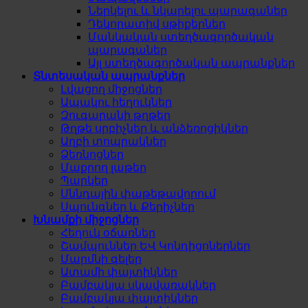
Ներկելու և նկարելու պարագաներ
Դեկորատիվ սթիքերներ
Մանկական ստեղծագործական
պարագաներ
Այլ ստեղծագործական ապրանքներ
Տնտեսական ապրանքներ
Լվացող միջոցներ
Ապակու հեղուկներ
Զուգարանի թղթեր
Թղթե սրբիչներ և անձեռոցիկներ
Աղբի տոպրակներ
Ձեռնոցներ
Մաքրող լաթեր
Պարկեր
Սննդային փաթեթավորում
Սպունգներ և Քերիչներ
Խնամքի միջոցներ
Հեղուկ օճառներ
Շամպուններ ԵՎ Կոնդիցոներներ
Մարմնի գելեր
Ատամի փայտիկներ
Բամբակյա սկավառակներ
Բամբակյա փայտիկներ