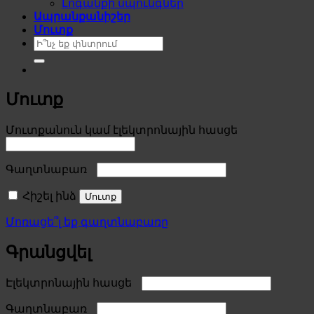
Լոգանքի սպունգներ
Ապրանքանիշեր
Մուտք
Search
for:
Մուտք
Required
Մուտքանուն կամ էլեկտրոնային հասցե
Required
Գաղտնաբառ
Հիշել ինձ
Մուտք
Մոռացե՞լ եք գաղտնաբառը
Գրանցվել
Required
Էլեկտրոնային հասցե
Required
Գաղտնաբառ