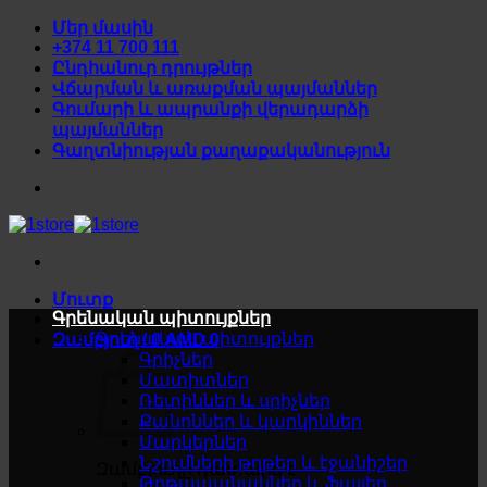
Skip
Մեր մասին
to
+374 11 700 111
content
Ընդհանուր դրույթներ
Վճարման և առաքման պայմաններ
Գումարի և ապրանքի վերադարձի
պայմաններ
Գաղտնիության քաղաքականություն
Մուտք
Գրենական պիտույքներ
Գրենական պիտույքներ
Զամբյուղ /
0
AMD
0
Գրիչներ
Մատիտներ
Ռետիններ և սրիչներ
Քանոններ և կարկիններ
Մարկերներ
Նշումների թղթեր և էջանիշեր
Զամբյուղը դատարկ է
Թղթապանակներ և ֆայլեր