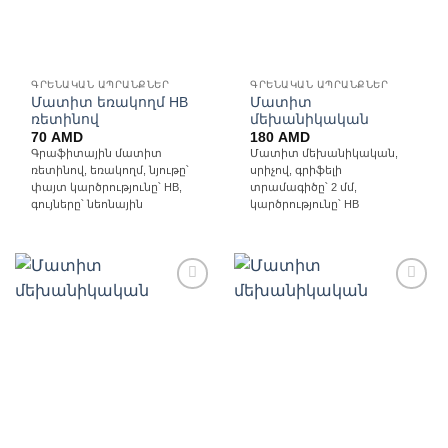
ԳՐԵՆԱԿԱՆ ԱՊՐԱՆՔՆԵՐ
ԳՐԵՆԱԿԱՆ ԱՊՐԱՆՔՆԵՐ
Մատիտ եռակողմ HB
Մատիտ
ռետինով
մեխանիկական
70
AMD
180
AMD
Գրաֆիտային մատիտ
Մատիտ մեխանիկական,
ռետինով, եռակողմ, նյութը՝
սրիչով, գրիֆելի
փայտ կարծրությունը՝ HB,
տրամագիծը՝ 2 մմ,
գույները՝ նեոնային
կարծրությունը՝ HB
Ավելացնել
Ավելացնել
հավանածների
հավանածների
ցանկ
ցանկ