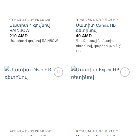
ԳՐԵՆԱԿԱՆ ԱՊՐԱՆՔՆԵՐ
ԳՐԵՆԱԿԱՆ ԱՊՐԱՆՔՆԵՐ
Մատիտ 4 գույնով
Մատիտ Carina HB
RAINBOW
ռետինով
210
AMD
40
AMD
Մատիտ 4 գույնով RAINBOW
Գրաֆիտային մատիտ
ռետինով, կարծրությունը՝
HB
Ավելացնել
Ավելացնել
հավանածների
հավանածների
ցանկ
ցանկ
ԳՐԵՆԱԿԱՆ ԱՊՐԱՆՔՆԵՐ
ԳՐԵՆԱԿԱՆ ԱՊՐԱՆՔՆԵՐ