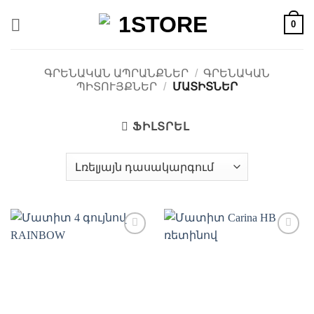
Skip
0
to
content
ԳՐԵՆԱԿԱՆ ԱՊՐԱՆՔՆԵՐ
/
ԳՐԵՆԱԿԱՆ
ՊԻՏՈՒՅՔՆԵՐ
/
ՄԱՏԻՏՆԵՐ
ՖԻԼՏՐԵԼ
Ավելացնել
Ավելացնել
հավանածների
հավանածների
ցանկ
ցանկ