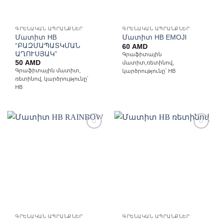
ԳՐԵՆԱԿԱՆ ԱՊՐԱՆՔՆԵՐ
ԳՐԵՆԱԿԱՆ ԱՊՐԱՆՔՆԵՐ
Մատիտ HB
Մատիտ HB EMOJI
“ԲԱԶՄԱՊԱՏԿՄԱՆ
60
AMD
ԱՂՈՒՍՅԱԿ”
Գրաֆիտային
50
AMD
մատիտ,ռետինով,
Գրաֆիտային մատիտ,
կարծրությունը՝ HB
ռետինով, կարծրությունը՝
HB
Ավելացնել
Ավելացնել
հավանածների
հավանածների
ցանկ
ցանկ
ԳՐԵՆԱԿԱՆ ԱՊՐԱՆՔՆԵՐ
ԳՐԵՆԱԿԱՆ ԱՊՐԱՆՔՆԵՐ