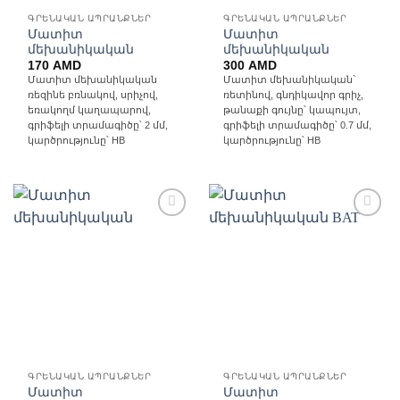
ԳՐԵՆԱԿԱՆ ԱՊՐԱՆՔՆԵՐ
ԳՐԵՆԱԿԱՆ ԱՊՐԱՆՔՆԵՐ
Մատիտ
Մատիտ
մեխանիկական
մեխանիկական
170
AMD
300
AMD
Մատիտ մեխանիկական
Մատիտ մեխանիկական`
ռեզինե բռնակով, սրիչով,
ռետինով, գնդիկավոր գրիչ,
եռակողմ կաղապարով,
թանաքի գույնը՝ կապույտ,
գրիֆելի տրամագիծը՝ 2 մմ,
գրիֆելի տրամագիծը՝ 0.7 մմ,
կարծրությունը՝ HB
կարծրությունը՝ HB
Ավելացնել
Ավելացնել
հավանածների
հավանածների
ցանկ
ցանկ
ԳՐԵՆԱԿԱՆ ԱՊՐԱՆՔՆԵՐ
ԳՐԵՆԱԿԱՆ ԱՊՐԱՆՔՆԵՐ
Մատիտ
Մատիտ