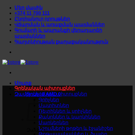
Skip
Մեր մասին
to
+374 11 700 111
content
Ընդհանուր դրույթներ
Վճարման և առաքման պայմաններ
Գումարի և ապրանքի վերադարձի
պայմաններ
Գաղտնիության քաղաքականություն
Մուտք
Գրենական պիտույքներ
Գրենական պիտույքներ
Զամբյուղ /
0
AMD
0
Գրիչներ
Մատիտներ
Ռետիններ և սրիչներ
Քանոններ և կարկիններ
Մարկերներ
Նշումների թղթեր և էջանիշեր
Զամբյուղը դատարկ է
Թղթապանակներ և ֆայլեր