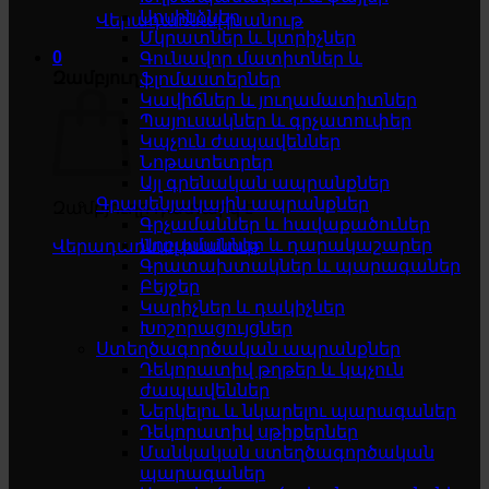
Սոսինձներ
Վերադառնալ խանութ
Մկրատներ և կտրիչներ
0
Գունավոր մատիտներ և
Զամբյուղ
ֆլոմաստերներ
Կավիճներ և յուղամատիտներ
Պայուսակներ և գրչատուփեր
Կպչուն ժապավեններ
Նոթատետրեր
Այլ գրենական ապրանքներ
Գրասենյակային ապրանքներ
Զամբյուղը դատարկ է
Գրչամաններ և հավաքածուներ
Աղբամաններ և դարակաշարեր
Վերադառնալ խանութ
Գրատախտակներ և պարագաներ
Բեյջեր
Կարիչներ և դակիչներ
Խոշորացույցներ
Ստեղծագործական ապրանքներ
Դեկորատիվ թղթեր և կպչուն
ժապավեններ
Ներկելու և նկարելու պարագաներ
Դեկորատիվ սթիքերներ
Մանկական ստեղծագործական
պարագաներ