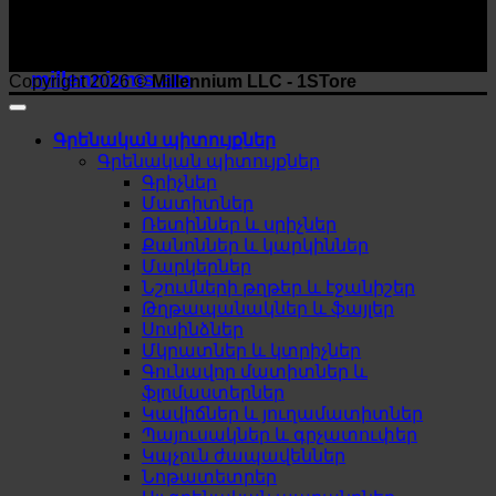
millenniums.am
Copyright 2026 ©
Millennium LLC - 1STore
Գրենական պիտույքներ
Գրենական պիտույքներ
Գրիչներ
Մատիտներ
Ռետիններ և սրիչներ
Քանոններ և կարկիններ
Մարկերներ
Նշումների թղթեր և էջանիշեր
Թղթապանակներ և ֆայլեր
Սոսինձներ
Մկրատներ և կտրիչներ
Գունավոր մատիտներ և
ֆլոմաստերներ
Կավիճներ և յուղամատիտներ
Պայուսակներ և գրչատուփեր
Կպչուն ժապավեններ
Նոթատետրեր