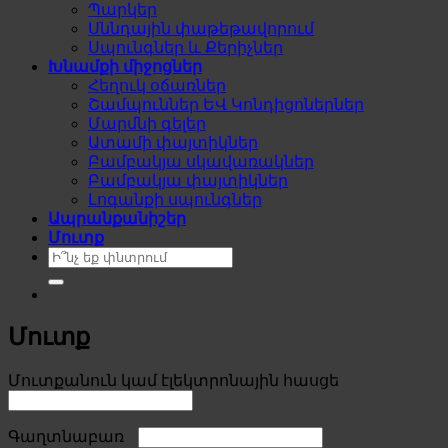
Պարկեր
Սննդային փաթեթավորում
Սպունգներ և Քերիչներ
Խնամքի միջոցներ
Հեղուկ օճառներ
Շամպուններ ԵՎ Կոնդիցոներներ
Մարմնի գելեր
Ատամի փայտիկներ
Բամբակյա սկավառակներ
Բամբակյա փայտիկներ
Լոգանքի սպունգներ
Ապրանքանիշեր
Մուտք
Search
for:
Մուտք
Required
Մուտքանուն կամ էլեկտրոնային հասցե
Required
Գաղտնաբառ