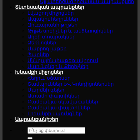
Այլ ստեղծագործական ապրանքներ
Տնտեսական ապրանքներ
Լվացող միջոցներ
Ապակու հեղուկներ
Զուգարանի թղթեր
Թղթե սրբիչներ և անձեռոցիկներ
Աղբի տոպրակներ
Ձեռնոցներ
Մաքրող լաթեր
Պարկեր
Սննդային փաթեթավորում
Սպունգներ և Քերիչներ
Խնամքի միջոցներ
Հեղուկ օճառներ
Շամպուններ ԵՎ Կոնդիցոներներ
Մարմնի գելեր
Ատամի փայտիկներ
Բամբակյա սկավառակներ
Բամբակյա փայտիկներ
Լոգանքի սպունգներ
Ապրանքանիշեր
Search
for: