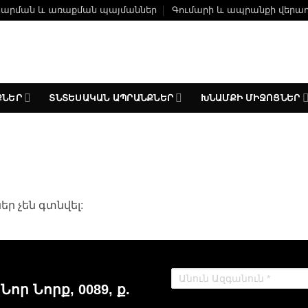
ճարման և առաքման պայմաններ
Գումարի և ապրանքի վերա
ՔՆԵՐ
ՏՆՏԵՍԱԿԱՆ ԱՊՐԱՆՔՆԵՐ
ԽՆԱՄՔԻ ՄԻՋՈՑՆԵՐ
 չեն գտնվել:
 Նոր Նորք, 0089, ք.