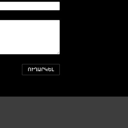
ՈՒՂԱՐԿԵԼ