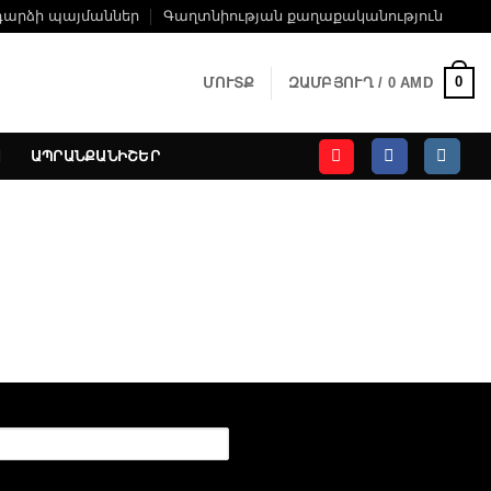
դարձի պայմաններ
Գաղտնիության քաղաքականություն
0
ՄՈՒՏՔ
ԶԱՄԲՅՈՒՂ /
0
AMD
ԱՊՐԱՆՔԱՆԻՇԵՐ