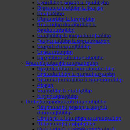
Նշումների թղթեր և էջանիշեր
Թղթապանակներ և ֆայլեր
Սոսինձներ
Մկրատներ և կտրիչներ
Գունավոր մատիտներ և
ֆլոմաստերներ
Կավիճներ և յուղամատիտներ
Պայուսակներ և գրչատուփեր
Կպչուն ժապավեններ
Նոթատետրեր
Այլ գրենական ապրանքներ
Գրասենյակային ապրանքներ
Գրչամաններ և հավաքածուներ
Աղբամաններ և դարակաշարեր
Գրատախտակներ և պարագաներ
Բեյջեր
Կարիչներ և դակիչներ
Խոշորացույցներ
Ստեղծագործական ապրանքներ
Դեկորատիվ թղթեր և կպչուն
ժապավեններ
Ներկելու և նկարելու պարագաներ
Դեկորատիվ սթիքերներ
Մանկական ստեղծագործական