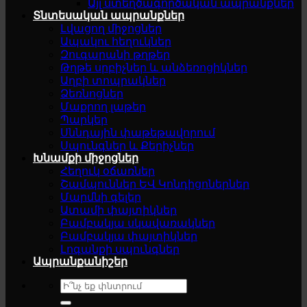
Այլ ստեղծագործական ապրանքներ
Տնտեսական ապրանքներ
Լվացող միջոցներ
Ապակու հեղուկներ
Զուգարանի թղթեր
Թղթե սրբիչներ և անձեռոցիկներ
Աղբի տոպրակներ
Ձեռնոցներ
Մաքրող լաթեր
Պարկեր
Սննդային փաթեթավորում
Սպունգներ և Քերիչներ
Խնամքի միջոցներ
Հեղուկ օճառներ
Շամպուններ ԵՎ Կոնդիցոներներ
Մարմնի գելեր
Ատամի փայտիկներ
Բամբակյա սկավառակներ
Բամբակյա փայտիկներ
Լոգանքի սպունգներ
Ապրանքանիշեր
Search
for: