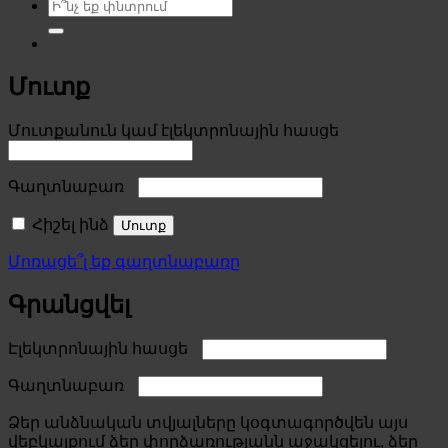
Search
for:
Մուտք
Required
Մուտքանուն կամ էլեկտրոնային հասցե
Required
Գաղտնաբառ
Հիշել ինձ
Մուտք
Մոռացե՞լ եք գաղտնաբառը
Գրանցվել
Required
Էլեկտրոնային հասցե
Required
Գաղտնաբառ
Ձեր անձնական տվյալները կօգտագործվեն այս
վեբկայքում ձեր փորձառությանն աջակցելու, ձեր