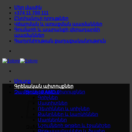
Skip
Մեր մասին
to
+374 11 700 111
content
Ընդհանուր դրույթներ
Վճարման և առաքման պայմաններ
Գումարի և ապրանքի վերադարձի
պայմաններ
Գաղտնիության քաղաքականություն
Մուտք
Գրենական պիտույքներ
Գրենական պիտույքներ
Զամբյուղ /
0
AMD
0
Գրիչներ
Մատիտներ
Ռետիններ և սրիչներ
Քանոններ և կարկիններ
Մարկերներ
Նշումների թղթեր և էջանիշեր
Զամբյուղը դատարկ է
Թղթապանակներ և ֆայլեր