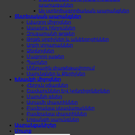
պարագաներ
Այլ ստեղծագործական ապրանքներ
Տնտեսական ապրանքներ
Լվացող միջոցներ
Ապակու հեղուկներ
Զուգարանի թղթեր
Թղթե սրբիչներ և անձեռոցիկներ
Աղբի տոպրակներ
Ձեռնոցներ
Մաքրող լաթեր
Պարկեր
Սննդային փաթեթավորում
Սպունգներ և Քերիչներ
Խնամքի միջոցներ
Հեղուկ օճառներ
Շամպուններ ԵՎ Կոնդիցոներներ
Մարմնի գելեր
Ատամի փայտիկներ
Բամբակյա սկավառակներ
Բամբակյա փայտիկներ
Լոգանքի սպունգներ
Ապրանքանիշեր
Մուտք