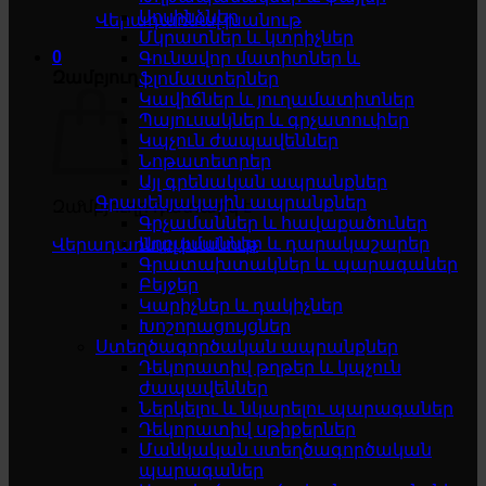
Սոսինձներ
Վերադառնալ խանութ
Մկրատներ և կտրիչներ
0
Գունավոր մատիտներ և
Զամբյուղ
ֆլոմաստերներ
Կավիճներ և յուղամատիտներ
Պայուսակներ և գրչատուփեր
Կպչուն ժապավեններ
Նոթատետրեր
Այլ գրենական ապրանքներ
Գրասենյակային ապրանքներ
Զամբյուղը դատարկ է
Գրչամաններ և հավաքածուներ
Աղբամաններ և դարակաշարեր
Վերադառնալ խանութ
Գրատախտակներ և պարագաներ
Բեյջեր
Կարիչներ և դակիչներ
Խոշորացույցներ
Ստեղծագործական ապրանքներ
Դեկորատիվ թղթեր և կպչուն
ժապավեններ
Ներկելու և նկարելու պարագաներ
Դեկորատիվ սթիքերներ
Մանկական ստեղծագործական
պարագաներ