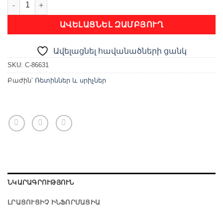
ՍՐԻՉ quantity
ԱՎԵԼԱՑՆԵԼ ԶԱՄԲՅՈՒՂ
Ավելացնել հավանածների ցանկ
SKU:
C-86631
Բաժին՝
Ռետիններ և սրիչներ
ՆԿԱՐԱԳՐՈՒԹՅՈՒՆ
ԼՐԱՑՈՒՑԻՉ ԻՆՖՈՐՄԱՑԻԱ