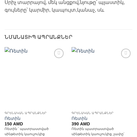
Սրիչ տարրայով, մեկ անցքով,նյութը՝ պլաստիկ,
գույները՝ կարմիր, կապույտ,կանաչ, սև
ՆՄԱՆԱՏԻՊ ԱՊՐԱՆՔՆԵՐ
Ավելացնել
Ավելացնել
հավանածների
հավանածների
ցանկ
ցանկ
ԳՐԵՆԱԿԱՆ ԱՊՐԱՆՔՆԵՐ
ԳՐԵՆԱԿԱՆ ԱՊՐԱՆՔՆԵՐ
Ռետին
Ռետին
150
AMD
390
AMD
Ռետին ՝ պատրաստված
Ռետին պատրաստված
սինթետիկ կաուչուկից
սինթետիկ կաուչուկից, չափը՝