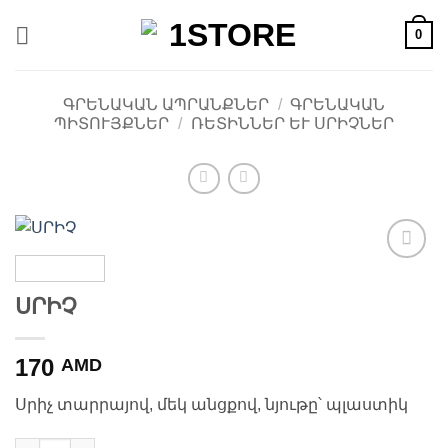
Skip
0
to
content
ԳՐԵՆԱԿԱՆ ԱՊՐԱՆՔՆԵՐ
/
ԳՐԵՆԱԿԱՆ
ՊԻՏՈՒՅՔՆԵՐ
/
ՌԵՏԻՆՆԵՐ ԵՒ ՍՐԻՉՆԵՐ
Ավելացնել
հավանածների
ՍՐԻՉ
ցանկ
170
AMD
Սրիչ տարրայով, մեկ անցքով, նյութը՝ պլաստիկ