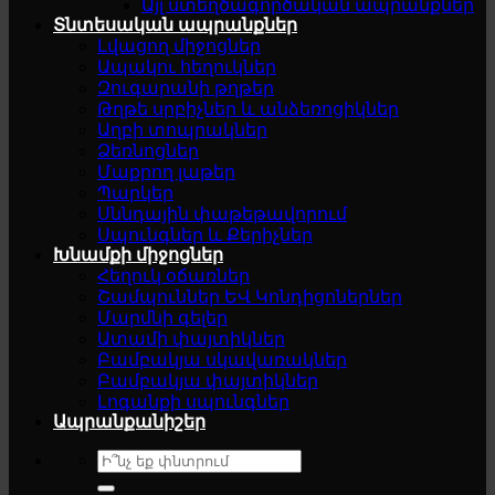
Այլ ստեղծագործական ապրանքներ
Տնտեսական ապրանքներ
Լվացող միջոցներ
Ապակու հեղուկներ
Զուգարանի թղթեր
Թղթե սրբիչներ և անձեռոցիկներ
Աղբի տոպրակներ
Ձեռնոցներ
Մաքրող լաթեր
Պարկեր
Սննդային փաթեթավորում
Սպունգներ և Քերիչներ
Խնամքի միջոցներ
Հեղուկ օճառներ
Շամպուններ ԵՎ Կոնդիցոներներ
Մարմնի գելեր
Ատամի փայտիկներ
Բամբակյա սկավառակներ
Բամբակյա փայտիկներ
Լոգանքի սպունգներ
Ապրանքանիշեր
Search
for: