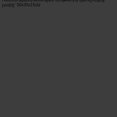
չափը՝ 50x35x15մմ