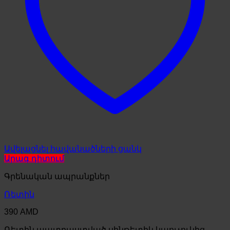
Ավելացնել հավանածների ցանկ
Արագ դիտում
Գրենական ապրանքներ
Ռետին
390
AMD
Ռետին պատրաստված սինթետիկ կաուչուկից,