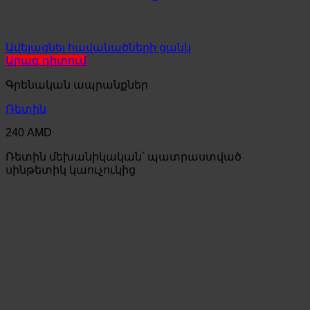
Ավելացնել հավանածների ցանկ
Արագ դիտում
Գրենական ապրանքներ
Ռետին
240
AMD
Ռետին մեխանիկական՝ պատրաստված
սինթետիկ կաուչուկից