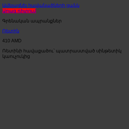
Ավելացնել հավանածների ցանկ
Արագ դիտում
Գրենական ապրանքներ
Ռետին
410
AMD
Ռետինի հավաքածու՝ պատրաստված սինթետիկ
կաուչուկից