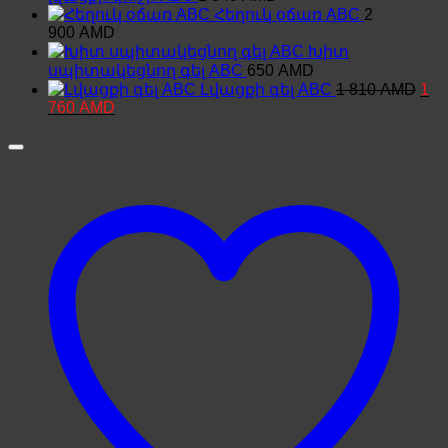
Հեղուկ օճառ ABC
2
900
AMD
Խիտ
սպիտակեցնող գել ABC
650
AMD
Orig
Լվացքի գել ABC
1 810
AMD
1
pric
Current
760
AMD
was
price
1
is:
810
1
760 AMD.