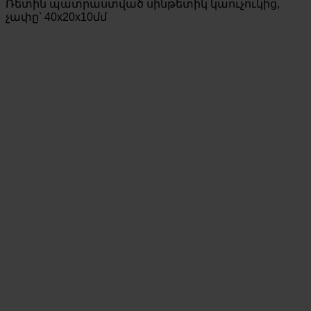
Ռետին պատրաստված սինթետիկ կաուչուկից,
չափը՝ 40x20x10մմ