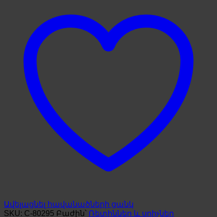
Ավելացնել հավանածների ցանկ
SKU:
C-80295
Բաժին՝
Ռետիններ և սրիչներ