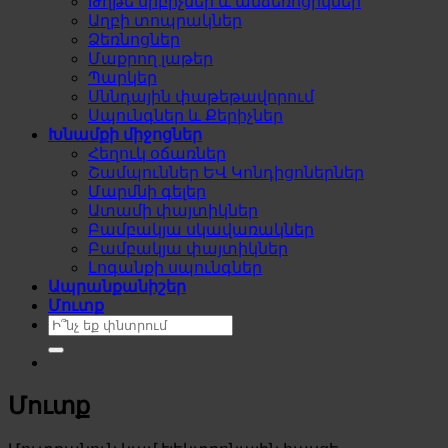
Թղթե սրբիչներ և անձեռոցիկներ
Աղբի տոպրակներ
Ձեռնոցներ
Մաքրող լաթեր
Պարկեր
Սննդային փաթեթավորում
Սպունգներ և Քերիչներ
Խնամքի միջոցներ
Հեղուկ օճառներ
Շամպուններ ԵՎ Կոնդիցոներներ
Մարմնի գելեր
Ատամի փայտիկներ
Բամբակյա սկավառակներ
Բամբակյա փայտիկներ
Լոգանքի սպունգներ
Ապրանքանիշեր
Մուտք
Search
for:
Մուտք
Required