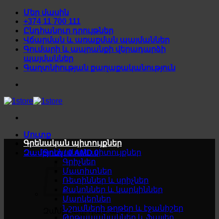
Skip
Մեր մասին
to
+374 11 700 111
content
Ընդհանուր դրույթներ
Վճարման և առաքման պայմաններ
Գումարի և ապրանքի վերադարձի
պայմաններ
Գաղտնիության քաղաքականություն
Մուտք
Գրենական պիտույքներ
Գրենական պիտույքներ
Զամբյուղ /
0
AMD
0
Գրիչներ
Մատիտներ
Ռետիններ և սրիչներ
Քանոններ և կարկիններ
Մարկերներ
Նշումների թղթեր և էջանիշեր
Զամբյուղը դատարկ է
Թղթապանակներ և ֆայլեր