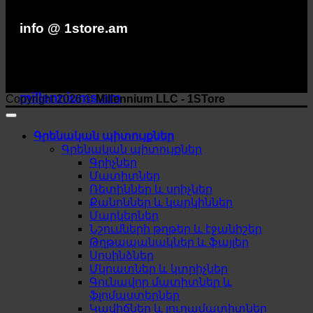
info @ 1store.am
millenniums.am
Copyright 2026 ©
Millennium LLC - 1STore
Գրենական պիտույքներ
Գրենական պիտույքներ
Գրիչներ
Մատիտներ
Ռետիններ և սրիչներ
Քանոններ և կարկիններ
Մարկերներ
Նշումների թղթեր և էջանիշեր
Թղթապանակներ և ֆայլեր
Սոսինձներ
Մկրատներ և կտրիչներ
Գունավոր մատիտներ և
ֆլոմաստերներ
Կավիճներ և յուղամատիտներ