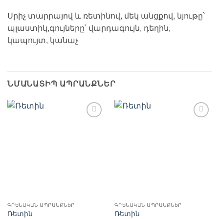
Սրիչ տարրայով և ռետինով, մեկ անցքով, նյութը՝
պլաստիկ,գույները՝ վարդագույն, դեղին,
կապույտ, կանաչ
ՆՄԱՆԱՏԻՊ ԱՊՐԱՆՔՆԵՐ
Ավելացնել
Ավելացնել
հավանածների
հավանածների
ցանկ
ցանկ
ԳՐԵՆԱԿԱՆ ԱՊՐԱՆՔՆԵՐ
ԳՐԵՆԱԿԱՆ ԱՊՐԱՆՔՆԵՐ
Ռետին
Ռետին