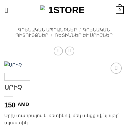
Skip
0
to
content
ԳՐԵՆԱԿԱՆ ԱՊՐԱՆՔՆԵՐ
/
ԳՐԵՆԱԿԱՆ
ՊԻՏՈՒՅՔՆԵՐ
/
ՌԵՏԻՆՆԵՐ ԵՒ ՍՐԻՉՆԵՐ
Ավելացնել
հավանածների
ՍՐԻՉ
ցանկ
150
AMD
Սրիչ տարրայով և ռետինով, մեկ անցքով, նյութը՝
պլաստիկ