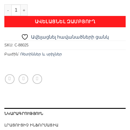
ՍՐԻՉ quantity
ԱՎԵԼԱՑՆԵԼ ԶԱՄԲՅՈՒՂ
Ավելացնել հավանածների ցանկ
SKU:
C-88025
Բաժին՝
Ռետիններ և սրիչներ
ՆԿԱՐԱԳՐՈՒԹՅՈՒՆ
ԼՐԱՑՈՒՑԻՉ ԻՆՖՈՐՄԱՑԻԱ