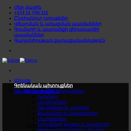
Skip
Մեր մասին
to
+374 11 700 111
content
Ընդհանուր դրույթներ
Վճարման և առաքման պայմաններ
Գումարի և ապրանքի վերադարձի
պայմաններ
Գաղտնիության քաղաքականություն
Մուտք
Գրենական պիտույքներ
Գրենական պիտույքներ
Զամբյուղ /
0
AMD
0
Գրիչներ
Մատիտներ
Ռետիններ և սրիչներ
Քանոններ և կարկիններ
Մարկերներ
Նշումների թղթեր և էջանիշեր
Զամբյուղը դատարկ է
Թղթապանակներ և ֆայլեր