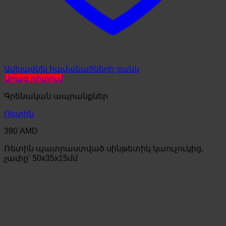
Ավելացնել հավանածների ցանկ
Արագ դիտում
Գրենական ապրանքներ
Ռետին
390
AMD
Ռետին պատրաստված սինթետիկ կաուչուկից,
չափը՝ 50x35x15մմ