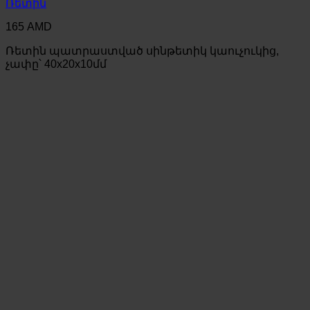
Ռետին
165
AMD
Ռետին պատրաստված սինթետիկ կաուչուկից,
չափը՝ 40x20x10մմ