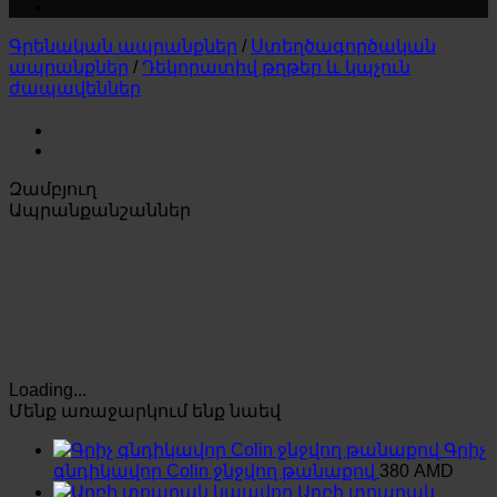
Գրենական ապրանքներ
/
Ստեղծագործական
ապրանքներ
/
Դեկորատիվ թղթեր և կպչուն
ժապավեններ
Զամբյուղ
Ապրանքանշաններ
Loading...
Մենք առաջարկում ենք նաեվ
Գրիչ
գնդիկավոր Colin ջնջվող թանաքով
380
AMD
Աղբի տոպրակ