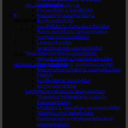
Սոսինձներ
Վերադառնալ խանութ
Մկրատներ և կտրիչներ
0
Գունավոր մատիտներ և
Զամբյուղ
ֆլոմաստերներ
Կավիճներ և յուղամատիտներ
Պայուսակներ և գրչատուփեր
Կպչուն ժապավեններ
Նոթատետրեր
Այլ գրենական ապրանքներ
Գրասենյակային ապրանքներ
Զամբյուղը դատարկ է
Գրչամաններ և հավաքածուներ
Աղբամաններ և դարակաշարեր
Վերադառնալ խանութ
Գրատախտակներ և պարագաներ
Բեյջեր
Կարիչներ և դակիչներ
Խոշորացույցներ
Ստեղծագործական ապրանքներ
Դեկորատիվ թղթեր և կպչուն
ժապավեններ
Ներկելու և նկարելու պարագաներ
Դեկորատիվ սթիքերներ
Մանկական ստեղծագործական
պարագաներ