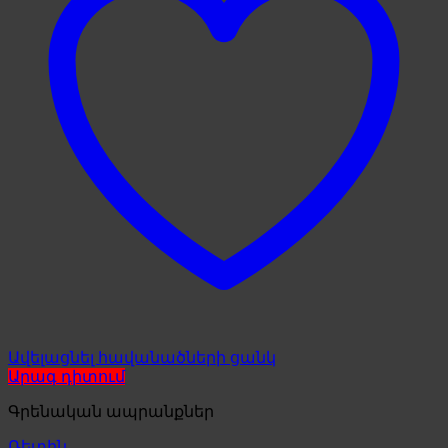
Ավելացնել հավանածների ցանկ
Արագ դիտում
Գրենական ապրանքներ
Ռետին