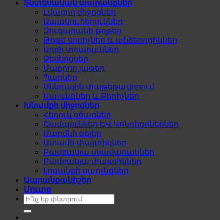
Տնտեսական ապրանքներ
Լվացող միջոցներ
Ապակու հեղուկներ
Զուգարանի թղթեր
Թղթե սրբիչներ և անձեռոցիկներ
Աղբի տոպրակներ
Ձեռնոցներ
Մաքրող լաթեր
Պարկեր
Սննդային փաթեթավորում
Սպունգներ և Քերիչներ
Խնամքի միջոցներ
Հեղուկ օճառներ
Շամպուններ ԵՎ Կոնդիցոներներ
Մարմնի գելեր
Ատամի փայտիկներ
Բամբակյա սկավառակներ
Բամբակյա փայտիկներ
Լոգանքի սպունգներ
Ապրանքանիշեր
Մուտք
Search
for: