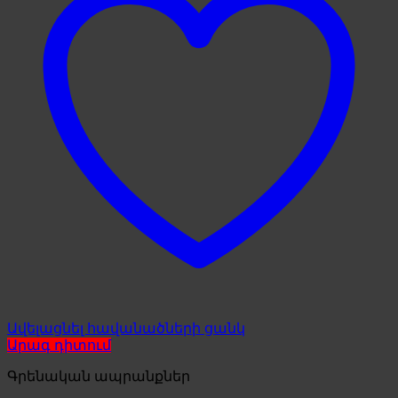
Ավելացնել հավանածների ցանկ
Արագ դիտում
Գրենական ապրանքներ