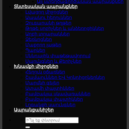
Այլ ստեղծագործական ապրանքներ
Տնտեսական ապրանքներ
Լվացող միջոցներ
Ապակու հեղուկներ
Զուգարանի թղթեր
Թղթե սրբիչներ և անձեռոցիկներ
Աղբի տոպրակներ
Ձեռնոցներ
Մաքրող լաթեր
Պարկեր
Սննդային փաթեթավորում
Սպունգներ և Քերիչներ
Խնամքի միջոցներ
Հեղուկ օճառներ
Շամպուններ ԵՎ Կոնդիցոներներ
Մարմնի գելեր
Ատամի փայտիկներ
Բամբակյա սկավառակներ
Բամբակյա փայտիկներ
Լոգանքի սպունգներ
Ապրանքանիշեր
Search
for: