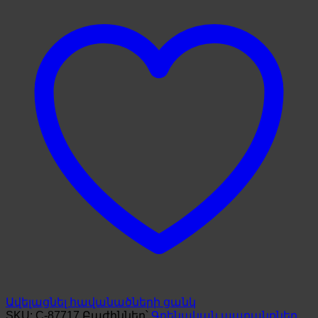
Գոֆրե
quantity
Ավելացնել հավանածների ցանկ
SKU:
C-87717
Բաժիններ՝
Գրենական ապրանքներ
,