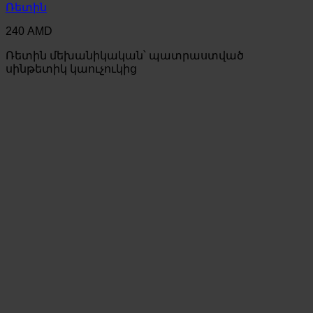
Ռետին
240
AMD
Ռետին մեխանիկական՝ պատրաստված
սինթետիկ կաուչուկից