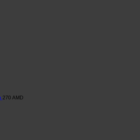
տ
270
AMD
Current
price
is:
.
473 AMD.