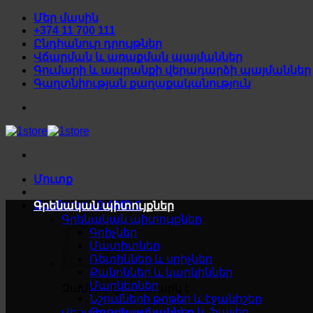
Skip
Մեր մասին
to
+374 11 700 111
content
Ընդհանուր դրույթներ
Վճարման և առաքման պայմաններ
Գումարի և ապրանքի վերադարձի պայմաններ
Գաղտնիության քաղաքականություն
Մուտք
Զամբյուղ /
0
AMD
0
Գրենական պիտույքներ
Գրենական պիտույքներ
Գրիչներ
Մատիտներ
Ռետիններ և սրիչներ
Քանոններ և կարկիններ
Մարկերներ
Զամբյուղը դատարկ է
Նշումների թղթեր և էջանիշեր
Թղթապանակներ և ֆայլեր
Վերադառնալ խանութ