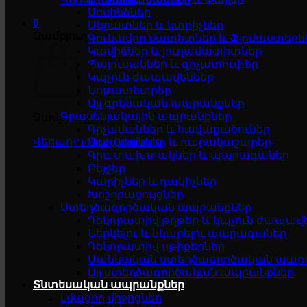
Սոսինձներ
0
Մկրատներ և կտրիչներ
Զամբյուղ
Գունավոր մատիտներ և ֆլոմաստերն
Կավիճներ և յուղամատիտներ
Պայուսակներ և գրչատուփեր
Կպչուն ժապավեններ
Նոթատետրեր
Այլ գրենական ապրանքներ
Գրասենյակային ապրանքներ
Զամբյուղը դատարկ է
Գրչամաններ և հավաքածուներ
Վերադառնալ խանութ
Աղբամաններ և դարակաշարեր
Գրատախտակներ և պարագաներ
Բեյջեր
Կարիչներ և դակիչներ
Խոշորացույցներ
Ստեղծագործական ապրանքներ
Դեկորատիվ թղթեր և կպչուն ժապավ
Ներկելու և նկարելու պարագաներ
Դեկորատիվ սթիքերներ
Մանկական ստեղծագործական պար
Այլ ստեղծագործական ապրանքներ
Տնտեսական ապրանքներ
Լվացող միջոցներ