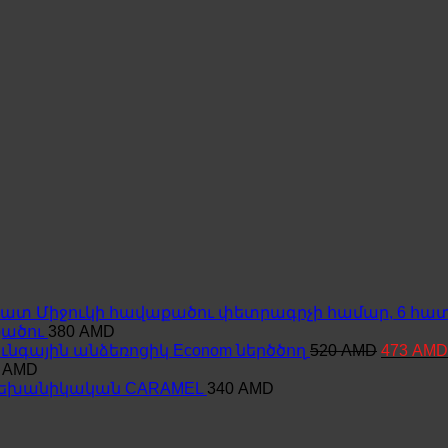
Միջուկի հավաքածու փետրագրչի համար, 6 հա
քածու
380
AMD
Original
ւնգային անձեռոցիկ Econom ներծծող
520
AMD
473
AMD
price
0
AMD
was:
եխանիկական CARAMEL
340
AMD
520 AMD