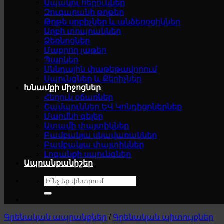
Ապակու հեղուկներ
Զուգարանի թղթեր
Թղթե սրբիչներ և անձեռոցիկներ
Աղբի տոպրակներ
Ձեռնոցներ
Մաքրող լաթեր
Պարկեր
Սննդային փաթեթավորում
Սպունգներ և Քերիչներ
Խնամքի միջոցներ
Հեղուկ օճառներ
Շամպուններ ԵՎ Կոնդիցոներներ
Մարմնի գելեր
Ատամի փայտիկներ
Բամբակյա սկավառակներ
Բամբակյա փայտիկներ
Լոգանքի սպունգներ
Ապրանքանիշեր
Search
for:
Գրենական ապրանքներ
/
Գրենական պիտույքներ